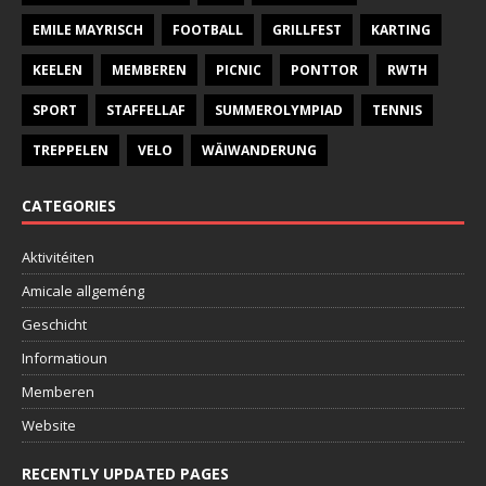
EMILE MAYRISCH
FOOTBALL
GRILLFEST
KARTING
KEELEN
MEMBEREN
PICNIC
PONTTOR
RWTH
SPORT
STAFFELLAF
SUMMEROLYMPIAD
TENNIS
TREPPELEN
VELO
WÄIWANDERUNG
CATEGORIES
Aktivitéiten
Amicale allgeméng
Geschicht
Informatioun
Memberen
Website
RECENTLY UPDATED PAGES