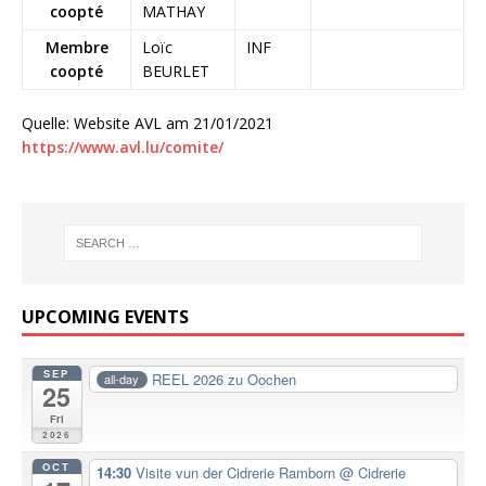
coopté
MATHAY
Membre
Loïc
INF
coopté
BEURLET
Quelle: Website AVL am 21/01/2021
https://www.avl.lu/comite/
UPCOMING EVENTS
SEP
REEL 2026 zu Oochen
all-day
25
Fri
2026
OCT
14:30
Visite vun der Cidrerie Ramborn
@ Cidrerie