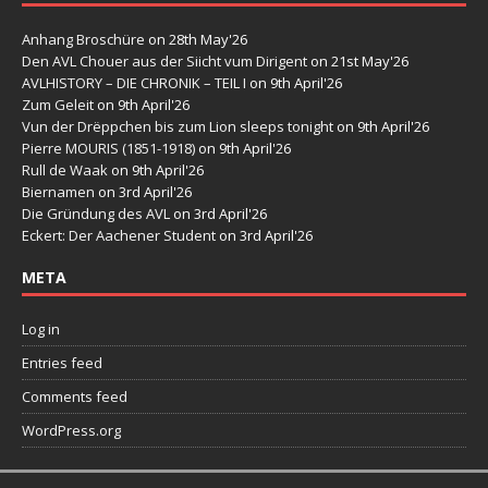
Anhang Broschüre
on 28th May'26
Den AVL Chouer aus der Siicht vum Dirigent
on 21st May'26
AVLHISTORY – DIE CHRONIK – TEIL I
on 9th April'26
Zum Geleit
on 9th April'26
Vun der Drëppchen bis zum Lion sleeps tonight
on 9th April'26
Pierre MOURIS (1851-1918)
on 9th April'26
Rull de Waak
on 9th April'26
Biernamen
on 3rd April'26
Die Gründung des AVL
on 3rd April'26
Eckert: Der Aachener Student
on 3rd April'26
META
Log in
Entries feed
Comments feed
WordPress.org