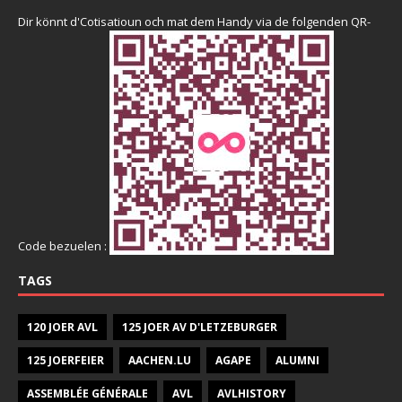
Dir könnt d'Cotisatioun och mat dem Handy via de folgenden QR-
Code bezuelen :
TAGS
120 JOER AVL
125 JOER AV D'LETZEBURGER
125 JOERFEIER
AACHEN.LU
AGAPE
ALUMNI
ASSEMBLÉE GÉNÉRALE
AVL
AVLHISTORY