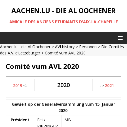
AACHEN.LU - DIE AL OOCHENER
AMICALE DES ANCIENS ETUDIANTS D'AIX-LA-CHAPELLE
Aachen.lu - die Al Oochener
>
AVLhistory
>
Personen
>
Die Comités
des A.V. d’Letzeburger
> Comité vum AVL 2020
Comité vum AVL 2020
2020
2019
<-
->
2021
Gewielt op der Generalversammlung vum 15. Januar
2020.
Président
Felix
MB
RIPPINGER