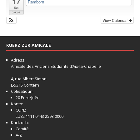
17
Ramborn
Sat
2026
View Calendar
KUERZ ZUR AMICALE
Adress:
Amicale
des Anciens Etudiants d’Aix-la-Chapelle
4, rue Albert Simon
L-5315 Contern
Cotisatioun:
20 Euro/Joër
Konto:
CCPL:
LU82 1111 0443 2593 0000
Kuck och:
Comité
A-Z