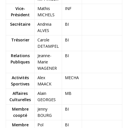
Vice-
Mathis
INF
Président
MICHELS
Secrétaire
Andreia
BI
ALVES
Trésorier
Carole
BI
DETAMPEL
Relations
Jeanne-
BI
Publiques
Marie
WAGENER
Activités
Alex
MECHA
Sportives
MAACK
Affaires
Alain
MB
Culturelles
GEORGES
Membre
Jenny
BI
coopté
BOURG
Membre
Pol
BI