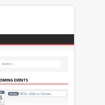
OMING EVENTS
EP
REEL 2026 zu Oochen
all-day
5
i