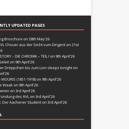
NTLY UPDATED PAGES
g Broschüre
on 28th May'26
VL Chouer aus der Siicht vum Dirigent
on 21st
26
STORY – DIE CHRONIK – TEIL I
on 9th April'26
eleit
on 9th April'26
er Drëppchen bis zum Lion sleeps tonight
on
ril'26
e MOURIS (1851-1918)
on 9th April'26
de Waak
on 9th April'26
namen
on 3rd April'26
ründung des AVL
on 3rd April'26
t: Der Aachener Student
on 3rd April'26
A