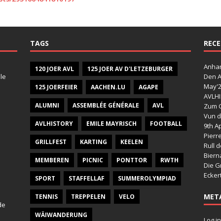
TAGS
RECE
Anhan
120 JOER AVL
125 JOER AV D'LETZEBURGER
le
Den A
May'
125 JOERFEIER
AACHEN.LU
AGAPE
AVLHI
ALUMNI
ASSEMBLÉE GÉNÉRALE
AVL
Zum G
Vun d
AVLHISTORY
EMILE MAYRISCH
FOOTBALL
9th Ap
Pierr
GRILLFEST
KARTING
KEELEN
Rull 
Bier
MEMBEREN
PICNIC
PONTTOR
RWTH
Die G
Ecker
SPORT
STAFFELLAF
SUMMEROLYMPIAD
MET
TENNIS
TREPPELEN
VELO
de
WÄIWANDERUNG
Log in