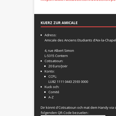
KUERZ ZUR AMICALE
Adress:
Amicale
des Anciens Etudiants d’Aix-la-Chapel
4, rue Albert Simon
L-5315 Contern
Cotisatioun:
20 Euro/Joër
Konto:
CCPL:
LU82 1111 0443 2593 0000
Kuck och:
Comité
A-Z
Dir könnt d'Cotisatioun och mat dem Handy via 
folgenden QR-Code bezuelen :