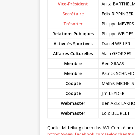
Vice-Président
Anita BARTHEL
Secrétaire
Felix RIPPINGER
Trésorier
Philippe MEYERS
Relations Publiques
Philippe WEIDES
Activités Sportives
Daniel WEILER
Affaires Culturelles
Alain GEORGES
Membre
Ben GRAAS
Membre
Patrick SCHNEI
Coopté
Mathis MICHELS
Coopté
Jim LEYDER
Webmaster
Ben AZIZ LAKH
Webmaster
Loïc BEURLET
Quelle: Mitteilung durch das AVL Comité am
https://www.facebook.com/avloochen/po