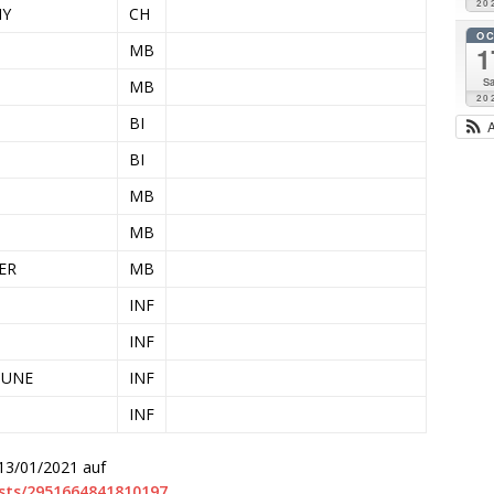
20
MY
CH
O
MB
1
Sa
MB
20
BI
BI
MB
MB
DER
MB
INF
INF
OUNE
INF
INF
 13/01/2021 auf
sts/2951664841810197