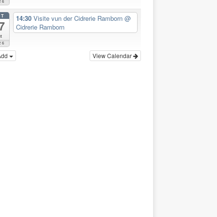
26
CT
14:30
Visite vun der Cidrerie Ramborn
@
7
Cidrerie Ramborn
t
26
Add
View Calendar