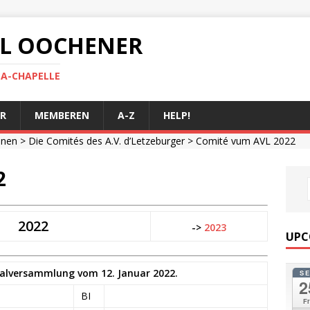
 AL OOCHENER
LA-CHAPELLE
R
MEMBEREN
A-Z
HELP!
onen
>
Die Comités des A.V. d’Letzeburger
> Comité vum AVL 2022
2
2022
->
2023
UPC
alversammlung vom 12. Januar 2022.
S
2
BI
Fr