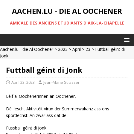
AACHEN.LU - DIE AL OOCHENER
AMICALE DES ANCIENS ETUDIANTS D'AIX-LA-CHAPELLE
Aachen.lu - die Al Oochener
>
2023
>
April
>
23
> Futtball géint di
Jonk
Futtball géint di Jonk
April 23, 2023
Jean-Marie Strasser
Léif al Oochenerinnen an Oochener,
Déi lescht Aktivitéit virun der Summerwakanz ass ons
sportlechst. An zwar ass dat de :
Fussball géint di Jonk