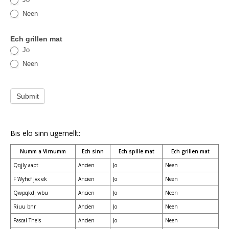
Neen
Ech grillen mat
Jo
Neen
Submit
Bis elo sinn ugemellt:
Numm a Virnumm
Ech sinn
Ech spille mat
Ech grillen mat
Qqjly aapt
Ancien
Jo
Neen
F Wyhcf jvx ek
Ancien
Jo
Neen
Qwpqkdj wbu
Ancien
Jo
Neen
Riuu bnr
Ancien
Jo
Neen
Pascal Theis
Ancien
Jo
Neen