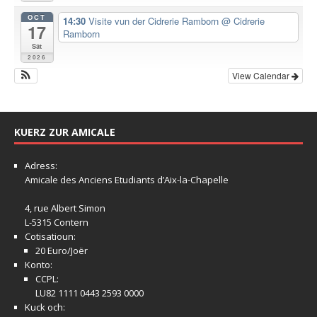
OCT
14:30
Visite vun der Cidrerie Ramborn
@ Cidrerie
17
Ramborn
Sat
2026
View Calendar
KUERZ ZUR AMICALE
Adress:
Amicale
des Anciens Etudiants d’Aix-la-Chapelle
4, rue Albert Simon
L-5315 Contern
Cotisatioun:
20 Euro/Joër
Konto:
CCPL:
LU82 1111 0443 2593 0000
Kuck och: