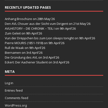
RECENTLY UPDATED PAGES
Anhang Broschüre
on 28th May'26
Den AVL Chouer aus der Siicht vum Dirigent
on 21st May'26
AVLHISTORY – DIE CHRONIK – TEIL I
on 9th April'26
Zum Geleit
on 9th April'26
Vun der Drëppchen bis zum Lion sleeps tonight
on 9th April'26
Pierre MOURIS (1851-1918)
on 9th April'26
Rull de Waak
on 9th April'26
Biernamen
on 3rd April'26
Die Gründung des AVL
on 3rd April'26
Eckert: Der Aachener Student
on 3rd April'26
META
Log in
Entries feed
Comments feed
WordPress.org