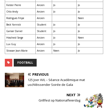
Forster Pierre
Ancien
Jo
Jo
Otto Andy
Ancien
Jo
Jo
Rodrigues Filipe
Ancien
Neen
Beck Yannick
Student
Jo
Jo
Ganser Daniel
Student
Jo
Jo
Hoscheid Serge
Ancien
Jo
Neen
Lux Guy
Ancien
Jo
Jo
Strasser Jean-Marie
Ancien
Neen
Jo
FOOTBALL
PREVIOUS
125 Joer AVL – Séance Académique mat
uschléissender Soirée de Gala
NEXT
Grillfest op Nationalfeierdag