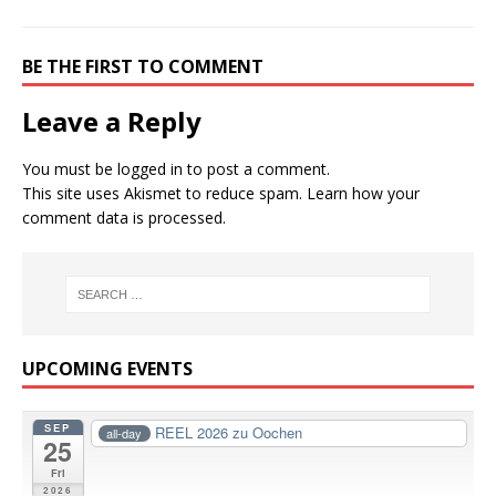
BE THE FIRST TO COMMENT
Leave a Reply
You must be
logged in
to post a comment.
This site uses Akismet to reduce spam.
Learn how your
comment data is processed.
UPCOMING EVENTS
SEP
REEL 2026 zu Oochen
all-day
25
Fri
2026