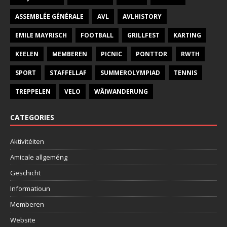
ASSEMBLÉE GÉNÉRALE
AVL
AVLHISTORY
EMILE MAYRISCH
FOOTBALL
GRILLFEST
KARTING
KEELEN
MEMBEREN
PICNIC
PONTTOR
RWTH
SPORT
STAFFELLAF
SUMMEROLYMPIAD
TENNIS
TREPPELEN
VELO
WÄIWANDERUNG
CATEGORIES
Aktivitéiten
Amicale allgeméng
Geschicht
Informatioun
Memberen
Website