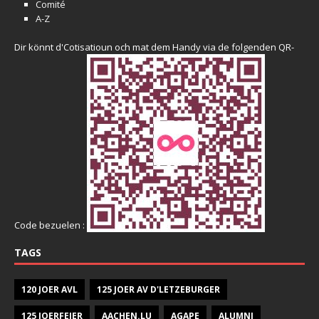
Comité
A-Z
Dir könnt d'Cotisatioun och mat dem Handy via de folgenden QR-
Code bezuelen :
TAGS
120 JOER AVL
125 JOER AV D'LETZEBURGER
125 JOERFEIER
AACHEN.LU
AGAPE
ALUMNI