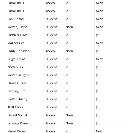
Pascal Theis
Ancien
Jo
Neen
Pascal Theis
Ancien
Jo
Neen
Fohl Charel
Student
Jo
Neen
Welter Justine
Student
Neen
Neen
Packbier Dave
Student
Jo
Jo
Wagner Cyril
Student
Jo
Neen
Pauly Christian
Ancien
Neen
Jo
Feypel Chloé
Student
Jo
Neen
Noesen Lex
Student
Jo
Jo
Welter François
Student
Jo
Jo
Duwe Olivier
Student
Jo
Jo
Jeandey, Tim
Student
Jo
Jo
Kieffer Thierry
Student
Jo
Jo
Thill Cédric
Student
Jo
Jo
Heckel Michel
Ancien
Neen
Jo
Schweig Pierre
Ancien
Neen
Jo
Pascal Mousel
Ancien
Jo
Neen