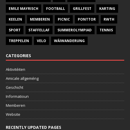
EMILE MAYRISCH
FOOTBALL
GRILLFEST
KARTING
KEELEN
MEMBEREN
PICNIC
PONTTOR
RWTH
SPORT
STAFFELLAF
SUMMEROLYMPIAD
TENNIS
TREPPELEN
VELO
WÄIWANDERUNG
CATEGORIES
Aktivitéiten
Amicale allgeméng
Geschicht
Informatioun
Memberen
Website
RECENTLY UPDATED PAGES