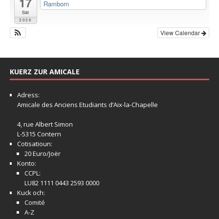
17
Ramborn
Sat
2026
View Calendar
KUERZ ZUR AMICALE
Adress:
Amicale
des Anciens Etudiants d’Aix-la-Chapelle
4, rue Albert Simon
L-5315 Contern
Cotisatioun:
20 Euro/Joër
Konto:
CCPL:
LU82 1111 0443 2593 0000
Kuck och:
Comité
A-Z