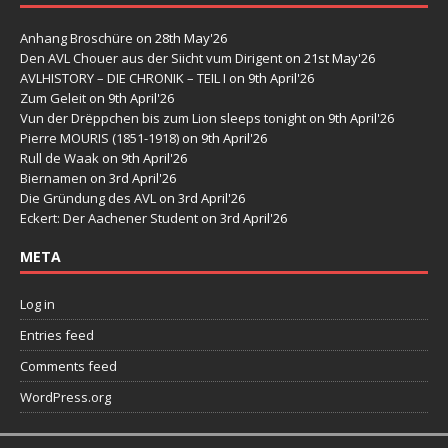
Anhang Broschüre
on 28th May'26
Den AVL Chouer aus der Siicht vum Dirigent
on 21st May'26
AVLHISTORY – DIE CHRONIK – TEIL I
on 9th April'26
Zum Geleit
on 9th April'26
Vun der Drëppchen bis zum Lion sleeps tonight
on 9th April'26
Pierre MOURIS (1851-1918)
on 9th April'26
Rull de Waak
on 9th April'26
Biernamen
on 3rd April'26
Die Gründung des AVL
on 3rd April'26
Eckert: Der Aachener Student
on 3rd April'26
META
Log in
Entries feed
Comments feed
WordPress.org