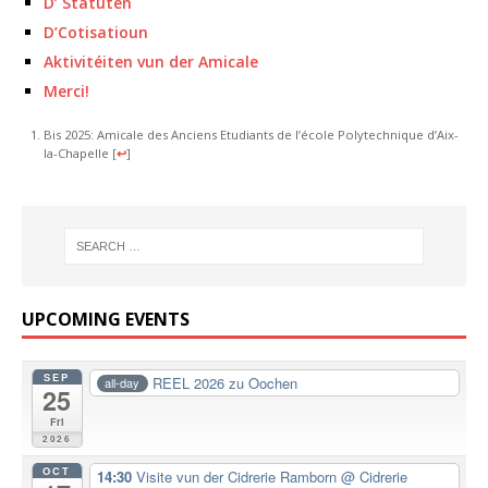
D’ Statuten
D’Cotisatioun
Aktivitéiten vun der Amicale
Merci!
Bis 2025: Amicale des Anciens Etudiants de l’école Polytechnique d’Aix-
la-Chapelle
[
↩
]
UPCOMING EVENTS
SEP
REEL 2026 zu Oochen
all-day
25
Fri
2026
OCT
14:30
Visite vun der Cidrerie Ramborn
@ Cidrerie