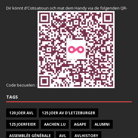
Dir könnt d'Cotisatioun och mat dem Handy via de folgenden QR-
Code bezuelen :
TAGS
120 JOER AVL
125 JOER AV D'LETZEBURGER
125 JOERFEIER
AACHEN.LU
AGAPE
ALUMNI
ASSEMBLÉE GÉNÉRALE
AVL
AVLHISTORY