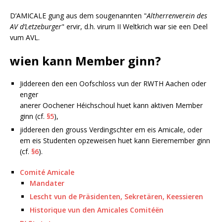
D’AMICALE gung aus dem sougenannten "
Altherrenverein des
AV d’Letzeburger
" ervir, d.h. virum II Weltkrich war sie een Deel
vum AVL.
wien kann Member ginn?
Jiddereen den een Oofschloss vun der RWTH Aachen oder
enger
anerer Oochener Héichschoul huet kann aktiven Member
ginn (cf.
§5
),
jiddereen den grouss Verdingschter em eis Amicale, oder
em eis Studenten opzeweisen huet kann Eieremember ginn
(cf.
§6
).
Comité Amicale
Mandater
Lescht vun de Präsidenten, Sekretären, Keessieren
Historique vun den Amicales Comitéën