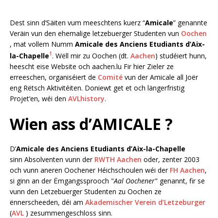
Dest sinn d’Säiten vum meeschtens kuerz “
Amicale
” genannte
Veräin vun den ehemalige letzebuerger Studenten vun
Oochen
, mat vollem Numm
Amicale des Anciens Etudiants d’Aix-
1
la-Chapelle
. Wëll mir zu Oochen (dt.
Aachen
) studéiert hunn,
heescht eise Website och aachen.lu Fir hier Zieler ze
erreeschen, organiséiert de
Comité
vun der Amicale all Joër
eng Rëtsch Aktivitéiten. Doniewt get et och längerfristig
Projet’en, wéi den
AVLhistory
.
Wien ass d’AMICALE ?
D’
Amicale des Anciens Etudiants d’Aix-la-Chapelle
sinn Absolventen vunn der
RWTH Aachen
oder, zenter 2003
och vunn aneren Oochener Héichschoulen wéi der
FH Aachen
,
si ginn an der Ëmgangssprooch "
Aal Oochener
" genannt, fir se
vunn den Letzebuerger Studenten zu Oochen ze
ënnerscheeden, déi am
Akademischer Verein d’Letzeburger
(
AVL
) zesummengeschloss sinn.