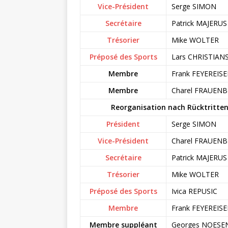
Vice-Président
Serge SIMON
Secrétaire
Patrick MAJERUS
Trésorier
Mike WOLTER
Préposé des Sports
Lars CHRISTIAN
Membre
Frank FEYEREIS
Membre
Charel FRAUEN
Reorganisation nach Rücktritte
Président
Serge SIMON
Vice-Président
Charel FRAUEN
Secrétaire
Patrick MAJERUS
Trésorier
Mike WOLTER
Préposé des Sports
Ivica REPUSIC
Membre
Frank FEYEREIS
Membre suppléant
Georges NOESE