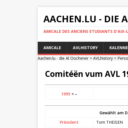
AACHEN.LU - DIE
AMICALE DES ANCIENS ETUDIANTS D'AIX-
AMICALE
AVLHISTORY
KALENNE
Aachen.lu - die Al Oochener
>
AVLhistory
>
Pers
Comitéën vum AVL 1
1995
< –
Gewählt am Di
Président
Tom THEISEN