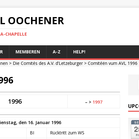
 AL OOCHENER
LA-CHAPELLE
R
MEMBEREN
A-Z
HELP!
onen
>
Die Comités des A.V. d’Letzeburger
> Comitéën vum AVL 1996
996
1996
– >
1997
UPC
enstag, den 16. Januar 1996
S
2
BI
Rücktritt zum WS
Fr