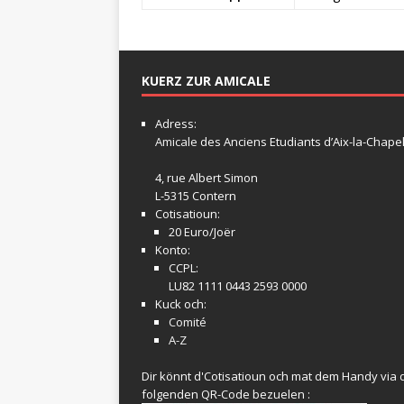
KUERZ ZUR AMICALE
Adress:
Amicale
des Anciens Etudiants d’Aix-la-Chapel
4, rue Albert Simon
L-5315 Contern
Cotisatioun:
20 Euro/Joër
Konto:
CCPL:
LU82 1111 0443 2593 0000
Kuck och:
Comité
A-Z
Dir könnt d'Cotisatioun och mat dem Handy via 
folgenden QR-Code bezuelen :