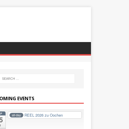
OMING EVENTS
EP
REEL 2026 zu Oochen
all-day
5
i