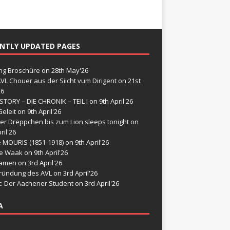
NTLY UPDATED PAGES
g Broschüre
on 28th May'26
VL Chouer aus der Siicht vum Dirigent
on 21st
26
STORY – DIE CHRONIK – TEIL I
on 9th April'26
eleit
on 9th April'26
er Drëppchen bis zum Lion sleeps tonight
on
ril'26
e MOURIS (1851-1918)
on 9th April'26
de Waak
on 9th April'26
namen
on 3rd April'26
ründung des AVL
on 3rd April'26
t: Der Aachener Student
on 3rd April'26
A