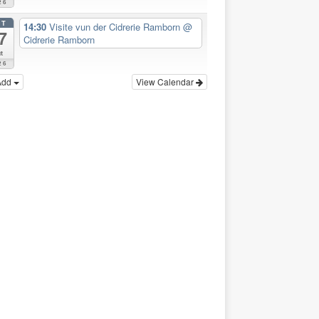
26
CT
14:30
Visite vun der Cidrerie Ramborn
@
7
Cidrerie Ramborn
t
26
Add
View Calendar