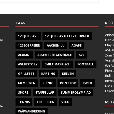
TAGS
RECE
Anhan
120 JOER AVL
125 JOER AV D'LETZEBURGER
le
Den A
May'
125 JOERFEIER
AACHEN.LU
AGAPE
AVLHI
ALUMNI
ASSEMBLÉE GÉNÉRALE
AVL
Zum G
Vun d
AVLHISTORY
EMILE MAYRISCH
FOOTBALL
9th Ap
Pierr
GRILLFEST
KARTING
KEELEN
Rull 
Bier
MEMBEREN
PICNIC
PONTTOR
RWTH
Die G
Ecker
SPORT
STAFFELLAF
SUMMEROLYMPIAD
MET
TENNIS
TREPPELEN
VELO
de
WÄIWANDERUNG