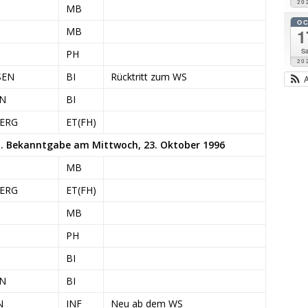
20
MB
O
MB
1
Sa
PH
20
SEN
BI
Rücktritt zum WS
EN
BI
BERG
ET(FH)
n. Bekanntgabe am Mittwoch, 23. Oktober 1996
MB
BERG
ET(FH)
MB
PH
BI
EN
BI
N
INF
Neu ab dem WS