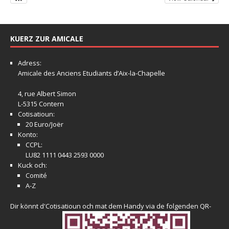
KUERZ ZUR AMICALE
Adress:
Amicale
des Anciens Etudiants d’Aix-la-Chapelle
4, rue Albert Simon
L-5315 Contern
Cotisatioun:
20 Euro/Joër
Konto:
CCPL:
LU82 1111 0443 2593 0000
Kuck och:
Comité
A-Z
Dir könnt d'Cotisatioun och mat dem Handy via de folgenden QR-