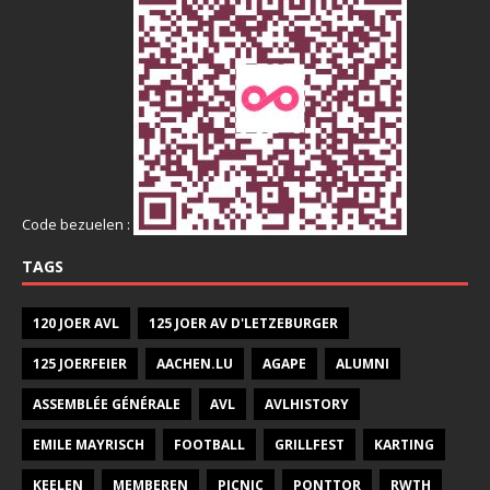
Code bezuelen :
TAGS
120 JOER AVL
125 JOER AV D'LETZEBURGER
125 JOERFEIER
AACHEN.LU
AGAPE
ALUMNI
ASSEMBLÉE GÉNÉRALE
AVL
AVLHISTORY
EMILE MAYRISCH
FOOTBALL
GRILLFEST
KARTING
KEELEN
MEMBEREN
PICNIC
PONTTOR
RWTH