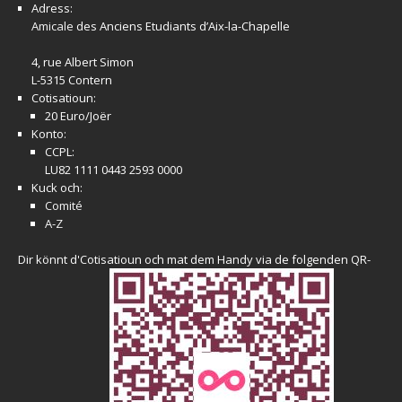
Adress:
Amicale
des Anciens Etudiants d’Aix-la-Chapelle
4, rue Albert Simon
L-5315 Contern
Cotisatioun:
20 Euro/Joër
Konto:
CCPL:
LU82 1111 0443 2593 0000
Kuck och:
Comité
A-Z
Dir könnt d'Cotisatioun och mat dem Handy via de folgenden QR-