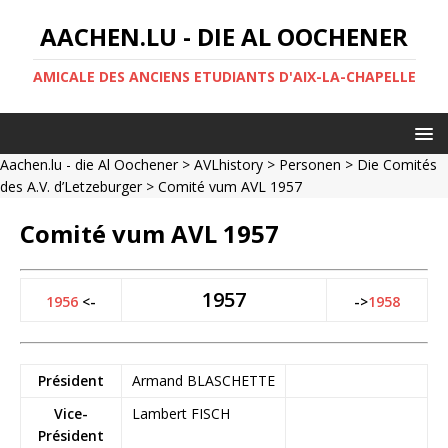
AACHEN.LU - DIE AL OOCHENER
AMICALE DES ANCIENS ETUDIANTS D'AIX-LA-CHAPELLE
Aachen.lu - die Al Oochener
>
AVLhistory
>
Personen
>
Die Comités
des A.V. d’Letzeburger
> Comité vum AVL 1957
Comité vum AVL 1957
1957
1956
<-
->
1958
Président
Armand BLASCHETTE
Vice-
Lambert FISCH
Président