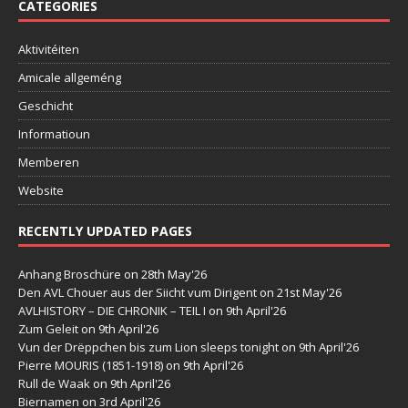
CATEGORIES
Aktivitéiten
Amicale allgeméng
Geschicht
Informatioun
Memberen
Website
RECENTLY UPDATED PAGES
Anhang Broschüre
on 28th May'26
Den AVL Chouer aus der Siicht vum Dirigent
on 21st May'26
AVLHISTORY – DIE CHRONIK – TEIL I
on 9th April'26
Zum Geleit
on 9th April'26
Vun der Drëppchen bis zum Lion sleeps tonight
on 9th April'26
Pierre MOURIS (1851-1918)
on 9th April'26
Rull de Waak
on 9th April'26
Biernamen
on 3rd April'26