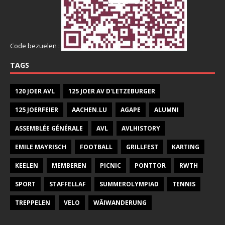
Code bezuelen :
TAGS
120 JOER AVL
125 JOER AV D'LETZEBURGER
125 JOERFEIER
AACHEN.LU
AGAPE
ALUMNI
ASSEMBLÉE GÉNÉRALE
AVL
AVLHISTORY
EMILE MAYRISCH
FOOTBALL
GRILLFEST
KARTING
KEELEN
MEMBEREN
PICNIC
PONTTOR
RWTH
SPORT
STAFFELLAF
SUMMEROLYMPIAD
TENNIS
TREPPELEN
VELO
WÄIWANDERUNG