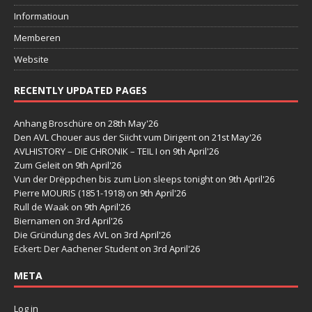
Informatioun
Memberen
Website
RECENTLY UPDATED PAGES
Anhang Broschüre
on 28th May'26
Den AVL Chouer aus der Siicht vum Dirigent
on 21st May'26
AVLHISTORY – DIE CHRONIK – TEIL I
on 9th April'26
Zum Geleit
on 9th April'26
Vun der Drëppchen bis zum Lion sleeps tonight
on 9th April'26
Pierre MOURIS (1851-1918)
on 9th April'26
Rull de Waak
on 9th April'26
Biernamen
on 3rd April'26
Die Gründung des AVL
on 3rd April'26
Eckert: Der Aachener Student
on 3rd April'26
META
Log in