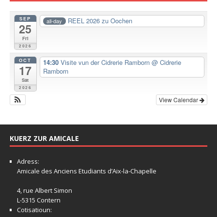
SEP
REEL 2026 zu Oochen
all-day
25
Fri
2026
OCT
14:30
Visite vun der Cidrerie Ramborn
@ Cidrerie
17
Ramborn
Sat
2026
View Calendar
KUERZ ZUR AMICALE
Adress:
Amicale
des Anciens Etudiants d’Aix-la-Chapelle
4, rue Albert Simon
L-5315 Contern
Cotisatioun: