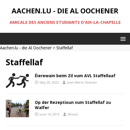
AACHEN.LU - DIE AL OOCHENER
AMICALE DES ANCIENS ETUDIANTS D'AIX-LA-CHAPELLE
Aachen.lu - die Al Oochener
> Staffellaf
Staffellaf
Éierewain beim Zil vum AVL Staffellaaf
May 20, 2022
Jean-Marie Strasser
Op der Rezeptioun vum Staffellaf zu
Walfer
June 16, 2013
Wiesel