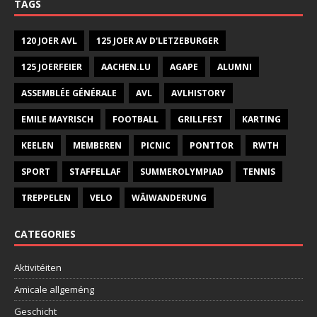
TAGS
120 JOER AVL
125 JOER AV D'LETZEBURGER
125 JOERFEIER
AACHEN.LU
AGAPE
ALUMNI
ASSEMBLÉE GÉNÉRALE
AVL
AVLHISTORY
EMILE MAYRISCH
FOOTBALL
GRILLFEST
KARTING
KEELEN
MEMBEREN
PICNIC
PONTTOR
RWTH
SPORT
STAFFELLAF
SUMMEROLYMPIAD
TENNIS
TREPPELEN
VELO
WÄIWANDERUNG
CATEGORIES
Aktivitéiten
Amicale allgeméng
Geschicht