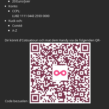
20 Euro/Joër
Konto:
CCPL:
LU82 1111 0443 2593 0000
Kuck och:
Comité
A-Z
Dir könnt d'Cotisatioun och mat dem Handy via de folgenden QR-
Code bezuelen :