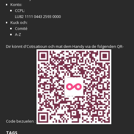
Konto:
CCPL:
LU82 1111 0443 2593 0000
Kuck och:
Comité
A-Z
Dir könnt d'Cotisatioun och mat dem Handy via de folgenden QR-
Code bezuelen :
TAGS