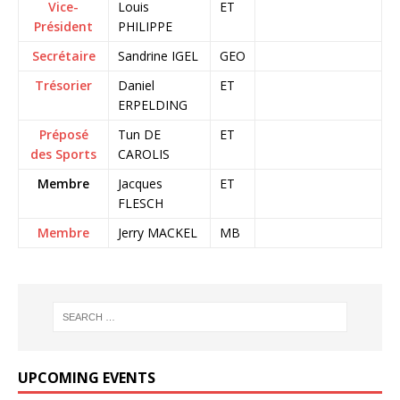
Vice-
Louis
ET
Président
PHILIPPE
Secrétaire
Sandrine IGEL
GEO
Trésorier
Daniel
ET
ERPELDING
Préposé
Tun DE
ET
des Sports
CAROLIS
Membre
Jacques
ET
FLESCH
Membre
Jerry MACKEL
MB
UPCOMING EVENTS