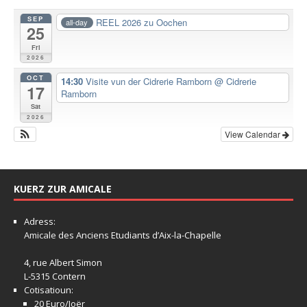
SEP
REEL 2026 zu Oochen
all-day
25
Fri
2026
OCT
14:30
Visite vun der Cidrerie Ramborn
@ Cidrerie
17
Ramborn
Sat
2026
View Calendar
KUERZ ZUR AMICALE
Adress:
Amicale
des Anciens Etudiants d’Aix-la-Chapelle
4, rue Albert Simon
L-5315 Contern
Cotisatioun:
20 Euro/Joër