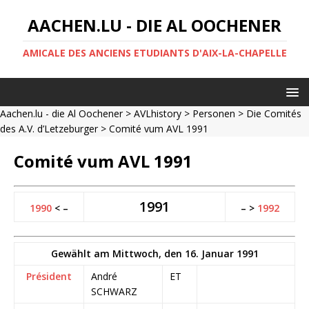
AACHEN.LU - DIE AL OOCHENER
AMICALE DES ANCIENS ETUDIANTS D'AIX-LA-CHAPELLE
Aachen.lu - die Al Oochener
>
AVLhistory
>
Personen
>
Die Comités
des A.V. d’Letzeburger
> Comité vum AVL 1991
Comité vum AVL 1991
1991
1990
< –
– >
1992
Gewählt am Mittwoch, den 16. Januar 1991
Président
André
ET
SCHWARZ