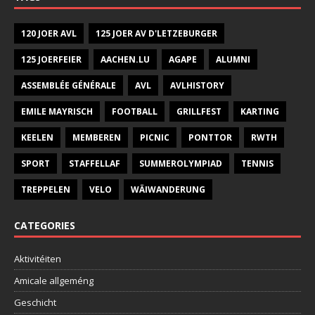
120 JOER AVL
125 JOER AV D'LETZEBURGER
125 JOERFEIER
AACHEN.LU
AGAPE
ALUMNI
ASSEMBLÉE GÉNÉRALE
AVL
AVLHISTORY
EMILE MAYRISCH
FOOTBALL
GRILLFEST
KARTING
KEELEN
MEMBEREN
PICNIC
PONTTOR
RWTH
SPORT
STAFFELLAF
SUMMEROLYMPIAD
TENNIS
TREPPELEN
VELO
WÄIWANDERUNG
CATEGORIES
Aktivitéiten
Amicale allgeméng
Geschicht