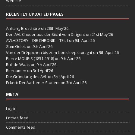
Website
RECENTLY UPDATED PAGES
Anhang Broschüre
on 28th May'26
Den AVL Chouer aus der Siicht vum Dirigent
on 21st May'26
AVLHISTORY – DIE CHRONIK – TEIL I
on 9th April'26
Zum Geleit
on 9th April'26
Vun der Drëppchen bis zum Lion sleeps tonight
on 9th April'26
Pierre MOURIS (1851-1918)
on 9th April'26
Rull de Waak
on 9th April'26
Biernamen
on 3rd April'26
Die Gründung des AVL
on 3rd April'26
Eckert: Der Aachener Student
on 3rd April'26
META
Log in
Entries feed
Comments feed