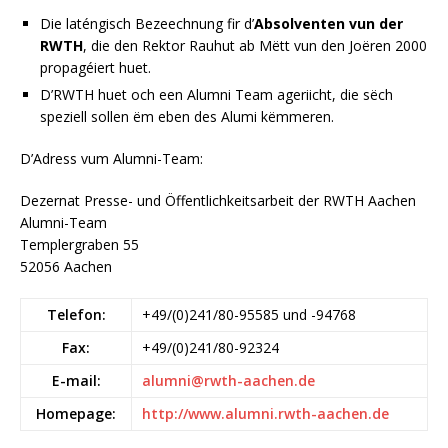
Die laténgisch Bezeechnung fir d’
Absolventen vun der
RWTH
, die den Rektor Rauhut ab Mëtt vun den Joëren 2000
propagéiert huet.
D’RWTH huet och een Alumni Team ageriicht, die sëch
speziell sollen ëm eben des Alumi këmmeren.
D’Adress vum Alumni-Team:
Dezernat Presse- und Öffentlichkeitsarbeit der RWTH Aachen
Alumni-Team
Templergraben 55
52056 Aachen
Telefon:
+49/(0)241/80-95585 und -94768
Fax:
+49/(0)241/80-92324
E-mail:
alumni@rwth-aachen.de
Homepage:
http://www.alumni.rwth-aachen.de