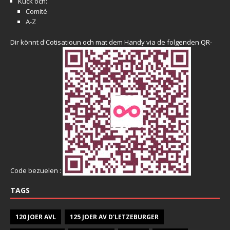
Kuck och:
Comité
A-Z
Dir könnt d'Cotisatioun och mat dem Handy via de folgenden QR-
Code bezuelen :
TAGS
120 JOER AVL
125 JOER AV D'LETZEBURGER