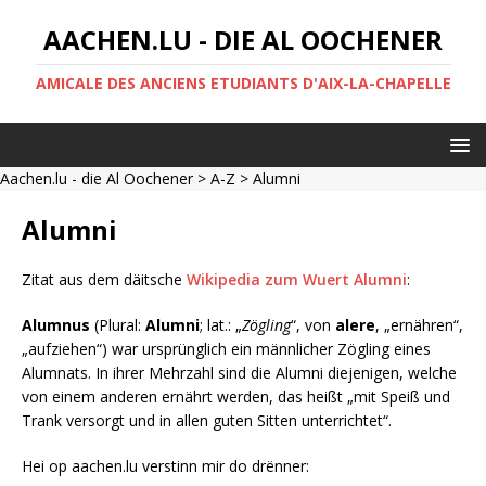
AACHEN.LU - DIE AL OOCHENER
AMICALE DES ANCIENS ETUDIANTS D'AIX-LA-CHAPELLE
Aachen.lu - die Al Oochener
>
A-Z
> Alumni
Alumni
Zitat aus dem däitsche
Wikipedia zum Wuert Alumni
:
Alumnus
(Plural:
Alumni
; lat.: „
Zögling
“, von
alere
, „ernähren“,
„aufziehen“) war ursprünglich ein männlicher Zögling eines
Alumnats. In ihrer Mehrzahl sind die Alumni diejenigen, welche
von einem anderen ernährt werden, das heißt „mit Speiß und
Trank versorgt und in allen guten Sitten unterrichtet“.
Hei op aachen.lu verstinn mir do drënner: