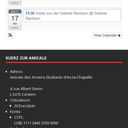
2026
OCT
14:30
Visite vun der Cidrerie Ramborn
@ Cidrerie
17
Ramborn
Sat
2026
View Calendar
KUERZ ZUR AMICALE
Adress:
Amicale
des Anciens Etudiants d’Aix-la-Chapelle
4, rue Albert Simon
L-5315 Contern
Cotisatioun:
20 Euro/Joër
Konto:
CCPL:
LU82 1111 0443 2593 0000