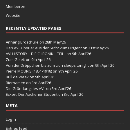
Memberen
Website
RECENTLY UPDATED PAGES
Anhang Broschüre
on 28th May'26
Den AVL Chouer aus der Siicht vum Dirigent
on 21st May'26
AVLHISTORY – DIE CHRONIK – TEIL I
on 9th April'26
Zum Geleit
on 9th April'26
Vun der Drëppchen bis zum Lion sleeps tonight
on 9th April'26
Pierre MOURIS (1851-1918)
on 9th April'26
Rull de Waak
on 9th April'26
Biernamen
on 3rd April'26
Die Gründung des AVL
on 3rd April'26
Eckert: Der Aachener Student
on 3rd April'26
META
Log in
Entries feed