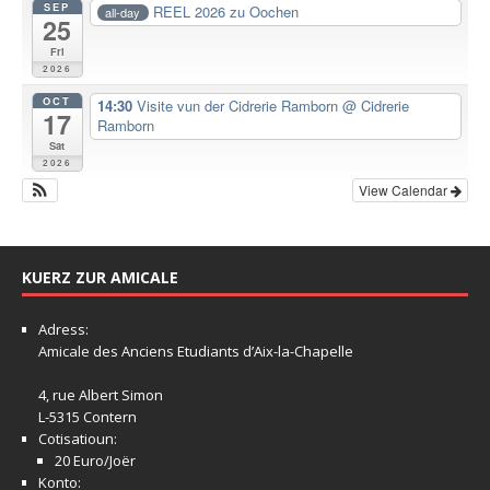
SEP
REEL 2026 zu Oochen
all-day
25
Fri
2026
OCT
14:30
Visite vun der Cidrerie Ramborn
@ Cidrerie
17
Ramborn
Sat
2026
View Calendar
KUERZ ZUR AMICALE
Adress:
Amicale
des Anciens Etudiants d’Aix-la-Chapelle
4, rue Albert Simon
L-5315 Contern
Cotisatioun:
20 Euro/Joër
Konto: