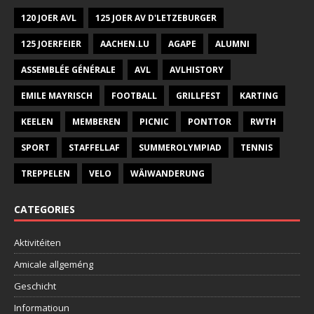
120 JOER AVL
125 JOER AV D'LETZEBURGER
125 JOERFEIER
AACHEN.LU
AGAPE
ALUMNI
ASSEMBLÉE GÉNÉRALE
AVL
AVLHISTORY
EMILE MAYRISCH
FOOTBALL
GRILLFEST
KARTING
KEELEN
MEMBEREN
PICNIC
PONTTOR
RWTH
SPORT
STAFFELLAF
SUMMEROLYMPIAD
TENNIS
TREPPELEN
VELO
WÄIWANDERUNG
CATEGORIES
Aktivitéiten
Amicale allgeméng
Geschicht
Informatioun