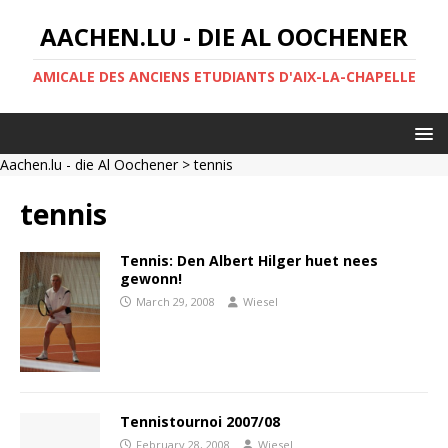
AACHEN.LU - DIE AL OOCHENER
AMICALE DES ANCIENS ETUDIANTS D'AIX-LA-CHAPELLE
Aachen.lu - die Al Oochener
> tennis
tennis
Tennis: Den Albert Hilger huet nees
gewonn!
March 29, 2008
Wiesel
Tennistournoi 2007/08
February 28, 2008
Wiesel