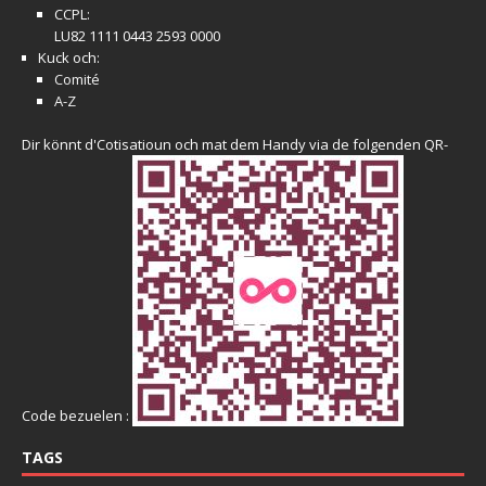
CCPL:
LU82 1111 0443 2593 0000
Kuck och:
Comité
A-Z
Dir könnt d'Cotisatioun och mat dem Handy via de folgenden QR-
Code bezuelen :
TAGS