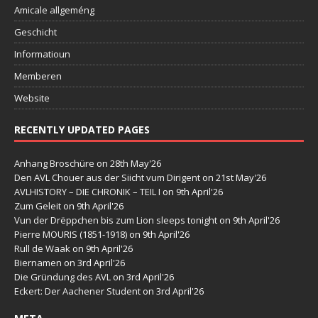
Amicale allgeméng
Geschicht
Informatioun
Memberen
Website
RECENTLY UPDATED PAGES
Anhang Broschüre
on 28th May'26
Den AVL Chouer aus der Siicht vum Dirigent
on 21st May'26
AVLHISTORY – DIE CHRONIK – TEIL I
on 9th April'26
Zum Geleit
on 9th April'26
Vun der Drëppchen bis zum Lion sleeps tonight
on 9th April'26
Pierre MOURIS (1851-1918)
on 9th April'26
Rull de Waak
on 9th April'26
Biernamen
on 3rd April'26
Die Gründung des AVL
on 3rd April'26
Eckert: Der Aachener Student
on 3rd April'26