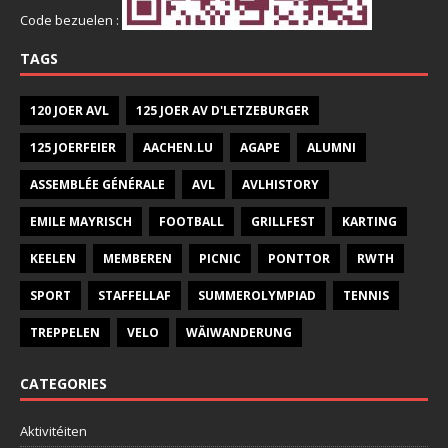
Code bezuelen :
TAGS
120 JOER AVL
125 JOER AV D'LETZEBURGER
125 JOERFEIER
AACHEN.LU
AGAPE
ALUMNI
ASSEMBLÉE GÉNÉRALE
AVL
AVLHISTORY
EMILE MAYRISCH
FOOTBALL
GRILLFEST
KARTING
KEELEN
MEMBEREN
PICNIC
PONTTOR
RWTH
SPORT
STAFFELLAF
SUMMEROLYMPIAD
TENNIS
TREPPELEN
VELO
WÄIWANDERUNG
CATEGORIES
Aktivitéiten