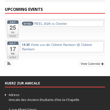
UPCOMING EVENTS
SEP
REEL 2026 zu Oochen
all-day
25
Fri
2026
OCT
14:30
Visite vun der Cidrerie Ramborn
@ Cidrerie
17
Ramborn
Sat
2026
View Calendar
KUERZ ZUR AMICALE
Adress:
Amicale
des Anciens Etudiants d’Aix-la-Chapelle
4, rue Albert Simon