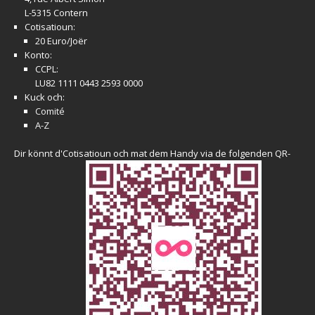
L-5315 Contern
Cotisatioun:
20 Euro/Joër
Konto:
CCPL:
LU82 1111 0443 2593 0000
Kuck och:
Comité
A-Z
Dir könnt d'Cotisatioun och mat dem Handy via de folgenden QR-