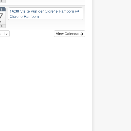
26
CT
14:30
Visite vun der Cidrerie Ramborn
@
7
Cidrerie Ramborn
t
26
Add
View Calendar