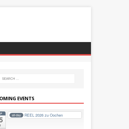
OMING EVENTS
EP
REEL 2026 zu Oochen
all-day
5
i