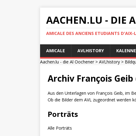
AACHEN.LU - DIE
AMICALE DES ANCIENS ETUDIANTS D'AIX-
AMICALE
AVLHISTORY
KALENNE
Aachen.lu - die Al Oochener
>
AVLhistory
>
Bildq
Archiv François Geib
Aus den Unterlagen von François Geib, im Bes
Ob die Bilder dem AVL zugeordnet werden kön
Porträts
Alle Porträts