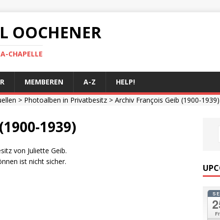
 AL OOCHENER
LA-CHAPELLE
R
MEMBEREN
A-Z
HELP!
uellen
>
Photoalben in Privatbesitz
> Archiv François Geib (1900-1939)
 (1900-1939)
itz von Juliette Geib.
nen ist nicht sicher.
UPC
S
2
Fr