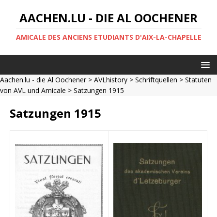
AACHEN.LU - DIE AL OOCHENER
AMICALE DES ANCIENS ETUDIANTS D'AIX-LA-CHAPELLE
Aachen.lu - die Al Oochener
>
AVLhistory
>
Schriftquellen
>
Statuten
von AVL und Amicale
> Satzungen 1915
Satzungen 1915