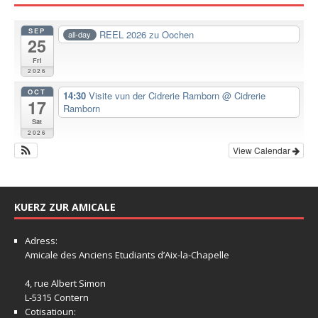
SEP
REEL 2026 zu Oochen
all-day
25
Fri
2026
OCT
14:30
Visite vun der Cidrerie Ramborn
@ Cidrerie
17
Ramborn
Sat
2026
View Calendar
KUERZ ZUR AMICALE
Adress:
Amicale
des Anciens Etudiants d’Aix-la-Chapelle
4, rue Albert Simon
L-5315 Contern
Cotisatioun: