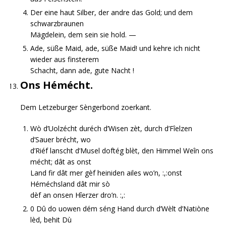
Der eine haut Silber, der andre das Gold; und dem
schwarzbraunen
Mägdelein, dem sein sie hold. —
Ade, süße Maid, ade, süße Maid! und kehre ich nicht
wieder aus finsterem
Schacht, dann ade, gute Nacht !
Ons Hémécht.
Dem Letzeburger Sèngerbond zoerkant.
Wò d’Uolzécht duréch d’Wisen zèt, durch d’Fîelzen
d’Sauer brécht, wo
d’Riéf lanscht d’Musel doftég blèt, den Himmel Weîn ons
mécht; dât as onst
Land fir dât mer gèf heiniden ailes wo’n, :,:onst
Héméchsland dât mir sò
dèf an onsen Hîerzer dro’n. :,:
0 Dû do uowen dém séng Hand durch d’Wèlt d’Natiòne
lèd, behit Dù