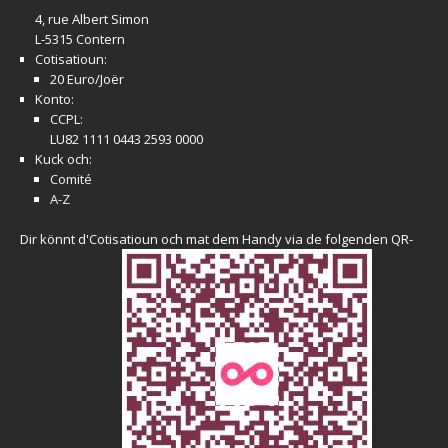
4, rue Albert Simon
L-5315 Contern
Cotisatioun:
20 Euro/Joër
Konto:
CCPL:
LU82 1111 0443 2593 0000
Kuck och:
Comité
A-Z
Dir könnt d'Cotisatioun och mat dem Handy via de folgenden QR-