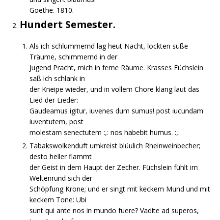
Goethe. 1810.
Hundert Semester.
Als ich schlummernd lag heut Nacht, lockten süße
Träume, schimmernd in der
Jugend Pracht, mich in ferne Räume. Krasses Füchslein
saß ich schlank in
der Kneipe wieder, und in vollem Chore klang laut das
Lied der Lieder:
Gaudeamus igitur, iuvenes dum sumus! post iucundam
iuventutem, post
molestam senectutem :,: nos habebit humus. :,:
Tabakswolkenduft umkreist blüulich Rheinweinbecher;
desto heller flammt
der Geist in dem Haupt der Zecher. Füchslein fühlt im
Weltenrund sich der
Schöpfung Krone; und er singt mit keckem Mund und mit
keckem Tone: Ubi
sunt qui ante nos in mundo fuere? Vadite ad superos,