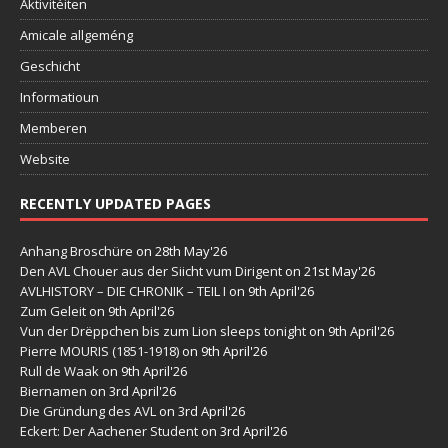
Aktivitéiten
Amicale allgeméng
Geschicht
Informatioun
Memberen
Website
RECENTLY UPDATED PAGES
Anhang Broschüre
on 28th May'26
Den AVL Chouer aus der Siicht vum Dirigent
on 21st May'26
AVLHISTORY – DIE CHRONIK – TEIL I
on 9th April'26
Zum Geleit
on 9th April'26
Vun der Drëppchen bis zum Lion sleeps tonight
on 9th April'26
Pierre MOURIS (1851-1918)
on 9th April'26
Rull de Waak
on 9th April'26
Biernamen
on 3rd April'26
Die Gründung des AVL
on 3rd April'26
Eckert: Der Aachener Student
on 3rd April'26