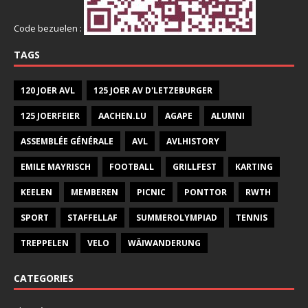
Code bezuelen :
TAGS
120 JOER AVL
125 JOER AV D'LETZEBURGER
125 JOERFEIER
AACHEN.LU
AGAPE
ALUMNI
ASSEMBLÉE GÉNÉRALE
AVL
AVLHISTORY
EMILE MAYRISCH
FOOTBALL
GRILLFEST
KARTING
KEELEN
MEMBEREN
PICNIC
PONTTOR
RWTH
SPORT
STAFFELLAF
SUMMEROLYMPIAD
TENNIS
TREPPELEN
VELO
WÄIWANDERUNG
CATEGORIES