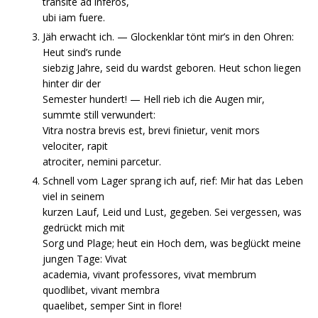
transite ad inferos,
ubi iam fuere.
Jäh erwacht ich. — Glockenklar tönt mir’s in den Ohren:
Heut sind’s runde
siebzig Jahre, seid du wardst geboren. Heut schon liegen
hinter dir der
Semester hundert! — Hell rieb ich die Augen mir,
summte still verwundert:
Vitra nostra brevis est, brevi finietur, venit mors
velociter, rapit
atrociter, nemini parcetur.
Schnell vom Lager sprang ich auf, rief: Mir hat das Leben
viel in seinem
kurzen Lauf, Leid und Lust, gegeben. Sei vergessen, was
gedrückt mich mit
Sorg und Plage; heut ein Hoch dem, was beglückt meine
jungen Tage: Vivat
academia, vivant professores, vivat membrum
quodlibet, vivant membra
quaelibet, semper Sint in flore!