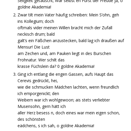
Seligkeit getauscht; War selbst en Fürst der Freude ja, o
goldne Akademia!
Zwar tilt mein Vater häufig schreiben: Mein S’ohn, geh
ins Kollegium; doch
oftmals vider meinen Willen bracht mich der Zufall
neckisch drum; bald
galt’s ein Fäßchen anzustecken, bald lag ich draußen auf
Mensur! Die Lust
am Zechen und, am Pauken liegt in des Burschen
Frohnatur. Wer schilt das
krasse Füchslein da? 0 goldne Akademia!
Ging ich entlang die engen Gassen, aufs Haupt das
Cerevis gedrückt, hei,
wie die schmucken Mädchen lachten, wenn freundlich
ich emporgenickt; den
Weibern war ich wohlgewoon; ais stets verliebter
Musensohn, gern hätt ich
aller Herz besess n, doch eines war mein eigen schon,
des schönsten
eädchens, s ich sah, o goldne Akademia!