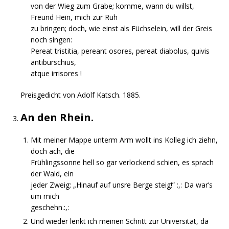
von der Wieg zum Grabe; komme, wann du willst,
Freund Hein, mich zur Ruh
zu bringen; doch, wie einst als Füchselein, will der Greis
noch singen:
Pereat tristitia, pereant osores, pereat diabolus, quivis
antiburschius,
atque irrisores !
Preisgedicht von Adolf Katsch. 1885.
An den Rhein.
Mit meiner Mappe unterm Arm wollt ins Kolleg ich ziehn,
doch ach, die
Frühlingssonne hell so gar verlockend schien, es sprach
der Wald, ein
jeder Zweig: „Hinauf auf unsre Berge steig!” :,: Da war’s
um mich
geschehn.:,:
Und wieder lenkt ich meinen Schritt zur Universität, da