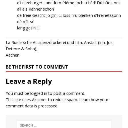
d’Letzeburger Land fum friéme Joch u Lêd! Dù hûos ons
all als Kanner schon
dé freîe Gêscht jo gin, :,: loss firu blénken d’Freîhêtssonn
dè mîr sò
lang gesin.:,:
La Ruelle’sche Accidenzdruckerei und Lith. Anstalt (Inh. Jos.
Deterre & Sohn),
Aachen.
BE THE FIRST TO COMMENT
Leave a Reply
You must be
logged in
to post a comment.
This site uses Akismet to reduce spam.
Learn how your
comment data is processed.