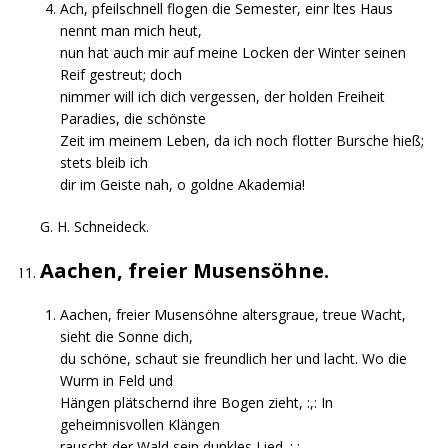
Ach, pfeilschnell flogen die Semester, einr ltes Haus
nennt man mich heut,
nun hat auch mir auf meine Locken der Winter seinen
Reif gestreut; doch
nimmer will ich dich vergessen, der holden Freiheit
Paradies, die schönste
Zeit im meinem Leben, da ich noch flotter Bursche hieß;
stets bleib ich
dir im Geiste nah, o goldne Akademia!
G. H. Schneideck.
Aachen, freier Musensöhne.
Aachen, freier Musensöhne altersgraue, treue Wacht,
sieht die Sonne dich,
du schöne, schaut sie freundlich her und lacht. Wo die
Wurm in Feld und
Hängen plätschernd ihre Bogen zieht, :,: In
geheimnisvollen Klängen
rauscht der Wald sein dunkles Lied. :,: