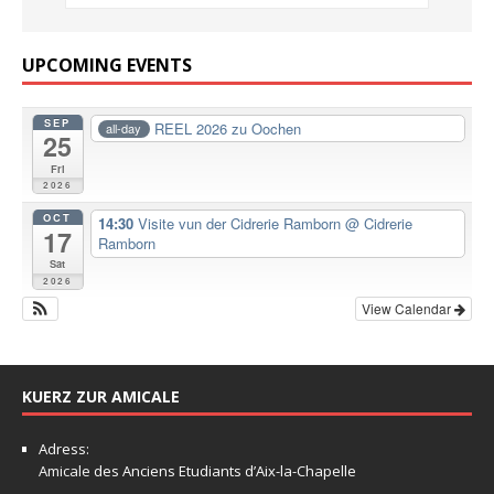
UPCOMING EVENTS
SEP
REEL 2026 zu Oochen
all-day
25
Fri
2026
OCT
14:30
Visite vun der Cidrerie Ramborn
@ Cidrerie
17
Ramborn
Sat
2026
View Calendar
KUERZ ZUR AMICALE
Adress:
Amicale
des Anciens Etudiants d’Aix-la-Chapelle