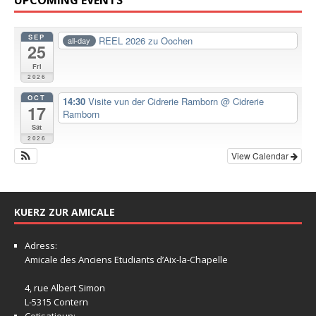
SEP
REEL 2026 zu Oochen
all-day
25
Fri
2026
OCT
14:30
Visite vun der Cidrerie Ramborn
@ Cidrerie
17
Ramborn
Sat
2026
View Calendar
KUERZ ZUR AMICALE
Adress:
Amicale
des Anciens Etudiants d’Aix-la-Chapelle
4, rue Albert Simon
L-5315 Contern