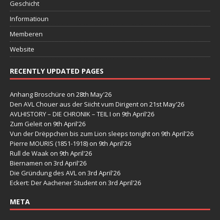
Geschicht
Informatioun
Memberen
Website
RECENTLY UPDATED PAGES
Anhang Broschüre
on 28th May'26
Den AVL Chouer aus der Siicht vum Dirigent
on 21st May'26
AVLHISTORY – DIE CHRONIK – TEIL I
on 9th April'26
Zum Geleit
on 9th April'26
Vun der Drëppchen bis zum Lion sleeps tonight
on 9th April'26
Pierre MOURIS (1851-1918)
on 9th April'26
Rull de Waak
on 9th April'26
Biernamen
on 3rd April'26
Die Gründung des AVL
on 3rd April'26
Eckert: Der Aachener Student
on 3rd April'26
META