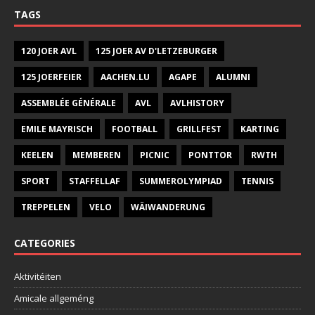
TAGS
120 JOER AVL
125 JOER AV D'LETZEBURGER
125 JOERFEIER
AACHEN.LU
AGAPE
ALUMNI
ASSEMBLÉE GÉNÉRALE
AVL
AVLHISTORY
EMILE MAYRISCH
FOOTBALL
GRILLFEST
KARTING
KEELEN
MEMBEREN
PICNIC
PONTTOR
RWTH
SPORT
STAFFELLAF
SUMMEROLYMPIAD
TENNIS
TREPPELEN
VELO
WÄIWANDERUNG
CATEGORIES
Aktivitéiten
Amicale allgeméng