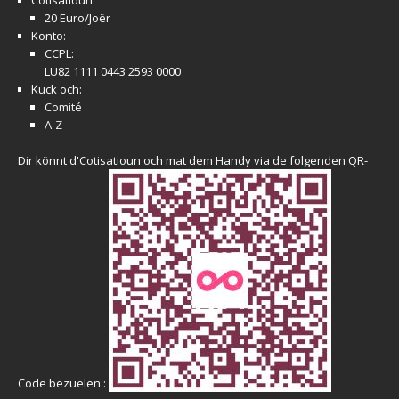
Cotisatioun:
20 Euro/Joër
Konto:
CCPL:
LU82 1111 0443 2593 0000
Kuck och:
Comité
A-Z
Dir könnt d'Cotisatioun och mat dem Handy via de folgenden QR-
Code bezuelen :