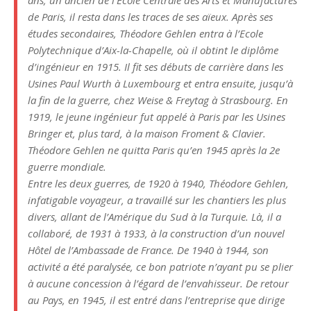
ans, un ancien de l’Ecole Centrale des Arts et Manufactures
de Paris, il resta dans les traces de ses aïeux. Après ses
études secondaires, Théodore Gehlen entra à l’Ecole
Polytechnique d’Aix-la-Chapelle, où il obtint le diplôme
d’ingénieur en 1915. Il fit ses débuts de carrière dans les
Usines Paul Wurth à Luxembourg et entra ensuite, jusqu’à
la fin de la guerre, chez Weise & Freytag à Strasbourg. En
1919, le jeune ingénieur fut appelé à Paris par les Usines
Bringer et, plus tard, à la maison Froment & Clavier.
Théodore Gehlen ne quitta Paris qu’en 1945 après la 2e
guerre mondiale.
Entre les deux guerres, de 1920 à 1940, Théodore Gehlen,
infatigable voyageur, a travaillé sur les chantiers les plus
divers, allant de l’Amérique du Sud à la Turquie. Là, il a
collaboré, de 1931 à 1933, à la construction d’un nouvel
Hôtel de l’Ambassade de France. De 1940 à 1944, son
activité a été paralysée, ce bon patriote n’ayant pu se plier
à aucune concession à l’égard de l’envahisseur. De retour
au Pays, en 1945, il est entré dans l’entreprise que dirige