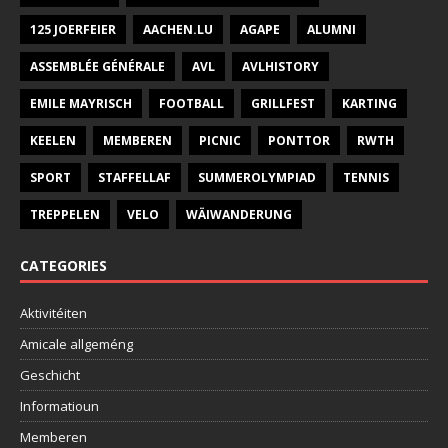
125 JOERFEIER
AACHEN.LU
AGAPE
ALUMNI
ASSEMBLÉE GÉNÉRALE
AVL
AVLHISTORY
EMILE MAYRISCH
FOOTBALL
GRILLFEST
KARTING
KEELEN
MEMBEREN
PICNIC
PONTTOR
RWTH
SPORT
STAFFELLAF
SUMMEROLYMPIAD
TENNIS
TREPPELEN
VELO
WÄIWANDERUNG
CATEGORIES
Aktivitéiten
Amicale allgeméng
Geschicht
Informatioun
Memberen