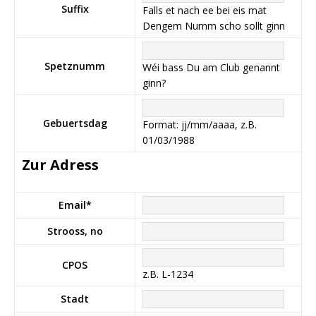
Suffix
Falls et nach ee bei eis mat
Dengem Numm scho sollt ginn
Spetznumm
Wéi bass Du am Club genannt
ginn?
Gebuertsdag
Format: jj/mm/aaaa, z.B.
01/03/1988
Zur Adress
Email
*
Strooss, no
CPOS
z.B. L-1234
Stadt