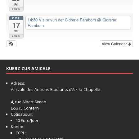
Fri
2026
OCT
14:30
Visite vun der Cidrerie Ramborn
@ Cidrerie
17
Ramborn
Sat
2026
View Calendar
KUERZ ZUR AMICALE
Adress:
Amicale
des Anciens Etudiants d’Aix-la-Chapelle
4, rue Albert Simon
L-5315 Contern
Cotisatioun:
20 Euro/Joër
Konto:
CCPL: