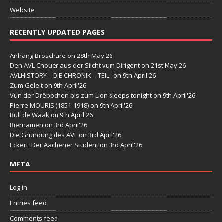
Website
RECENTLY UPDATED PAGES
Anhang Broschüre
on 28th May'26
Den AVL Chouer aus der Siicht vum Dirigent
on 21st May'26
AVLHISTORY – DIE CHRONIK – TEIL I
on 9th April'26
Zum Geleit
on 9th April'26
Vun der Drëppchen bis zum Lion sleeps tonight
on 9th April'26
Pierre MOURIS (1851-1918)
on 9th April'26
Rull de Waak
on 9th April'26
Biernamen
on 3rd April'26
Die Gründung des AVL
on 3rd April'26
Eckert: Der Aachener Student
on 3rd April'26
META
Log in
Entries feed
Comments feed