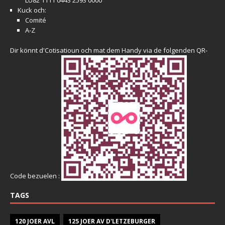
LU82 1111 0443 2593 0000
Kuck och:
Comité
A-Z
Dir könnt d'Cotisatioun och mat dem Handy via de folgenden QR-
Code bezuelen :
TAGS
120 JOER AVL
125 JOER AV D'LETZEBURGER