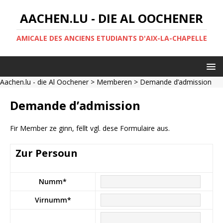
AACHEN.LU - DIE AL OOCHENER
AMICALE DES ANCIENS ETUDIANTS D'AIX-LA-CHAPELLE
Aachen.lu - die Al Oochener
>
Memberen
> Demande d’admission
Demande d’admission
Fir Member ze ginn, fëllt vgl. dese Formulaire aus.
Zur Persoun
Numm
*
Virnumm
*