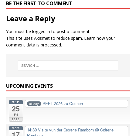
BE THE FIRST TO COMMENT
Leave a Reply
You must be
logged in
to post a comment.
This site uses Akismet to reduce spam.
Learn how your
comment data is processed.
UPCOMING EVENTS
SEP
REEL 2026 zu Oochen
all-day
25
Fri
2026
OCT
14:30
Visite vun der Cidrerie Ramborn
@ Cidrerie
17
Ramborn