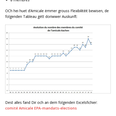
OCh hei huet d’Amicale ëmmer grouss Flexibilitéit bewisen, de
folgenden Tableau gëtt doriwwer Auskunft:
Dest alles fand Dir och an dem folgenden Excelsfichier:
comité Amicale EPA-mandats-elections