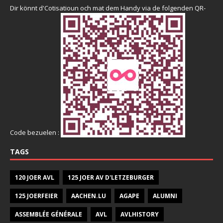
Dir könnt d'Cotisatioun och mat dem Handy via de folgenden QR-
Code bezuelen :
TAGS
120 JOER AVL
125 JOER AV D'LETZEBURGER
125 JOERFEIER
AACHEN.LU
AGAPE
ALUMNI
ASSEMBLÉE GÉNÉRALE
AVL
AVLHISTORY