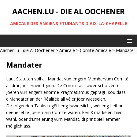
AACHEN.LU - DIE AL OOCHENER
AMICALE DES ANCIENS ETUDIANTS D'AIX-LA-CHAPELLE
Aachen.lu - die Al Oochener
>
Amicale
>
Comité Amicale
> Mandater
Mandater
Laut Statuten soll all Mandat vun engem Membervum Comité
all dräi Joër erneiert ginn. De Comité ass awer scho zënter
Joëren vun engem enorme Pragmatismus geprägt, sou dass
d’Mandater an der Réalitéit all véier Jöer wiesselen.
De folgenden Tableau gëtt eng Iwwersiicht, wéi eng Leit an
deene letze Joeren am Comité waren. Een X markéiert hier
Wahl, oder d’Erneierung vum Mandat, di prinzipiell ëmmer
méiglich ass.