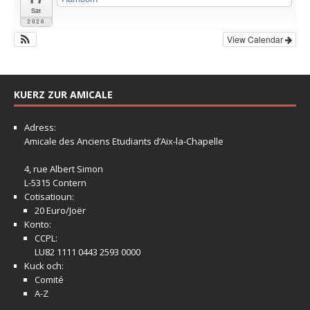
Sat
2026
View Calendar
KUERZ ZUR AMICALE
Adress:
Amicale
des Anciens Etudiants d’Aix-la-Chapelle
4, rue Albert Simon
L-5315 Contern
Cotisatioun:
20 Euro/Joër
Konto:
CCPL:
LU82 1111 0443 2593 0000
Kuck och:
Comité
A-Z