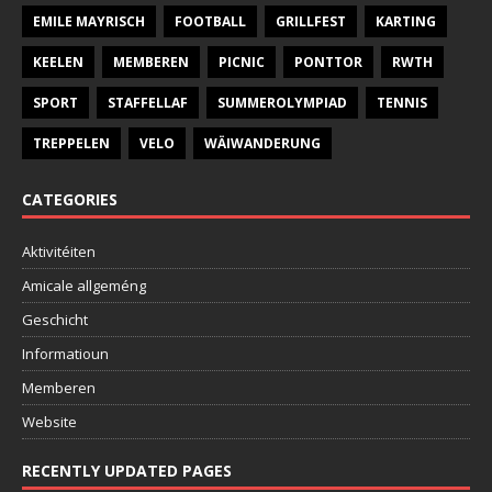
EMILE MAYRISCH
FOOTBALL
GRILLFEST
KARTING
KEELEN
MEMBEREN
PICNIC
PONTTOR
RWTH
SPORT
STAFFELLAF
SUMMEROLYMPIAD
TENNIS
TREPPELEN
VELO
WÄIWANDERUNG
CATEGORIES
Aktivitéiten
Amicale allgeméng
Geschicht
Informatioun
Memberen
Website
RECENTLY UPDATED PAGES