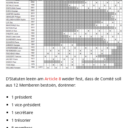
D’Statuten leeën am
Article 8
weider fest, dass de Comité soll
aus 12 Memberen bestoën, dorënner:
1 président
1 vice-président
1 secrétaire
1 trésorier
8 membres