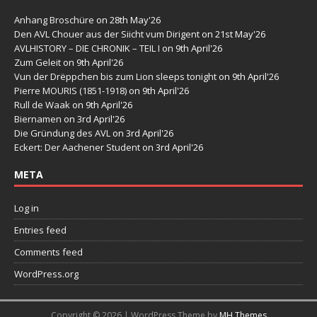
Anhang Broschüre
on 28th May'26
Den AVL Chouer aus der Siicht vum Dirigent
on 21st May'26
AVLHISTORY – DIE CHRONIK – TEIL I
on 9th April'26
Zum Geleit
on 9th April'26
Vun der Drëppchen bis zum Lion sleeps tonight
on 9th April'26
Pierre MOURIS (1851-1918)
on 9th April'26
Rull de Waak
on 9th April'26
Biernamen
on 3rd April'26
Die Gründung des AVL
on 3rd April'26
Eckert: Der Aachener Student
on 3rd April'26
META
Log in
Entries feed
Comments feed
WordPress.org
Copyright © 2026 | WordPress Theme by
MH Themes