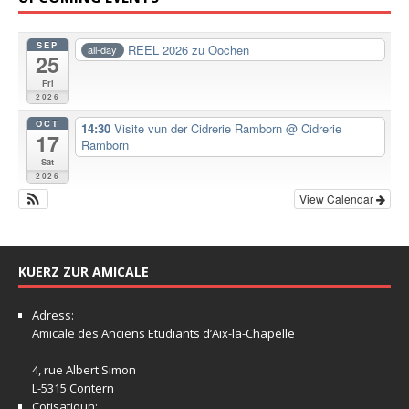
SEP
REEL 2026 zu Oochen
all-day
25
Fri
2026
OCT
14:30
Visite vun der Cidrerie Ramborn
@ Cidrerie
17
Ramborn
Sat
2026
View Calendar
KUERZ ZUR AMICALE
Adress:
Amicale
des Anciens Etudiants d’Aix-la-Chapelle
4, rue Albert Simon
L-5315 Contern
Cotisatioun: