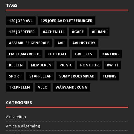
TAGS
120 JOER AVL
125 JOER AV D'LETZEBURGER
125 JOERFEIER
AACHEN.LU
AGAPE
ALUMNI
ASSEMBLÉE GÉNÉRALE
AVL
AVLHISTORY
EMILE MAYRISCH
FOOTBALL
GRILLFEST
KARTING
KEELEN
MEMBEREN
PICNIC
PONTTOR
RWTH
SPORT
STAFFELLAF
SUMMEROLYMPIAD
TENNIS
TREPPELEN
VELO
WÄIWANDERUNG
CATEGORIES
Aktivitéiten
Amicale allgeméng