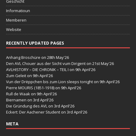
Geschicht
Informatioun
Memberen
Website
RECENTLY UPDATED PAGES
Anhang Broschüre
on 28th May'26
Den AVL Chouer aus der Siicht vum Dirigent
on 21st May'26
AVLHISTORY – DIE CHRONIK – TEIL I
on 9th April'26
Zum Geleit
on 9th April'26
Vun der Drëppchen bis zum Lion sleeps tonight
on 9th April'26
Pierre MOURIS (1851-1918)
on 9th April'26
Rull de Waak
on 9th April'26
Biernamen
on 3rd April'26
Die Gründung des AVL
on 3rd April'26
Eckert: Der Aachener Student
on 3rd April'26
META