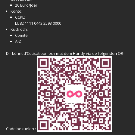
20 Euro/Joër
Konto:
CCPL:
LU82 1111 0443 2593 0000
Kuck och:
Comité
A-Z
Dir könnt d'Cotisatioun och mat dem Handy via de folgenden QR-
Code bezuelen :