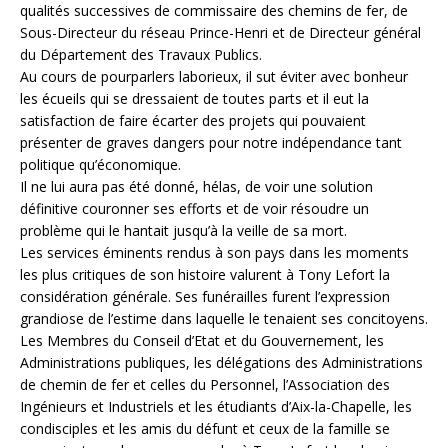
qualités successives de commissaire des chemins de fer, de
Sous-Directeur du réseau Prince-Henri et de Directeur général
du Département des Travaux Publics.
Au cours de pourparlers laborieux, il sut éviter avec bonheur
les écueils qui se dressaient de toutes parts et il eut la
satisfaction de faire écarter des projets qui pouvaient
présenter de graves dangers pour notre indépendance tant
politique qu’économique.
Il ne lui aura pas été donné, hélas, de voir une solution
définitive couronner ses efforts et de voir résoudre un
problème qui le hantait jusqu’à la veille de sa mort.
Les services éminents rendus à son pays dans les moments
les plus critiques de son histoire valurent à Tony Lefort la
considération générale. Ses funérailles furent l’expression
grandiose de l’estime dans laquelle le tenaient ses concitoyens.
Les Membres du Conseil d’Etat et du Gouvernement, les
Administrations publiques, les délégations des Administrations
de chemin de fer et celles du Personnel, l’Association des
Ingénieurs et Industriels et les étudiants d’Aix-la-Chapelle, les
condisciples et les amis du défunt et ceux de la famille se