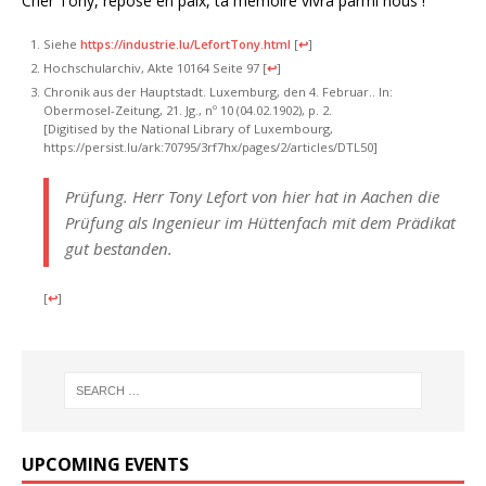
Cher Tony, repose en paix, ta mémoire vivra parmi nous !
Siehe
https://industrie.lu/LefortTony.html
[
↩
]
Hochschularchiv, Akte 10164 Seite 97
[
↩
]
Chronik aus der Hauptstadt. Luxemburg, den 4. Februar.. In:
Obermosel-Zeitung, 21. Jg., nº 10 (04.02.1902), p. 2.
[Digitised by the National Library of Luxembourg,
https://persist.lu/ark:70795/3rf7hx/pages/2/articles/DTL50]
Prüfung. Herr Tony Lefort von hier hat in Aachen die
Prüfung als Ingenieur im Hüttenfach mit dem Prädikat
gut bestanden.
[
↩
]
UPCOMING EVENTS