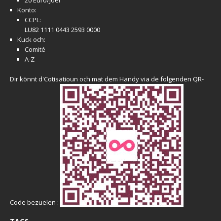
20 Euro/Joër
Konto:
CCPL:
LU82 1111 0443 2593 0000
Kuck och:
Comité
A-Z
Dir könnt d'Cotisatioun och mat dem Handy via de folgenden QR-
Code bezuelen :