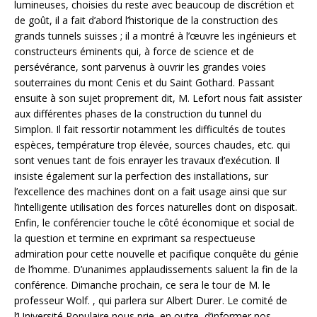
lumineuses, choisies du reste avec beaucoup de discrétion et
de goût, il a fait d’abord l’historique de la construction des
grands tunnels suisses ; il a montré à l’œuvre les ingénieurs et
constructeurs éminents qui, à force de science et de
persévérance, sont parvenus à ouvrir les grandes voies
souterraines du mont Cenis et du Saint Gothard. Passant
ensuite à son sujet proprement dit, M. Lefort nous fait assister
aux différentes phases de la construction du tunnel du
Simplon. Il fait ressortir notamment les difficultés de toutes
espèces, température trop élevée, sources chaudes, etc. qui
sont venues tant de fois enrayer les travaux d’exécution. Il
insiste également sur la perfection des installations, sur
l’excellence des machines dont on a fait usage ainsi que sur
l’intelligente utilisation des forces naturelles dont on disposait.
Enfin, le conférencier touche le côté économique et social de
la question et termine en exprimant sa respectueuse
admiration pour cette nouvelle et pacifique conquête du génie
de l’homme. D’unanimes applaudissements saluent la fin de la
conférence. Dimanche prochain, ce sera le tour de M. le
professeur Wolf. , qui parlera sur Albert Durer. Le comité de
l’Université Populaire nous prie, en outre, d’informer nos