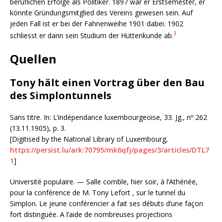
beruflichen Erfolge als Politiker. 1897 war er Erstsemester, er
könnte Gründungsmitglied des Vereins gewesen sein. Auf
jeden Fall ist er bei der Fahnenweihe 1901 dabei. 1902
3
schliesst er dann sein Studium der Hüttenkunde ab.
Quellen
Tony hält einen Vortrag über den Bau
des Simplontunnels
Sans titre. In: L’indépendance luxembourgeoise, 33. Jg., nº 262
(13.11.1905), p. 3.
[Digitised by the National Library of Luxembourg,
https://persist.lu/ark:70795/mk6qfj/pages/3/articles/DTL7
1
]
Université populaire. — Salle comble, hier soir, à l’Athénée,
pour la conférence de M. Tony Lefort , sur le tunnel du
Simplon. Le jeune conférencier a fait ses débuts d’une façon
fort distinguée. A l’aide de nombreuses projections