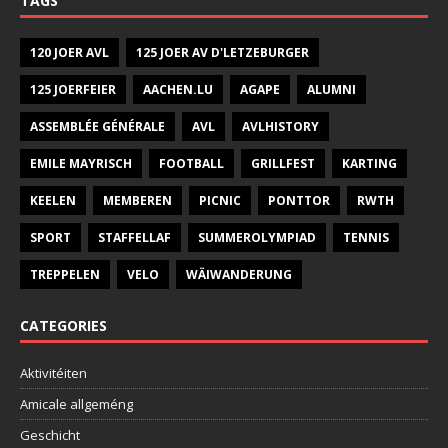
TAGS
120 JOER AVL
125 JOER AV D'LETZEBURGER
125 JOERFEIER
AACHEN.LU
AGAPE
ALUMNI
ASSEMBLÉE GÉNÉRALE
AVL
AVLHISTORY
EMILE MAYRISCH
FOOTBALL
GRILLFEST
KARTING
KEELEN
MEMBEREN
PICNIC
PONTTOR
RWTH
SPORT
STAFFELLAF
SUMMEROLYMPIAD
TENNIS
TREPPELEN
VELO
WÄIWANDERUNG
CATEGORIES
Aktivitéiten
Amicale allgeméng
Geschicht