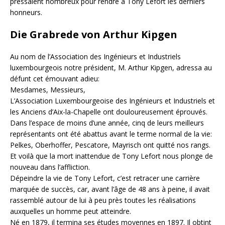
pressaient nombreux pour rendre à Tony Lefort les derniers
honneurs.
Die Grabrede von Arthur Kipgen
Au nom de l’Association des Ingénieurs et Industriels
luxembourgeois notre président, M. Arthur Kipgen, adressa au
défunt cet émouvant adieu:
Mesdames, Messieurs,
L’Association Luxembourgeoise des Ingénieurs et Industriels et
les Anciens d’Aix-la-Chapelle ont douloureusement éprouvés.
Dans l’espace de moins d’une année, cinq de leurs meilleurs
représentants ont été abattus avant le terme normal de la vie:
Pelkes, Oberhoffer, Pescatore, Mayrisch ont quitté nos rangs.
Et voilà que la mort inattendue de Tony Lefort nous plonge de
nouveau dans l’affliction.
Dépeindre la vie de Tony Lefort, c’est retracer une carrière
marquée de succès, car, avant l’âge de 48 ans à peine, il avait
rassemblé autour de lui à peu près toutes les réalisations
auxquelles un homme peut atteindre.
Né en 1879, il termina ses études moyennes en 1897. Il obtint