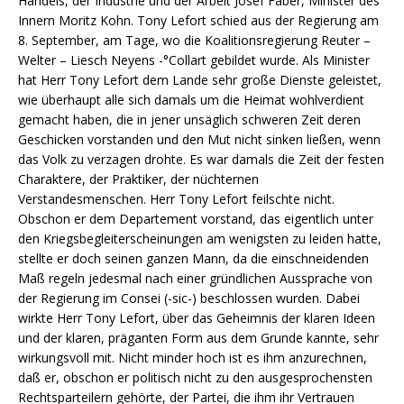
Handels, der Industrie und der Arbeit Josef Faber, Minister des
Innern Moritz Kohn. Tony Lefort schied aus der Regierung am
8. September, am Tage, wo die Koalitionsregierung Reuter –
Welter – Liesch Neyens -°Collart gebildet wurde. Als Minister
hat Herr Tony Lefort dem Lande sehr große Dienste geleistet,
wie überhaupt alle sich damals um die Heimat wohlverdient
gemacht haben, die in jener unsäglich schweren Zeit deren
Geschicken vorstanden und den Mut nicht sinken ließen, wenn
das Volk zu verzagen drohte. Es war damals die Zeit der festen
Charaktere, der Praktiker, der nüchternen
Verstandesmenschen. Herr Tony Lefort feilschte nicht.
Obschon er dem Departement vorstand, das eigentlich unter
den Kriegsbegleiterscheinungen am wenigsten zu leiden hatte,
stellte er doch seinen ganzen Mann, da die einschneidenden
Maß regeln jedesmal nach einer gründlichen Aussprache von
der Regierung im Consei (-sic-) beschlossen wurden. Dabei
wirkte Herr Tony Lefort, über das Geheimnis der klaren Ideen
und der klaren, präganten Form aus dem Grunde kannte, sehr
wirkungsvoll mit. Nicht minder hoch ist es ihm anzurechnen,
daß er, obschon er politisch nicht zu den ausgesprochensten
Rechtsparteilern gehörte, der Partei, die ihm ihr Vertrauen