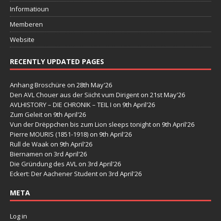
Informatioun
Memberen
Website
RECENTLY UPDATED PAGES
Anhang Broschüre
on 28th May'26
Den AVL Chouer aus der Siicht vum Dirigent
on 21st May'26
AVLHISTORY – DIE CHRONIK – TEIL I
on 9th April'26
Zum Geleit
on 9th April'26
Vun der Drëppchen bis zum Lion sleeps tonight
on 9th April'26
Pierre MOURIS (1851-1918)
on 9th April'26
Rull de Waak
on 9th April'26
Biernamen
on 3rd April'26
Die Gründung des AVL
on 3rd April'26
Eckert: Der Aachener Student
on 3rd April'26
META
Log in