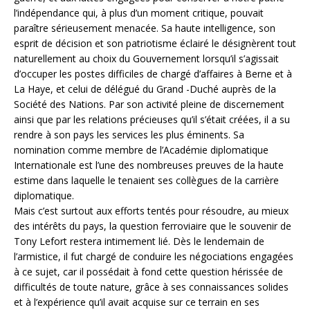
l’indépendance qui, à plus d’un moment critique, pouvait
paraître sérieusement menacée. Sa haute intelligence, son
esprit de décision et son patriotisme éclairé le désignèrent tout
naturellement au choix du Gouvernement lorsqu’il s’agissait
d’occuper les postes difficiles de chargé d’affaires à Berne et à
La Haye, et celui de délégué du Grand -Duché auprès de la
Société des Nations. Par son activité pleine de discernement
ainsi que par les relations précieuses qu’il s’était créées, il a su
rendre à son pays les services les plus éminents. Sa
nomination comme membre de l’Académie diplomatique
Internationale est l’une des nombreuses preuves de la haute
estime dans laquelle le tenaient ses collègues de la carrière
diplomatique.
Mais c’est surtout aux efforts tentés pour résoudre, au mieux
des intérêts du pays, la question ferroviaire que le souvenir de
Tony Lefort restera intimement lié. Dès le lendemain de
l’armistice, il fut chargé de conduire les négociations engagées
à ce sujet, car il possédait à fond cette question hérissée de
difficultés de toute nature, grâce à ses connaissances solides
et à l’expérience qu’il avait acquise sur ce terrain en ses