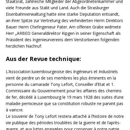
Staatsrat, zahlreiche Mitglieder der Abgeordnetenkammer und
viele Freunde aus Stabt und Land. Auch die Strasburger
Eisenbahnverwaltung hatte eine starke Deputation entsandt,
an ihrer Spitze zur Vertretung des verhinderten Herrn Direktors
Bauer Herrn Chefingenieur Pater. Am offenen Grabe widmete
Herr „ARBED Generaldirektor Kipgen in seiner Eigenschaft als
Präsident des Ingenieurvereins dem Verstorbenen folgenden
herzlichen Nachruf:
Aus der Revue technique:
L’Association luxembourgeoise des Ingénieurs et Industriels
vient de perdre un de ses membres les plus éminents en la
personne du camarade Tony Lefort, Conseiller d’Etat et 1.
Commissaire du Gouvernement pour les affaires des chemins
de fer, décédé à Luxembourg le 19 mars 1928 des suites d’une
maladie pernicieuse que sa constitution robuste ne parvint pas
à vaincre.
Le souvenir de Tony Lefort restera attaché à l’histoire de notre
vie publique des périodes troublées de la guerre et de l’après-
guerre, et aux luttes engagées pour conserver à notre patrie