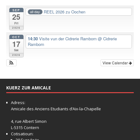
SEP
REEL 2026 zu Oochen
all-day
25
Fri
2026
OCT
14:30
Visite vun der Cidrerie Ramborn
@ Cidrerie
17
Ramborn
Sat
2026
View Calendar
KUERZ ZUR AMICALE
Adress:
Amicale
des Anciens Etudiants d’Aix-la-Chapelle
4, rue Albert Simon
L-5315 Contern
Cotisatioun: