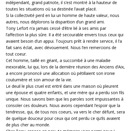
indépendant, grand patriote, il s’est montré à la hauteur de
toutes les situations où sa destinée l’avait placé.
Si la collectivité perd en lui un homme de haute valeur, nous
autres, nous déplorons la disparition d’un grand ami.
Tony Lefort n’a jamais cessé d’être lié à ses amis par
l’affection la plus sûre. Il a été secourable envers tous ceux qui
avaient besoin d’un appui. Toujours prêt à rendre service, il l’a
fait sans éclat, avec dévouement. Nous l’en remercions de
tout coeur.
Cet homme, taillé en géant, a succombé à une maladie
inexorable, lui qui, lors de la dernière réunion des Anciens d’Aix,
a encore prononcé une allocation où pétillaient son ironie
coutumière et son amour de la vie.
Le deuil le plus cruel est entré dans une maison où pleurent
une épouse et quatre enfants, et une mère qui a perdu son fils
unique. Nous savons bien que les paroles sont impuissantes à
consoler ces douleurs. Nous avons cependant l’espoir que la
tendresse, qui, de tous nos coeurs, va vers le cher défunt, sera
de quelque douceur pour ceux qui ont perdu ce qu’ils avaient
de plus cher au monde.