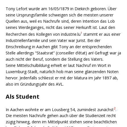
Tony Lefort wurde am 16/05/1879 in Diekirch geboren. Über
seine Ursprungsfamilie schweigen sich die meisten unserer
Quellen aus, weil es Nachrufe sind, deren Intention das Lob
seines Werdeganges, nicht das seiner Herkunft ist. Laut den
1
Recherchen des Kollegen von industrie.lu
stammt er aus einer
Industriellenfamilie und sein Vater war Jurist. Bei der
Einschreibung in Aachen gibt Tony an der entsprechenden
Stelle allerdings “Staatsrat” (conseiller d’état) an! Gefragt war ja
auch nicht der Beruf, sondern die Stellung des Vaters.
Seine Mittelschulbildung erhielt er laut Nachruf im Wort in
Luxemburg-Stadt, natürlich hob man seine glänzenden Noten
hervor. Jedenfalls schliesst er mit der Matura im Jahr 1897 ab,
also im Gründungsjahr des AVL.
Als Student
2
In Aachen wohnte er am Lousberg 54, zumindest zunächst
.
Die meisten Nachrufe gehen auch über die Studienzeit recht
zügig hinweg, denn im Mittelpunkt stehen seine beachtlichen