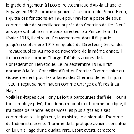
le grade d’ingénieur à l’Ecole Polytechnique d’Aix-la Chapelle.
Engagé en 1902 comme ingénieur à la société du Prince Henri,
il quitta ces fonctions en 1904 pour revêtir le poste de sous-
commissaire de surveillance auprès des Chemins de fer. Neuf
ans après, il fut nommé sous-directeur au Prince Henri. En
février 1916, il entra au Gouvernement dont il fit partie
jusqu’en septembre 1918 en qualité de Directeur général des
Travaux publics. Au mois de novembre de la même année, il
fut accrédité comme Chargé d’affaires auprès de la
Confédération Helvétique. Le 28 septembre 1918, il fut
nommé à la fois Conseiller d’Etat et Premier Commissaire du
Gouvernement pour les affaires des Chemins de fer. En juin
1920, il reçut sa nomination comme Chargé d’affaires à La
Haye.
Voilà les étapes que Tony Lefort a parcourues d’affilée. Tour à
tour employé privé, fonctionnaire public et homme politique, il
n’a cessé de rendre les services les plus signalés â ses
commettants. L’ingénieur, le ministre, le diplomate, l’homme
de l’administration et l’homme de la pratique avaient constitué
en lui un alliage d’une qualité rare. Esprit averti, caractère