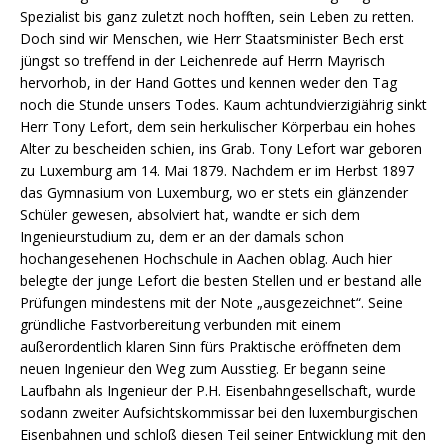
Spezialist bis ganz zuletzt noch hofften, sein Leben zu retten.
Doch sind wir Menschen, wie Herr Staatsminister Bech erst
jüngst so treffend in der Leichenrede auf Herrn Mayrisch
hervorhob, in der Hand Gottes und kennen weder den Tag
noch die Stunde unsers Todes. Kaum achtundvierzigiährig sinkt
Herr Tony Lefort, dem sein herkulischer Körperbau ein hohes
Alter zu bescheiden schien, ins Grab. Tony Lefort war geboren
zu Luxemburg am 14. Mai 1879. Nachdem er im Herbst 1897
das Gymnasium von Luxemburg, wo er stets ein glänzender
Schüler gewesen, absolviert hat, wandte er sich dem
Ingenieurstudium zu, dem er an der damals schon
hochangesehenen Hochschule in Aachen oblag. Auch hier
belegte der junge Lefort die besten Stellen und er bestand alle
Prüfungen mindestens mit der Note „ausgezeichnet“. Seine
gründliche Fastvorbereitung verbunden mit einem
außerordentlich klaren Sinn fürs Praktische eröffneten dem
neuen Ingenieur den Weg zum Ausstieg. Er begann seine
Laufbahn als Ingenieur der P.H. Eisenbahngesellschaft, wurde
sodann zweiter Aufsichtskommissar bei den luxemburgischen
Eisenbahnen und schloß diesen Teil seiner Entwicklung mit den