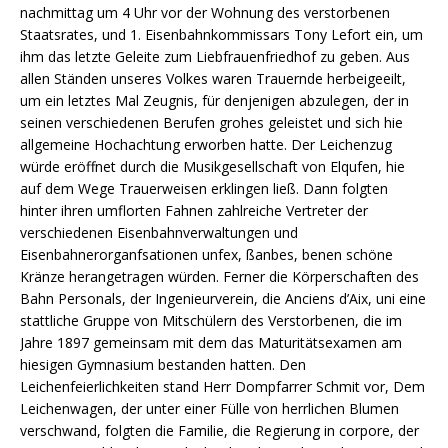
nachmittag um 4 Uhr vor der Wohnung des verstorbenen
Staatsrates, und 1. Eisenbahnkommissars Tony Lefort ein, um
ihm das letzte Geleite zum Liebfrauenfriedhof zu geben. Aus
allen Ständen unseres Volkes waren Trauernde herbeigeeilt,
um ein letztes Mal Zeugnis, für denjenigen abzulegen, der in
seinen verschiedenen Berufen grohes geleistet und sich hie
allgemeine Hochachtung erworben hatte. Der Leichenzug
würde eröffnet durch die Musikgesellschaft von Elqufen, hie
auf dem Wege Trauerweisen erklingen ließ. Dann folgten
hinter ihren umflorten Fahnen zahlreiche Vertreter der
verschiedenen Eisenbahnverwaltungen und
Eisenbahnerorganfsationen unfex, ßanbes, benen schöne
Kränze herangetragen würden. Ferner die Körperschaften des
Bahn Personals, der Ingenieurverein, die Anciens d’Aix, uni eine
stattliche Gruppe von Mitschülern des Verstorbenen, die im
Jahre 1897 gemeinsam mit dem das Maturitätsexamen am
hiesigen Gymnasium bestanden hatten. Den
Leichenfeierlichkeiten stand Herr Dompfarrer Schmit vor, Dem
Leichenwagen, der unter einer Fülle von herrlichen Blumen
verschwand, folgten die Familie, die Regierung in corpore, der