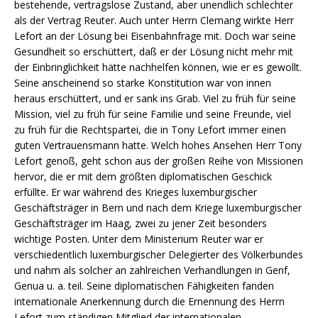
bestehende, vertragslose Zustand, aber unendlich schlechter
als der Vertrag Reuter. Auch unter Herrn Clemang wirkte Herr
Lefort an der Lösung bei Eisenbahnfrage mit. Doch war seine
Gesundheit so erschüttert, daß er der Lösung nicht mehr mit
der Einbringlichkeit hätte nachhelfen können, wie er es gewollt.
Seine anscheinend so starke Konstitution war von innen
heraus erschüttert, und er sank ins Grab. Viel zu früh für seine
Mission, viel zu früh für seine Familie und seine Freunde, viel
zu früh für die Rechtspartei, die in Tony Lefort immer einen
guten Vertrauensmann hatte. Welch hohes Ansehen Herr Tony
Lefort genoß, geht schon aus der großen Reihe von Missionen
hervor, die er mit dem größten diplomatischen Geschick
erfüllte. Er war während des Krieges luxemburgischer
Geschäftsträger in Bern und nach dem Kriege luxemburgischer
Geschäftsträger im Haag, zwei zu jener Zeit besonders
wichtige Posten. Unter dem Ministerium Reuter war er
verschiedentlich luxemburgischer Delegierter des Völkerbundes
und nahm als solcher an zahlreichen Verhandlungen in Genf,
Genua u. a. teil. Seine diplomatischen Fähigkeiten fanden
internationale Anerkennung durch die Ernennung des Herrn
Lefort zum ständigen Mitglied der internationalen