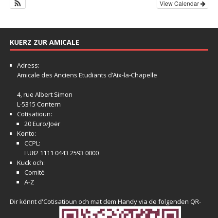
View Calendar
KUERZ ZUR AMICALE
Adress:
Amicale
des Anciens Etudiants d’Aix-la-Chapelle
4, rue Albert Simon
L-5315 Contern
Cotisatioun:
20 Euro/Joër
Konto:
CCPL:
LU82 1111 0443 2593 0000
Kuck och:
Comité
A-Z
Dir könnt d'Cotisatioun och mat dem Handy via de folgenden QR-