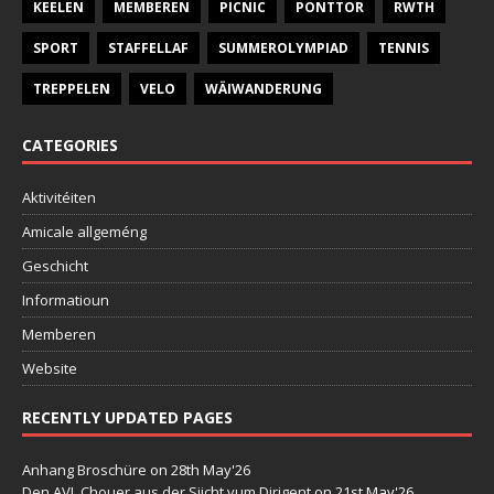
KEELEN
MEMBEREN
PICNIC
PONTTOR
RWTH
SPORT
STAFFELLAF
SUMMEROLYMPIAD
TENNIS
TREPPELEN
VELO
WÄIWANDERUNG
CATEGORIES
Aktivitéiten
Amicale allgeméng
Geschicht
Informatioun
Memberen
Website
RECENTLY UPDATED PAGES
Anhang Broschüre
on 28th May'26
Den AVL Chouer aus der Siicht vum Dirigent
on 21st May'26