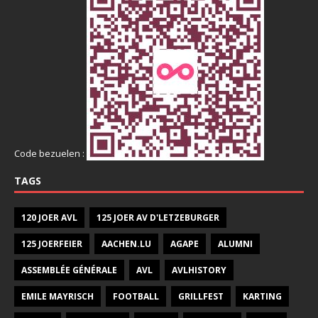
Code bezuelen :
TAGS
120 JOER AVL
125 JOER AV D'LETZEBURGER
125 JOERFEIER
AACHEN.LU
AGAPE
ALUMNI
ASSEMBLÉE GÉNÉRALE
AVL
AVLHISTORY
EMILE MAYRISCH
FOOTBALL
GRILLFEST
KARTING