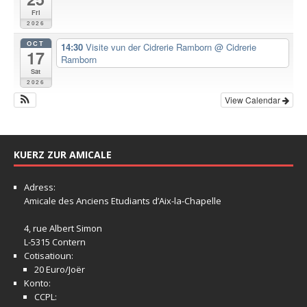
Fri
2026
OCT
14:30
Visite vun der Cidrerie Ramborn
@ Cidrerie
17
Ramborn
Sat
2026
View Calendar
KUERZ ZUR AMICALE
Adress:
Amicale
des Anciens Etudiants d’Aix-la-Chapelle
4, rue Albert Simon
L-5315 Contern
Cotisatioun:
20 Euro/Joër
Konto:
CCPL: