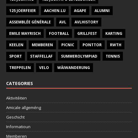
125 JOERFEIER
AACHEN.LU
AGAPE
ALUMNI
ASSEMBLÉE GÉNÉRALE
AVL
AVLHISTORY
EMILE MAYRISCH
FOOTBALL
GRILLFEST
KARTING
KEELEN
MEMBEREN
PICNIC
PONTTOR
RWTH
SPORT
STAFFELLAF
SUMMEROLYMPIAD
TENNIS
TREPPELEN
VELO
WÄIWANDERUNG
CATEGORIES
Aktivitéiten
Amicale allgeméng
Geschicht
Informatioun
Memberen