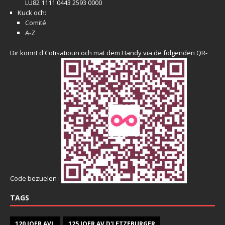
LU82 1111 0443 2593 0000
Kuck och:
Comité
A-Z
Dir könnt d'Cotisatioun och mat dem Handy via de folgenden QR-
Code bezuelen :
TAGS
120 JOER AVL
125 JOER AV D'LETZEBURGER