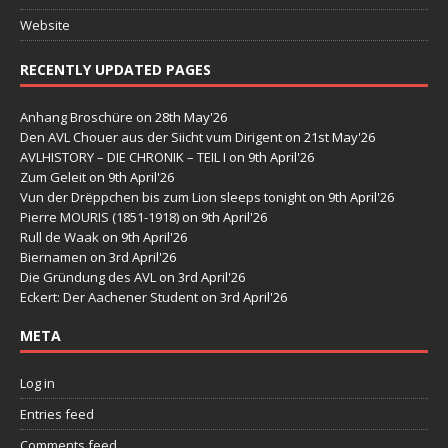
Website
RECENTLY UPDATED PAGES
Anhang Broschüre
on 28th May'26
Den AVL Chouer aus der Siicht vum Dirigent
on 21st May'26
AVLHISTORY – DIE CHRONIK – TEIL I
on 9th April'26
Zum Geleit
on 9th April'26
Vun der Drëppchen bis zum Lion sleeps tonight
on 9th April'26
Pierre MOURIS (1851-1918)
on 9th April'26
Rull de Waak
on 9th April'26
Biernamen
on 3rd April'26
Die Gründung des AVL
on 3rd April'26
Eckert: Der Aachener Student
on 3rd April'26
META
Log in
Entries feed
Comments feed