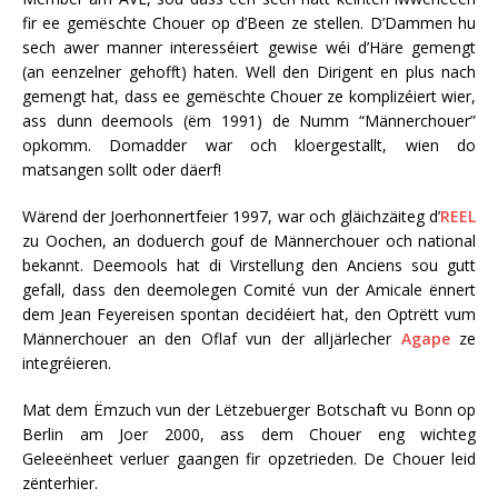
fir ee gemëschte Chouer op d’Been ze stellen. D’Dammen hu
sech awer manner interesséiert gewise wéi d’Häre gemengt
(an eenzelner gehofft) haten. Well den Dirigent en plus nach
gemengt hat, dass ee gemëschte Chouer ze komplizéiert wier,
ass dunn deemools (ëm 1991) de Numm “Männerchouer”
opkomm. Domadder war och kloergestallt, wien do
matsangen sollt oder däerf!
Wärend der Joerhonnertfeier 1997, war och gläichzäiteg d’
REEL
zu Oochen, an doduerch gouf de Männerchouer och national
bekannt. Deemools hat di Virstellung den Anciens sou gutt
gefall, dass den deemolegen Comité vun der Amicale ënnert
dem Jean Feyereisen spontan decidéiert hat, den Optrëtt vum
Männerchouer an den Oflaf vun der alljärlecher
Agape
ze
integréieren.
Mat dem Ëmzuch vun der Lëtzebuerger Botschaft vu Bonn op
Berlin am Joer 2000, ass dem Chouer eng wichteg
Geleeënheet verluer gaangen fir opzetrieden. De Chouer leid
zënterhier.