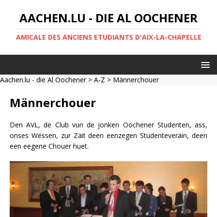
AACHEN.LU - DIE AL OOCHENER
AMICALE DES ANCIENS ETUDIANTS D'AIX-LA-CHAPELLE
Aachen.lu - die Al Oochener
>
A-Z
> Männerchouer
Männerchouer
Den AVL, de Club vun de jonken Oochener Studenten, ass,
onses Wëssen, zur Zäit deen eenzegen Studenteveräin, deen
een eegene Chouer huet.