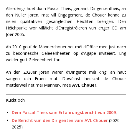
Allerdéngs huet dunn Pascal Theis, genannt Dirigententheis, an
den Nuller Joren, mat vill Engagement, de Chouer kënne zu
neien qualitativen gesanglechen Héichten bréngen. Den
Héichpunkt wor villäicht d’Enregistréieren vun enger CD am
Joer 2005.
Ab 2010 gouf de Männerchouer net méi d’Office mee just nach
zu besonnesche Geleeënheeten op d’Agape invitéiert. Eng
weider gutt Geleeënheet fort.
An den 2020er Joren waren d’Dirigente méi king, an haut
sangen och Fraen mat. Dowéinst heescht de Chouer
mëttlerweil net méi Männer-, mee
AVL Chouer
.
Kuckt och:
Dem Pascal Theis säin Erfahrungsbericht vun 2009
;
De Bericht vun den Dirigenten vum AVL Chouer
(2020-
2025);