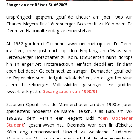
Sänger an der Réiser Stuff 2005
Ursprénglech gegrënnt gouf de Chouer am Joer 1963 vun
Charles Meyers fir d’Lëtzebuerger Botschaft zu Köln beim Te
Deum zu Nationalfeierdag ze ënnerstëtzen.
Ab 1982 goufen di Oochener awer net méi op den Te Deum
invitéiert, mee just nach op den Empfang an d’Haus vum
Lëtzebuerger Botschafter zu Köln. D’Studenten hunn dorops
hin an enger Art Trotzreaktioun, einfach decidéiert, fir dann
eben bei deeër Geleeënheet ze sangen. Domadder gouf och
de Repertoire vum Liddgutt säkulariséiert, an et goufen virun
allem Lëtzebuerger Vollekslidder gesongen. Ee gudden
Iwwerbléck gëtt d’
Gesangsbuch vun 1990/91
.
Staarken Opdriff krut de Männerchouer an den 1990er Joren
spéidestens nodeems de Marcel Belsch, alias Bab, am WS
1992/93 dem Veräin een eegent Lidd “
den Oochener
Student
” geschriwwen hat. Deemols wor och fir d’éischte
Kéier eng nennenswäert Unzuel vu weibleche Studenten
Member am AVL, sou dass een sech hätt kéinten iwwerleeën