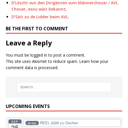
D’Lëscht vun den Dirigenten vum Männerchouer / AVL
Chouer, esou wäit bekannt
;
D’Säit zu de Lidder beim AVL
.
BE THE FIRST TO COMMENT
Leave a Reply
You must be
logged in
to post a comment.
This site uses Akismet to reduce spam.
Learn how your
comment data is processed.
UPCOMING EVENTS
SEP
REEL 2026 zu Oochen
all-day
25