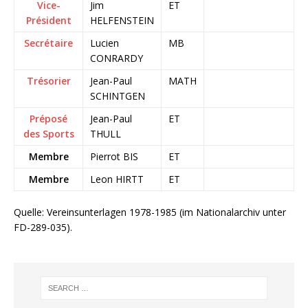
Vice-
Jim
ET
Président
HELFENSTEIN
Secrétaire
Lucien
MB
CONRARDY
Trésorier
Jean-Paul
MATH
SCHINTGEN
Préposé
Jean-Paul
ET
des Sports
THULL
Membre
Pierrot BIS
ET
Membre
Leon HIRTT
ET
Quelle: Vereinsunterlagen 1978-1985 (im Nationalarchiv unter
FD-289-035).