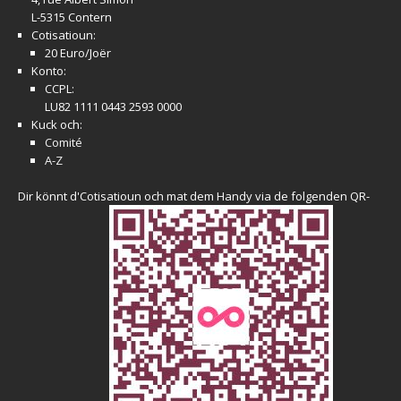
L-5315 Contern
Cotisatioun:
20 Euro/Joër
Konto:
CCPL:
LU82 1111 0443 2593 0000
Kuck och:
Comité
A-Z
Dir könnt d'Cotisatioun och mat dem Handy via de folgenden QR-