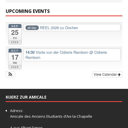
UPCOMING EVENTS
SEP
REEL 2026 zu Oochen
all-day
25
Fri
2026
OCT
14:30
Visite vun der Cidrerie Ramborn
@ Cidrerie
17
Ramborn
Sat
2026
View Calendar
KUERZ ZUR AMICALE
Adress:
Amicale
des Anciens Etudiants d’Aix-la-Chapelle
4, rue Albert Simon