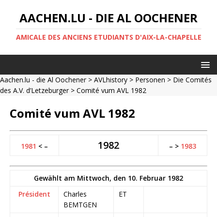
AACHEN.LU - DIE AL OOCHENER
AMICALE DES ANCIENS ETUDIANTS D'AIX-LA-CHAPELLE
Aachen.lu - die Al Oochener
>
AVLhistory
>
Personen
>
Die Comités
des A.V. d’Letzeburger
> Comité vum AVL 1982
Comité vum AVL 1982
1982
1981
< –
– >
1983
Gewählt am Mittwoch, den 10. Februar 1982
Président
Charles
ET
BEMTGEN