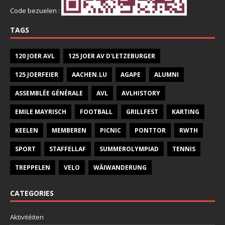
Code bezuelen :
TAGS
120 JOER AVL
125 JOER AV D'LETZEBURGER
125 JOERFEIER
AACHEN.LU
AGAPE
ALUMNI
ASSEMBLÉE GÉNÉRALE
AVL
AVLHISTORY
EMILE MAYRISCH
FOOTBALL
GRILLFEST
KARTING
KEELEN
MEMBEREN
PICNIC
PONTTOR
RWTH
SPORT
STAFFELLAF
SUMMEROLYMPIAD
TENNIS
TREPPELEN
VELO
WÄIWANDERUNG
CATEGORIES
Aktivitéiten