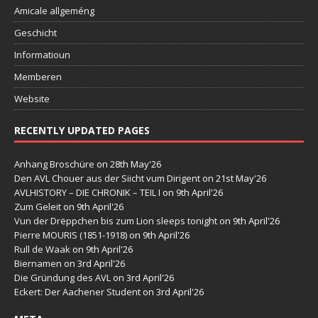
Amicale allgeméng
Geschicht
Informatioun
Memberen
Website
RECENTLY UPDATED PAGES
Anhang Broschüre
on 28th May'26
Den AVL Chouer aus der Siicht vum Dirigent
on 21st May'26
AVLHISTORY – DIE CHRONIK – TEIL I
on 9th April'26
Zum Geleit
on 9th April'26
Vun der Drëppchen bis zum Lion sleeps tonight
on 9th April'26
Pierre MOURIS (1851-1918)
on 9th April'26
Rull de Waak
on 9th April'26
Biernamen
on 3rd April'26
Die Gründung des AVL
on 3rd April'26
Eckert: Der Aachener Student
on 3rd April'26