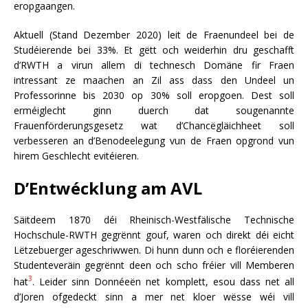
eropgaangen.
Aktuell (Stand Dezember 2020) leit de Fraenundeel bei de
Studéierende bei 33%. Et gëtt och weiderhin dru geschafft
d’RWTH a virun allem di technesch Domäne fir Fraen
intressant ze maachen an Zil ass dass den Undeel un
Professorinne bis 2030 op 30% soll eropgoen. Dest soll
erméiglecht ginn duerch dat sougenannte
Frauenförderungsgesetz wat d’Chancëgläichheet soll
verbesseren an d’Benodeelegung vun de Fraen opgrond vun
hirem Geschlecht evitéieren.
D’Entwécklung am AVL
Säitdeem 1870 déi Rheinisch-Westfälische Technische
Hochschule-RWTH gegrënnt gouf, waren och direkt déi eicht
Lëtzebuerger ageschriwwen. Di hunn dunn och e floréierenden
Studenteveräin gegrënnt deen och scho fréier vill Memberen
3
hat
. Leider sinn Donnéeën net komplett, esou dass net all
d’Joren ofgedeckt sinn a mer net kloer wësse wéi vill