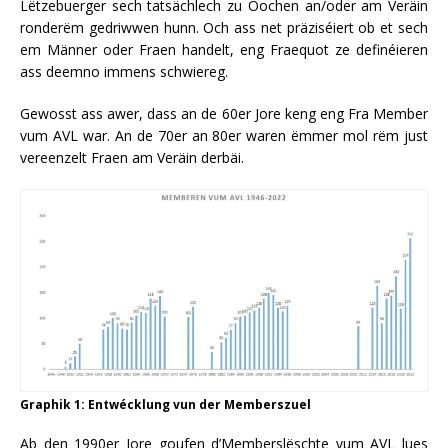
Lëtzebuerger sech tatsächlech zu Oochen an/oder am Veräin
ronderëm gedriwwen hunn. Och ass net präziséiert ob et sech
em Männer oder Fraen handelt, eng Fraequot ze definéieren
ass deemno immens schwiereg.
Gewosst ass awer, dass an de 60er Jore keng eng Fra Member
vum AVL war. An de 70er an 80er waren ëmmer mol rëm just
vereenzelt Fraen am Veräin derbäi.
Graphik 1: Entwécklung vun der Memberszuel
Ab den 1990er Jore goufen d’Memberslëschte vum AVL lues