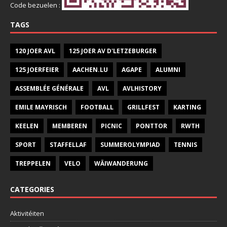
Code bezuelen :
TAGS
120 JOER AVL
125 JOER AV D'LETZEBURGER
125 JOERFEIER
AACHEN.LU
AGAPE
ALUMNI
ASSEMBLÉE GÉNÉRALE
AVL
AVLHISTORY
EMILE MAYRISCH
FOOTBALL
GRILLFEST
KARTING
KEELEN
MEMBEREN
PICNIC
PONTTOR
RWTH
SPORT
STAFFELLAF
SUMMEROLYMPIAD
TENNIS
TREPPELEN
VELO
WÄIWANDERUNG
CATEGORIES
Aktivitéiten