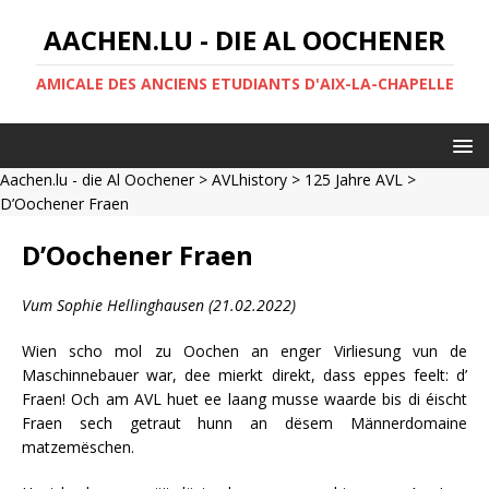
AACHEN.LU - DIE AL OOCHENER
AMICALE DES ANCIENS ETUDIANTS D'AIX-LA-CHAPELLE
Aachen.lu - die Al Oochener
>
AVLhistory
>
125 Jahre AVL
>
D’Oochener Fraen
D’Oochener Fraen
Vum Sophie Hellinghausen (21.02.2022)
Wien scho mol zu Oochen an enger Virliesung vun de
Maschinnebauer war, dee mierkt direkt, dass eppes feelt: d’
Fraen! Och am AVL huet ee laang musse waarde bis di éischt
Fraen sech getraut hunn an dësem Männerdomaine
matzemëschen.