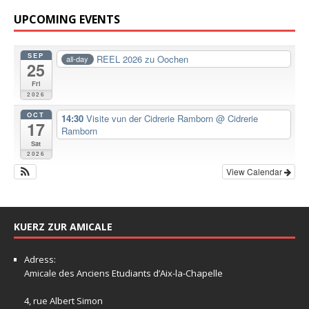
UPCOMING EVENTS
SEP
REEL 2026 zu Oochen
all-day
25
Fri
2026
OCT
14:30
Visite vun der Cidrerie Ramborn
@ Cidrerie
17
Ramborn
Sat
2026
View Calendar
KUERZ ZUR AMICALE
Adress:
Amicale
des Anciens Etudiants d’Aix-la-Chapelle
4, rue Albert Simon