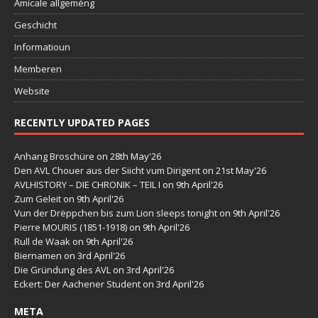
Amicale allgeméng
Geschicht
Informatioun
Memberen
Website
RECENTLY UPDATED PAGES
Anhang Broschüre
on 28th May'26
Den AVL Chouer aus der Siicht vum Dirigent
on 21st May'26
AVLHISTORY – DIE CHRONIK – TEIL I
on 9th April'26
Zum Geleit
on 9th April'26
Vun der Drëppchen bis zum Lion sleeps tonight
on 9th April'26
Pierre MOURIS (1851-1918)
on 9th April'26
Rull de Waak
on 9th April'26
Biernamen
on 3rd April'26
Die Gründung des AVL
on 3rd April'26
Eckert: Der Aachener Student
on 3rd April'26
META