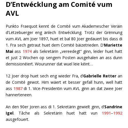
D’Entwécklung am Comité vum
AVL
Punkto Fraequot kennt de Comité vum Akademescher Veräin
d’Lëtzebuerger eng änlech Entwécklung. Trotz der Grënnung
vum AVL am Joer 1897, huet et bal 80 Joer gedauert bis dass di
1. Fra sech getraut huet dem Comité bäizetrieden. D’
Mariette
Mai
ass
1974
als Sekretärin „vereedegt“ ginn, leider huet hatt
et just 2 Wochen op sengem Posten ausgehalen an ass dunn
demissionéiert. Wourunner dat wuel leie kéint…
12 Joer drop huet sech eng wieder Fra, d’
Gabrielle Retter
an
de Comité gewot. Him wäert et besser gefall hunn, well hatt
ass
1987
di 1. Vice-Presidentin vum AVL ginn an dat zwee Joer
hannerteneen.
An den 90er Joren ass di 1. Sekretärin gewielt ginn, d’
Sandrine
Igel
. Tâche als Sekretärin huet hatt vun
1991
–
1992
ausgefouert.