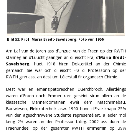
Bild 53: Prof. Maria Bredt-Savelsberg. Foto vun 1956
Am Laf vun de Joren ass d’Unzuel vun de Fraen op der RWTH
stänneg an d’Luucht gaangen an di éischt Fra, d’
Maria Bredt-
Savelsberg
, huet 1918 hiren Doktertitel an der Chimie
gemaach. Sie war och di éischt Fra di Professorin op der
RWTH ginn ass, an dëst um Léierstull fir organesch Chimie.
Dest war en emanzipatoreschen Duerchbroch. Allerdéngs
waren d’Fraen nach ëmmer rare geséint virun allem an de
klassesche Männerdomainen ewéi dem Maschinnebau,
Bauwiesen, Elektrotechnik asw. 1990 hunn d’Frae knapp 25%
vun den ageschriwwene Studente representéiert, a leider mol
keng 2% waren an der Professur täteg. 2002 ass dunn de
Fraenundeel op der gesamter RWTH ëmmerhin op 39%