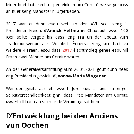
leider huet hatt sech ni perséinlech am Comité weise gelooss
an huet seng Mandater ni ugetrueden.
2017 war et dunn esou weit an den AVL sollt seng 1.
Presidentin kréien: d’
Annick Hoffmann
! Chapeau! Iwwer 100
Joer sollte vergoe bis dass eng Fra un der Spëtzt vum
Traditiounsveräin ass. Weiblech Ënnerstëtzung krut hatt vu
weidere 4 Fraen, esou dass
2017
éischtmoleg genee esou vill
Fraen ewéi Männer am Comité waren.
An der Generalversammlung vum 20.01.2021 gouf dunn nees
eng Presidentin gewielt: d’
Jeanne-Marie Wagener
.
Wéi der gesitt ass et iwwert Jore lues a lues zu enger
Selbstverständlechkeet ginn, dass Frae Mandater am Comité
iwwerholl hunn an sech fir de Veräin agesat hunn.
D’Entwécklung bei den Anciens
vun Oochen