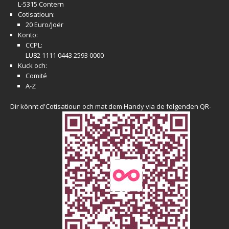
L-5315 Contern
Cotisatioun:
20 Euro/Joër
Konto:
CCPL:
LU82 1111 0443 2593 0000
Kuck och:
Comité
A-Z
Dir könnt d'Cotisatioun och mat dem Handy via de folgenden QR-