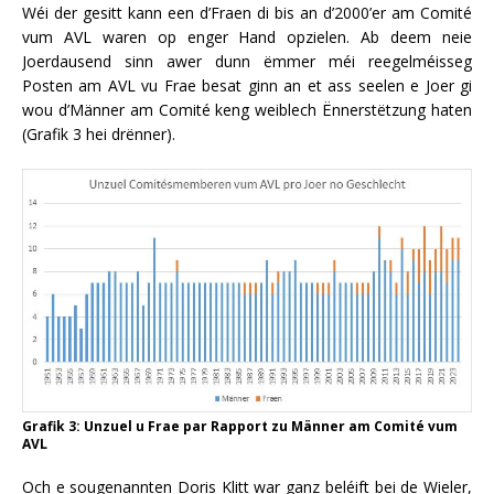
Wéi der gesitt kann een d’Fraen di bis an d’2000’er am Comité
vum AVL waren op enger Hand opzielen. Ab deem neie
Joerdausend sinn awer dunn ëmmer méi reegelméisseg
Posten am AVL vu Frae besat ginn an et ass seelen e Joer gi
wou d’Männer am Comité keng weiblech Ënnerstëtzung haten
(Grafik 3 hei drënner).
Grafik 3: Unzuel u Frae par Rapport zu Männer am Comité vum
AVL
Och e sougenannten Doris Klitt war ganz beléift bei de Wieler,