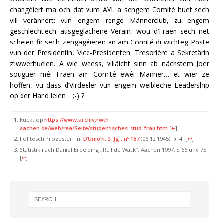
changéiert ma och dat vum AVL a sengem Comité huet sech
vill verännert: vun engem renge Männerclub, zu engem
geschlechtlech ausgeglachene Veräin, wou d’Fraen sech net
scheien fir sech z’engagéieren an am Comité di wichteg Poste
vun der Presidentin, Vice-Presidenten, Tresorière a Sekretärin
z’iwwerhuelen. A wie weess, villäicht sinn ab nächstem Joer
souguer méi Fraen am Comité ewéi Männer… et wier ze
hoffen, vu dass d’Virdeeler vun engem weibleche Leadership
op der Hand leien… ;-) ?
Kuckt op
https://www.archiv.rwth-
aachen.de/web/rea/Seite/studentisches_stud_frau.htm
[
↩
]
Politesch Prozesser. In:
D’Unio’n, 2. Jg., nº 187
(06.12.1945), p. 4.
[
↩
]
Statistik nach Daniel Erpelding „Rull de Wack“, Aachen 1997. S 66 und 75
[
↩
]