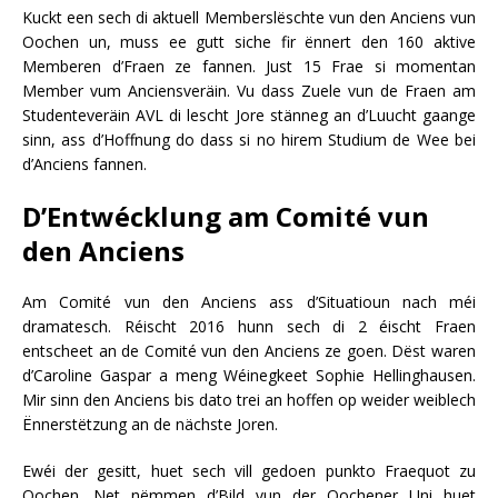
Kuckt een sech di aktuell Memberslëschte vun den Anciens vun
Oochen un, muss ee gutt siche fir ënnert den 160 aktive
Memberen d’Fraen ze fannen. Just 15 Frae si momentan
Member vum Anciensveräin. Vu dass Zuele vun de Fraen am
Studenteveräin AVL di lescht Jore stänneg an d’Luucht gaange
sinn, ass d’Hoffnung do dass si no hirem Studium de Wee bei
d’Anciens fannen.
D’Entwécklung am Comité vun
den Anciens
Am Comité vun den Anciens ass d’Situatioun nach méi
dramatesch. Réischt 2016 hunn sech di 2 éischt Fraen
entscheet an de Comité vun den Anciens ze goen. Dëst waren
d’Caroline Gaspar a meng Wéinegkeet Sophie Hellinghausen.
Mir sinn den Anciens bis dato trei an hoffen op weider weiblech
Ënnerstëtzung an de nächste Joren.
Ewéi der gesitt, huet sech vill gedoen punkto Fraequot zu
Oochen. Net nëmmen d’Bild vun der Oochener Uni huet