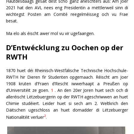
Hautdesdaags gesäit dëst scho ganz aneschters aus: Am Joer
2021 hat den AVL nees eng Presidentin a mëttlerweil sinn di
wichtegst Posten am Comité reegelméisseg och vu Frae
besat.
Ma elo als éischt awer mol vu vir ugefaangen.
D’Entwécklung zu Oochen op der
RWTH
1870 huet déi Rheinisch-Westfälische Technische Hochschule-
RWTH hir Dieren fir Studenten opgemaach. Réischt am Joer
1908 kruten d’Fraen d’Rescht iwwerhaapt a Preußen op
d’Universitéit ze goen.
1
. An den 20er Joren huet sech och di
alleréischt Lëtzebuergerin op der RWTH ageschriwwen an huet
Chimie studéiert. Leider huet si sech am 2. Weltkrich den
Däitschen ugeschloss an huet domadder di Lëtzebuerger
2
Nationalitéit verluer
.