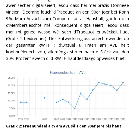
awer sécher digitaliséiert, esou dass hei méi präzis Donnéeë
virleien. Deemno louch d’Fraequot an den 90er Joer bei Ronn
9%. Mam Anzuch vum Computer an all Haushalt, goufen och
d’Memberslëschte méi konsequent digitaliséiert, esou dass
mer mi genee wësse wéi sech d’Fraequot entwéckelt huet
(Grafik 2 heidrënner). Des Entwécklung ass änlech ewéi déi op
der gesamter RWTH : d’Unzuel u Fraen am AVL hellt
kontinuéierlech zou, allerdéngs si mer nach e Stéck vun den
30% Prozent ewech di d RWTH hautdesdaags opweises huet.
Grafik 2: Fraenundeel a % am AVL säit den 90er Jore bis haut