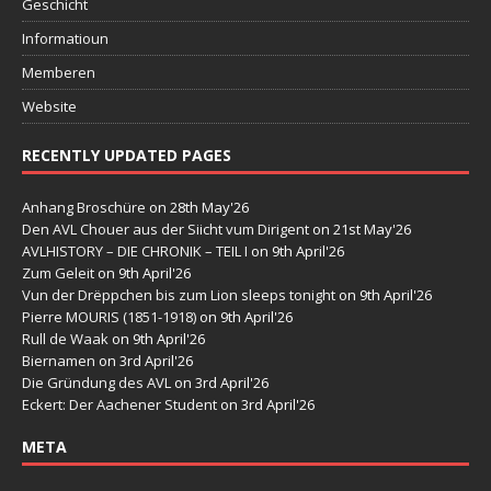
Geschicht
Informatioun
Memberen
Website
RECENTLY UPDATED PAGES
Anhang Broschüre
on 28th May'26
Den AVL Chouer aus der Siicht vum Dirigent
on 21st May'26
AVLHISTORY – DIE CHRONIK – TEIL I
on 9th April'26
Zum Geleit
on 9th April'26
Vun der Drëppchen bis zum Lion sleeps tonight
on 9th April'26
Pierre MOURIS (1851-1918)
on 9th April'26
Rull de Waak
on 9th April'26
Biernamen
on 3rd April'26
Die Gründung des AVL
on 3rd April'26
Eckert: Der Aachener Student
on 3rd April'26
META