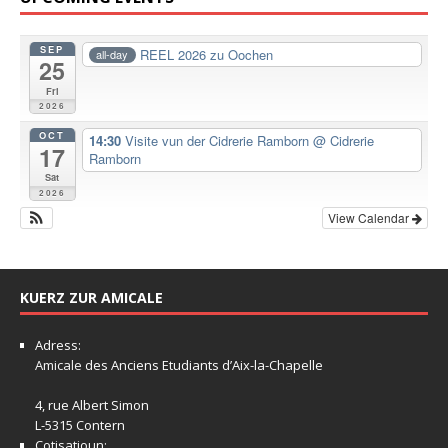
SEP
REEL 2026 zu Oochen
all-day
25
Fri
2026
OCT
14:30
Visite vun der Cidrerie Ramborn
@ Cidrerie
17
Ramborn
Sat
2026
View Calendar
KUERZ ZUR AMICALE
Adress:
Amicale
des Anciens Etudiants d’Aix-la-Chapelle
4, rue Albert Simon
L-5315 Contern
Cotisatioun: