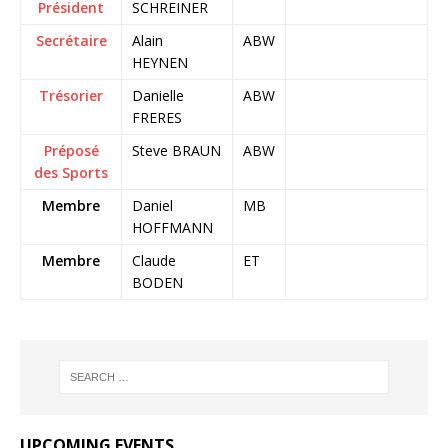
Président
SCHREINER
Secrétaire
Alain
ABW
HEYNEN
Trésorier
Danielle
ABW
FRERES
Préposé
Steve BRAUN
ABW
des Sports
Membre
Daniel
MB
HOFFMANN
Membre
Claude
ET
BODEN
UPCOMING EVENTS