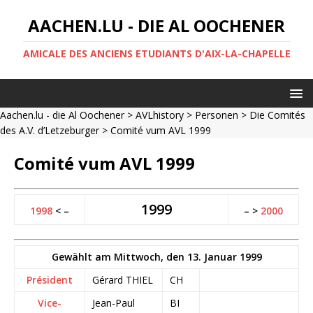
AACHEN.LU - DIE AL OOCHENER
AMICALE DES ANCIENS ETUDIANTS D'AIX-LA-CHAPELLE
Aachen.lu - die Al Oochener
>
AVLhistory
>
Personen
>
Die Comités
des A.V. d’Letzeburger
> Comité vum AVL 1999
Comité vum AVL 1999
1999
1998
< –
– >
2000
Gewählt am Mittwoch, den 13. Januar 1999
Président
Gérard THIEL
CH
Vice-
Jean-Paul
BI