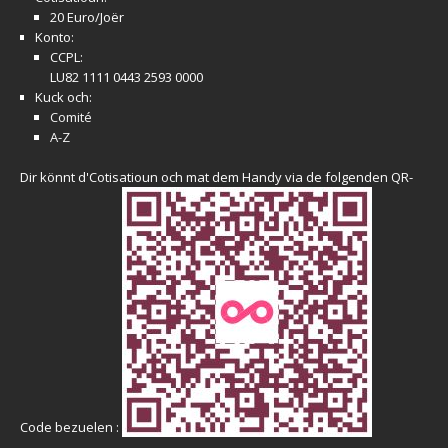
20 Euro/Joër
Konto:
CCPL:
LU82 1111 0443 2593 0000
Kuck och:
Comité
A-Z
Dir könnt d'Cotisatioun och mat dem Handy via de folgenden QR-
Code bezuelen :