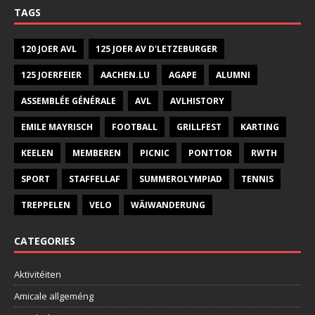
TAGS
120 JOER AVL
125 JOER AV D'LETZEBURGER
125 JOERFEIER
AACHEN.LU
AGAPE
ALUMNI
ASSEMBLÉE GÉNÉRALE
AVL
AVLHISTORY
EMILE MAYRISCH
FOOTBALL
GRILLFEST
KARTING
KEELEN
MEMBEREN
PICNIC
PONTTOR
RWTH
SPORT
STAFFELLAF
SUMMEROLYMPIAD
TENNIS
TREPPELEN
VELO
WÄIWANDERUNG
CATEGORIES
Aktivitéiten
Amicale allgeméng