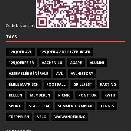
Code bezuelen :
TAGS
120 JOER AVL
125 JOER AV D'LETZEBURGER
125 JOERFEIER
AACHEN.LU
AGAPE
ALUMNI
ASSEMBLÉE GÉNÉRALE
AVL
AVLHISTORY
EMILE MAYRISCH
FOOTBALL
GRILLFEST
KARTING
KEELEN
MEMBEREN
PICNIC
PONTTOR
RWTH
SPORT
STAFFELLAF
SUMMEROLYMPIAD
TENNIS
TREPPELEN
VELO
WÄIWANDERUNG