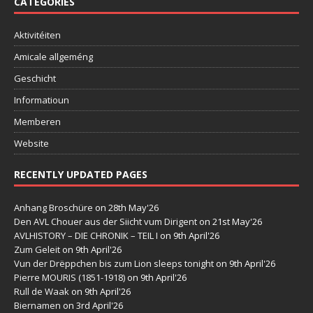
CATEGORIES
Aktivitéiten
Amicale allgeméng
Geschicht
Informatioun
Memberen
Website
RECENTLY UPDATED PAGES
Anhang Broschüre
on 28th May'26
Den AVL Chouer aus der Siicht vum Dirigent
on 21st May'26
AVLHISTORY – DIE CHRONIK – TEIL I
on 9th April'26
Zum Geleit
on 9th April'26
Vun der Drëppchen bis zum Lion sleeps tonight
on 9th April'26
Pierre MOURIS (1851-1918)
on 9th April'26
Rull de Waak
on 9th April'26
Biernamen
on 3rd April'26