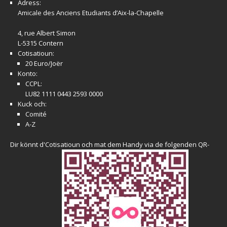
Adress:
Amicale
des Anciens Etudiants d’Aix-la-Chapelle
4, rue Albert Simon
L-5315 Contern
Cotisatioun:
20 Euro/Joër
Konto:
CCPL:
LU82 1111 0443 2593 0000
Kuck och:
Comité
A-Z
Dir könnt d'Cotisatioun och mat dem Handy via de folgenden QR-