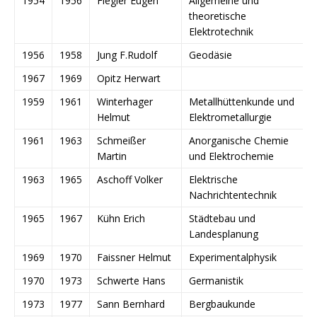
1954
1956
Flegler Eugen
Allgemeine und
theoretische
Elektrotechnik
1956
1958
Jung F.Rudolf
Geodäsie
1967
1969
Opitz Herwart
1959
1961
Winterhager
Metallhüttenkunde und
Helmut
Elektrometallurgie
1961
1963
Schmeißer
Anorganische Chemie
Martin
und Elektrochemie
1963
1965
Aschoff Volker
Elektrische
Nachrichtentechnik
1965
1967
Kühn Erich
Städtebau und
Landesplanung
1969
1970
Faissner Helmut
Experimentalphysik
1970
1973
Schwerte Hans
Germanistik
1973
1977
Sann Bernhard
Bergbaukunde