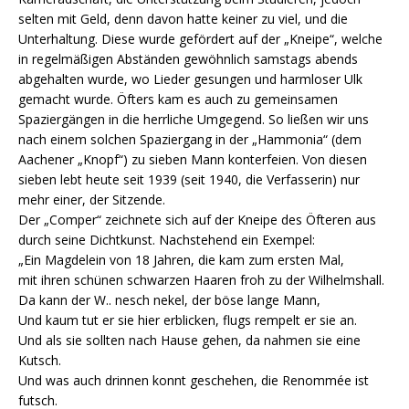
selten mit Geld, denn davon hatte keiner zu viel, und die
Unterhaltung. Diese wurde gefördert auf der „Kneipe“, welche
in regelmäßigen Abständen gewöhnlich samstags abends
abgehalten wurde, wo Lieder gesungen und harmloser Ulk
gemacht wurde. Öfters kam es auch zu gemeinsamen
Spaziergängen in die herrliche Umgegend. So ließen wir uns
nach einem solchen Spaziergang in der „Hammonia“ (dem
Aachener „Knopf“) zu sieben Mann konterfeien. Von diesen
sieben lebt heute seit 1939 (seit 1940, die Verfasserin) nur
mehr einer, der Sitzende.
Der „Comper“ zeichnete sich auf der Kneipe des Öfteren aus
durch seine Dichtkunst. Nachstehend ein Exempel:
„Ein Magdelein von 18 Jahren, die kam zum ersten Mal,
mit ihren schünen schwarzen Haaren froh zu der Wilhelmshall.
Da kann der W.. nesch nekel, der böse lange Mann,
Und kaum tut er sie hier erblicken, flugs rempelt er sie an.
Und als sie sollten nach Hause gehen, da nahmen sie eine
Kutsch.
Und was auch drinnen konnt geschehen, die Renommée ist
futsch.