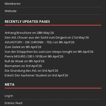
Memberen
Website
RECENTLY UPDATED PAGES
Anhang Broschüre
on 28th May'26
Den AVL Chouer aus der Siicht vum Dirigent
on 21st May'26
AVLHISTORY – DIE CHRONIK – TEIL I
on 9th April'26
Zum Geleit
on 9th April'26
Vun der Drëppchen bis zum Lion sleeps tonight
on 9th April'26
Pierre MOURIS (1851-1918)
on 9th April'26
Rull de Waak
on 9th April'26
Biernamen
on 3rd April'26
Die Gründung des AVL
on 3rd April'26
Eckert: Der Aachener Student
on 3rd April'26
META
Log in
Entries feed