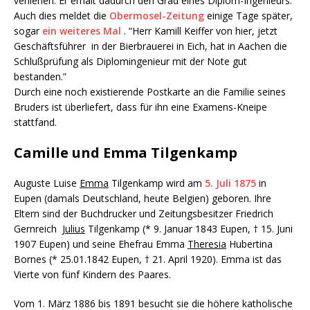
verliehen. Er erhält dadurch den Grad eines Diplom-Ingenieurs.
Auch dies meldet die
Obermosel-Zeitung
einige Tage später,
sogar
ein weiteres Mal
. “Herr Kamill Keiffer von hier, jetzt
Geschäftsführer in der Bierbrauerei in Eich, hat in Aachen die
Schlußprüfung als Diplomingenieur mit der Note gut
bestanden.”
Durch eine noch existierende Postkarte an die Familie seines
Bruders ist überliefert, dass für ihn eine Examens-Kneipe
stattfand.
Camille und Emma Tilgenkamp
Auguste Luise
Emma
Tilgenkamp wird am
5. Juli 1875
in
Eupen (damals Deutschland, heute Belgien) geboren. Ihre
Eltern sind der Buchdrucker und Zeitungsbesitzer Friedrich
Gernreich
Julius
Tilgenkamp (* 9. Januar 1843 Eupen, † 15. Juni
1907 Eupen) und seine Ehefrau Emma
Theresia
Hubertina
Bornes (* 25.01.1842 Eupen, † 21. April 1920). Emma ist das
Vierte von fünf Kindern des Paares.
Vom 1. März 1886 bis 1891 besucht sie die höhere katholische