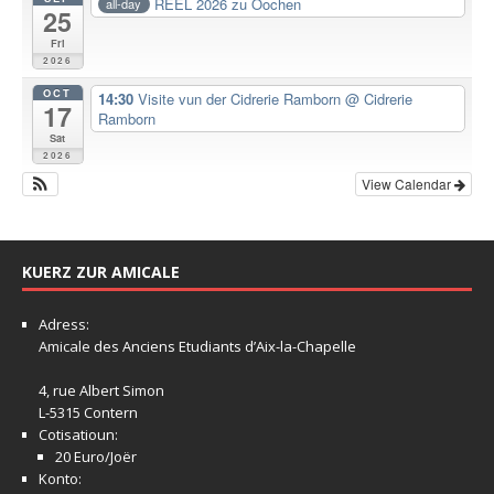
REEL 2026 zu Oochen
all-day
25
Fri
2026
OCT
14:30
Visite vun der Cidrerie Ramborn
@ Cidrerie
17
Ramborn
Sat
2026
View Calendar
KUERZ ZUR AMICALE
Adress:
Amicale
des Anciens Etudiants d’Aix-la-Chapelle
4, rue Albert Simon
L-5315 Contern
Cotisatioun:
20 Euro/Joër
Konto: