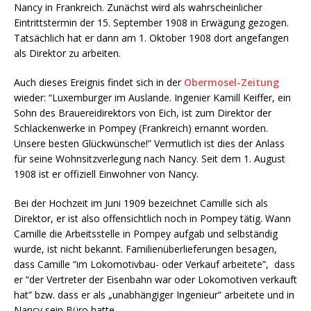
Nancy in Frankreich. Zunächst wird als wahrscheinlicher
Eintrittstermin der 15. September 1908 in Erwägung gezogen.
Tatsächlich hat er dann am 1. Oktober 1908 dort angefangen
als Direktor zu arbeiten.
Auch dieses Ereignis findet sich in der
Obermosel-Zeitung
wieder: “Luxemburger im Auslande. Ingenier Kamill Keiffer, ein
Sohn des Brauereidirektors von Eich, ist zum Direktor der
Schlackenwerke in Pompey (Frankreich) ernannt worden.
Unsere besten Glückwünsche!” Vermutlich ist dies der Anlass
für seine Wohnsitzverlegung nach Nancy. Seit dem 1. August
1908 ist er offiziell Einwohner von Nancy.
Bei der Hochzeit im Juni 1909 bezeichnet Camille sich als
Direktor, er ist also offensichtlich noch in Pompey tätig. Wann
Camille die Arbeitsstelle in Pompey aufgab und selbständig
wurde, ist nicht bekannt. Familienüberlieferungen besagen,
dass Camille “im Lokomotivbau- oder Verkauf arbeitete”, dass
er “der Vertreter der Eisenbahn war oder Lokomotiven verkauft
hat” bzw. dass er als „unabhängiger Ingenieur“ arbeitete und in
Nancy sein Büro hatte.