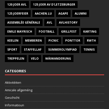
120 JOER AVL
125 JOER AV D'LETZEBURGER
125 JOERFEIER
AACHEN.LU
AGAPE
ALUMNI
ASSEMBLÉE GÉNÉRALE
AVL
AVLHISTORY
EMILE MAYRISCH
FOOTBALL
GRILLFEST
KARTING
KEELEN
MEMBEREN
PICNIC
PONTTOR
RWTH
SPORT
STAFFELLAF
SUMMEROLYMPIAD
TENNIS
TREPPELEN
VELO
WÄIWANDERUNG
CATEGORIES
Aktivitéiten
Amicale allgeméng
Geschicht
Informatioun