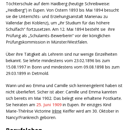
Töchterschule auf dem Haidberg (heutige Schreibweise:
„Heidberg“) in Eupen. Von Ostern 1893 bis Mai 1894 besucht
sie die Unterrichts- und Erziehungsanstalt Marienau zu
Vallendar (bei Koblenz), um „ihr Studium für das höhere
Schulfach“ fortzusetzen. Am 12. Mai 1894 besteht sie ihre
Prüfung als „Schulamts-Bewerberin“ vor der königlichen
Prüfungskommission in Münster/Westfalen.
Über ihre Tätigkeit als Lehrerin sind nur wenige Einzelheiten
bekannt. Sie lehrte mindestens vom 23.02.1896 bis zum
15.08.1997 in Bonn und mindestens vom 09.08.1898 bis zum
29.03.1899 in Detmold.
Wann und wo Emma und Camille sich kennengelernt haben ist
nicht überliefert. Sicher ist aber: Camille und Emma kannten
sich bereits im Mai 1902. Das belegt eine erhaltene Postkarte.
Sie heiraten am
25. Juni 1909
in Eupen. Ihr einziges Kind
Marie-Thérèse Victorine
Irène
Keiffer wird am 30. Oktober in
Nancy/Frankreich geboren.