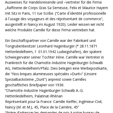
Ausweises für Handelsreisende und –vertreter für die Firma
„Raffinerie de Corps Gras Sa Semeuse, Felix et Maurice Hayem
mit Sitz in Paris, 11 rue Scribe. (“Carte d´identité professionelle
à l´usage des voyageurs et des réprésentant de commerce”,
ausgestellt in Nancy im August 1920). Leider wissen wir nicht
welche Produkte Camille für diese Firma vertrieben hat.
Ein Geschäftspartner von Camille war der Fabrikant und
Tongrubenbesitzer Leonhard Hagenburger (* 28.11.1871
Hettenleidelheim, † 01.01.1942 Ludwigshafen), der spätere
Schwiegervater seiner Tochter Irène. Camille war Vertreter in
Frankreich für die Chamotte-Industrie Hagenburger-Schwalb
AG, Hettenleidelheim/Pfalz. Dies belegen eine Werbepostkarte,
die “Nos briques alumineuses spéciales »Durit«” (Unsere
Spezialbacksteine „Durit“) anpreist sowie Camilles
geschäftliches Briefpapier von 1936:
“Chamotte-Industrie Hagenburger-Schwalb A.-G.
Hettenleidelheim, Palatinat-Rhénan
Représentant pour la France: Camille Keiffer, Ingénieur-Civil,
Nancy (M. et M.), 45, Place de la Carrière, 45”
“Prière d’adresser les demandes de prix à notre bureau de