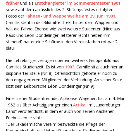
früher
und als
Erstchargierter im Sommersemester 1901
sowie auf dem anlässlich des 5. Stiftungsfestes erfolgten
Fotos der
Fahnen- und Wappenweihe am 29. Juni 1901.
Camille steht in der Bildmitte direkt hinter dem Wappen und
hält die Fahne. Ebenso wie zwei weitere Studenten (Nicolaus
Raus und Léon Dondelinger, letzterer rechts neben ihm
stehend) hat er eine Schärpe in den Vereinsfarben rot-weiß-
blau.
Die Lëtzeburger verfügen über ein weiteres Gruppenbild aus
Camilles Studienzeit: Es ist von
1903
. Camille sitzt auch hier an
disponierter Stelle (Nr. 8). Offensichtlich gehörte er noch zu
den engagierteren Mitgliedern der Verbindung. An seiner Seite
sitzt sein Leibbursche Léon Dondelinger (Nr. 9).
Einer seiner Studienfreunde, Alphonse Wagener, hat am 4. Mai
1962 als über Achtzigjähriger einen
Artikel
im „Luxemburger
Land“ veröffentlicht, in dem er auch von seinen Aachener
Erlebnissen erzählt:
“Der „akademische Verein“ bezweckte die Pflege der
Kameradschaft, die Unterstützung beim Studieren, jedoch