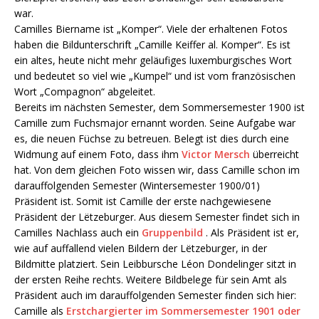
war.
Camilles Biername ist „Komper“. Viele der erhaltenen Fotos
haben die Bildunterschrift „Camille Keiffer al. Komper“. Es ist
ein altes, heute nicht mehr geläufiges luxemburgisches Wort
und bedeutet so viel wie „Kumpel“ und ist vom französischen
Wort „Compagnon“ abgeleitet.
Bereits im nächsten Semester, dem Sommersemester 1900 ist
Camille zum Fuchsmajor ernannt worden. Seine Aufgabe war
es, die neuen Füchse zu betreuen. Belegt ist dies durch eine
Widmung auf einem Foto, dass ihm
Victor Mersch
überreicht
hat. Von dem gleichen Foto wissen wir, dass Camille schon im
darauffolgenden Semester (Wintersemester 1900/01)
Präsident ist. Somit ist Camille der erste nachgewiesene
Präsident der Lëtzeburger. Aus diesem Semester findet sich in
Camilles Nachlass auch ein
Gruppenbild
. Als Präsident ist er,
wie auf auffallend vielen Bildern der Lëtzeburger, in der
Bildmitte platziert. Sein Leibbursche Léon Dondelinger sitzt in
der ersten Reihe rechts. Weitere Bildbelege für sein Amt als
Präsident auch im darauffolgenden Semester finden sich hier:
Camille als
Erstchargierter im Sommersemester 1901 oder