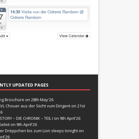
26
CT
14:30
Visite vun der Cidrerie Ramborn
@
7
Cidrerie Ramborn
t
26
Add
View Calendar
NTLY UPDATED PAGES
g Broschüre
on 28th May'26
VL Chouer aus der Siicht vum Dirigent
on 21st
26
STORY – DIE CHRONIK – TEIL I
on 9th April'26
eleit
on 9th April'26
er Drëppchen bis zum Lion sleeps tonight
on
ril'26