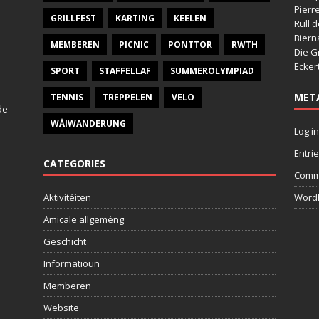
Pierr
GRILLFEST
KARTING
KEELEN
Rull 
Bier
MEMBEREN
PICNIC
PONTTOR
RWTH
Die G
Ecker
SPORT
STAFFELLAF
SUMMEROLYMPIAD
MET
TENNIS
TREPPELEN
VELO
de
WÄIWANDERUNG
Log in
Entri
CATEGORIES
Comm
Aktivitéiten
WordP
Amicale allgeméng
Geschicht
Informatioun
Memberen
Website