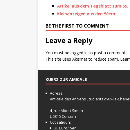
Artikel aus dem Tageblatt zum 55. 
Kleinanzeigen aus den 50ern
BE THE FIRST TO COMMENT
Leave a Reply
You must be
logged in
to post a comment.
This site uses Akismet to reduce spam.
Lear
KUERZ ZUR AMICALE
Adress:
Amicale
des Anciens Etudiants d’Aix-la-Chapel
4, rue Albert Simon
L-5315 Contern
Cotisatioun:
20 Euro/Joër