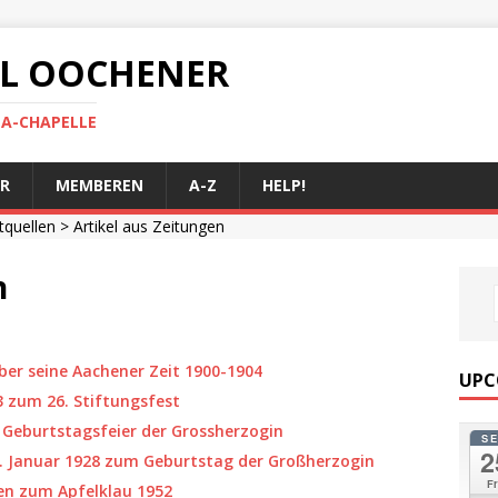
 AL OOCHENER
LA-CHAPELLE
R
MEMBEREN
A-Z
HELP!
ftquellen
> Artikel aus Zeitungen
n
er seine Aachener Zeit 1900-1904
UPC
3 zum 26. Stiftungsfest
: Geburtstagsfeier der Grossherzogin
S
2
 Januar 1928 zum Geburtstag der Großherzogin
Fr
en zum Apfelklau 1952