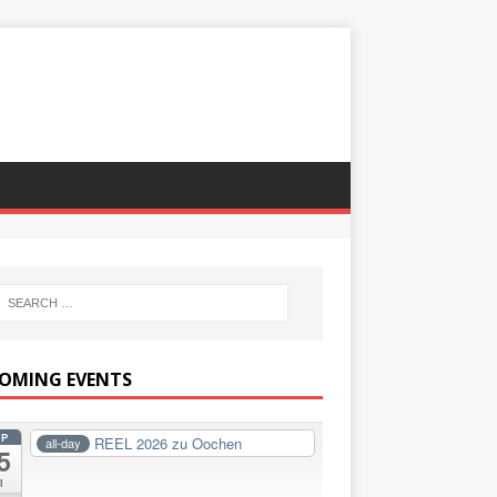
OMING EVENTS
EP
REEL 2026 zu Oochen
all-day
5
i