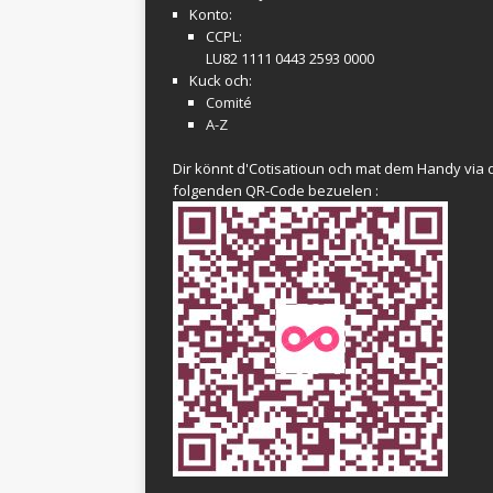
Konto:
CCPL:
LU82 1111 0443 2593 0000
Kuck och:
Comité
A-Z
Dir könnt d'Cotisatioun och mat dem Handy via 
folgenden QR-Code bezuelen :