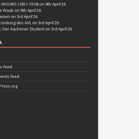
e MOURIS (1851-1918)
on 9th April'26
de Waak
on 9th April'26
namen
on 3rd April'26
ründung des AVL
on 3rd April'26
t: Der Aachener Student
on 3rd April'26
A
es feed
ents feed
ress.org