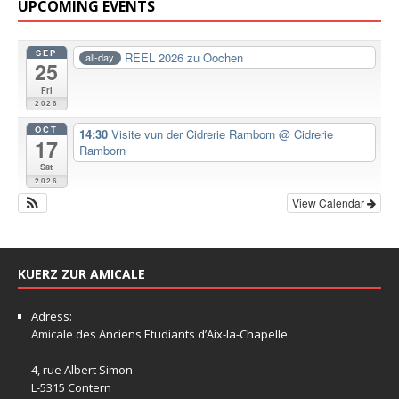
UPCOMING EVENTS
SEP
REEL 2026 zu Oochen
all-day
25
Fri
2026
OCT
14:30
Visite vun der Cidrerie Ramborn
@ Cidrerie
17
Ramborn
Sat
2026
View Calendar
KUERZ ZUR AMICALE
Adress:
Amicale
des Anciens Etudiants d’Aix-la-Chapelle
4, rue Albert Simon
L-5315 Contern