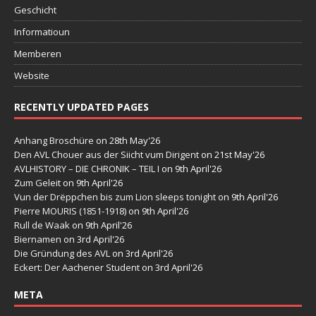
Geschicht
Informatioun
Memberen
Website
RECENTLY UPDATED PAGES
Anhang Broschüre
on 28th May'26
Den AVL Chouer aus der Siicht vum Dirigent
on 21st May'26
AVLHISTORY – DIE CHRONIK – TEIL I
on 9th April'26
Zum Geleit
on 9th April'26
Vun der Drëppchen bis zum Lion sleeps tonight
on 9th April'26
Pierre MOURIS (1851-1918)
on 9th April'26
Rull de Waak
on 9th April'26
Biernamen
on 3rd April'26
Die Gründung des AVL
on 3rd April'26
Eckert: Der Aachener Student
on 3rd April'26
META