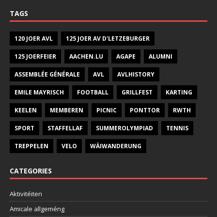
TAGS
120 JOER AVL
125 JOER AV D'LETZEBURGER
125 JOERFEIER
AACHEN.LU
AGAPE
ALUMNI
ASSEMBLÉE GÉNÉRALE
AVL
AVLHISTORY
EMILE MAYRISCH
FOOTBALL
GRILLFEST
KARTING
KEELEN
MEMBEREN
PICNIC
PONTTOR
RWTH
SPORT
STAFFELLAF
SUMMEROLYMPIAD
TENNIS
TREPPELEN
VELO
WÄIWANDERUNG
CATEGORIES
Aktivitéiten
Amicale allgeméng