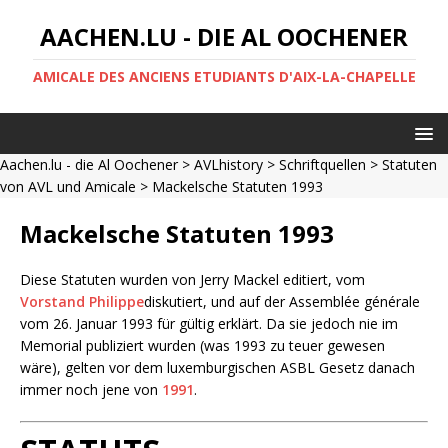
AACHEN.LU - DIE AL OOCHENER
AMICALE DES ANCIENS ETUDIANTS D'AIX-LA-CHAPELLE
Aachen.lu - die Al Oochener
>
AVLhistory
>
Schriftquellen
>
Statuten
von AVL und Amicale
> Mackelsche Statuten 1993
Mackelsche Statuten 1993
Diese Statuten wurden von Jerry Mackel editiert, vom
Vorstand Philippe
diskutiert, und auf der Assemblée générale
vom 26. Januar 1993 für gültig erklärt. Da sie jedoch nie im
Memorial publiziert wurden (was 1993 zu teuer gewesen
wäre), gelten vor dem luxemburgischen ASBL Gesetz danach
immer noch jene von
1991
.