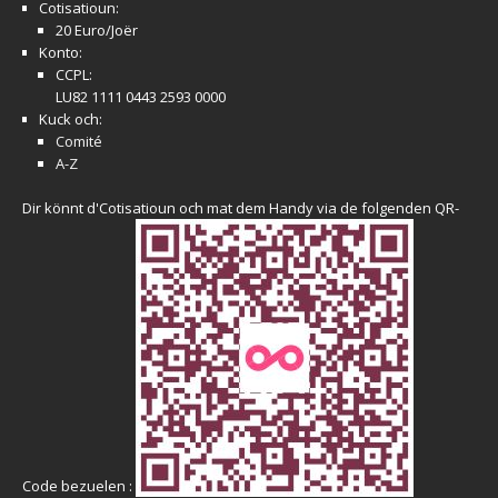
Cotisatioun:
20 Euro/Joër
Konto:
CCPL:
LU82 1111 0443 2593 0000
Kuck och:
Comité
A-Z
Dir könnt d'Cotisatioun och mat dem Handy via de folgenden QR-
Code bezuelen :