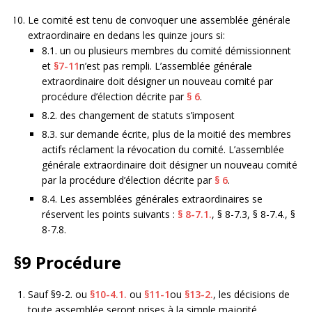
Le comité est tenu de convoquer une assemblée générale
extraordinaire en dedans les quinze jours si:
8.1. un ou plusieurs membres du comité démissionnent
et
§7-11
n’est pas rempli. L’assemblée générale
extraordinaire doit désigner un nouveau comité par
procédure d’élection décrite par
§ 6
.
8.2. des changement de statuts s’imposent
8.3. sur demande écrite, plus de la moitié des membres
actifs réclament la révocation du comité. L’assemblée
générale extraordinaire doit désigner un nouveau comité
par la procédure d’élection décrite par
§ 6
.
8.4. Les assemblées générales extraordinaires se
réservent les points suivants :
§ 8-7.1.
, § 8-7.3, § 8-7.4., §
8-7.8.
§9
Procédure
Sauf §9-2. ou
§10-4.1.
ou
§11-1
ou
§13-2.
, les décisions de
toute assemblée seront prises à la simple majorité