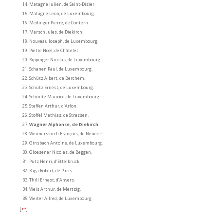
Matagne Julien, de Saint-Dizier.
Matagne Leon, de Luxembourg.
Medinger Pierre, de Contern.
Mersch Jules, de Diekirch.
Nouveau Joseph, de Luxembourg.
Piette Noël, de Châtelet.
Rippinger Nicolas, de Luxembourg.
Schanen Paul, de Luxembourg.
Schütz Albert, de Berchem.
Schütz Ernest, de Luxembourg.
Schmitz Maurice, de Luxembourg.
Steffen Arthur, d’Arlon.
Stoffel Mathias, de Strassen.
Wagner Alphonse, de Diekirch.
Weimerskirch François, de Neudorf.
Ginsbach Antoine, de Luxembourg.
Gloesener Nicolas, de Beggen.
Putz Henri, d’Ettelbruck.
Raga Robert, de Paris.
Thill Ernest, d’Anvers.
Weis Arthur, de Mertzig.
Weiter Alfred, de Luxembourg.
[
↩
]