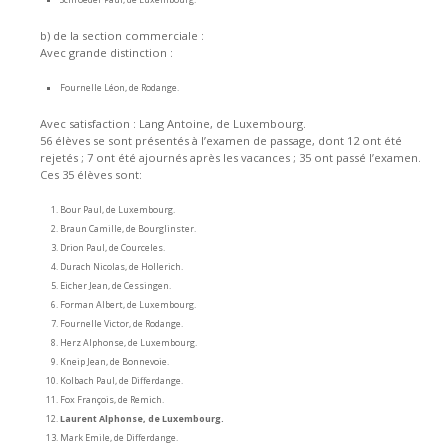
b) de la section commerciale :
Avec grande distinction :
Fournelle Léon, de Rodange.
Avec satisfaction : Lang Antoine, de Luxembourg.
56 élèves se sont présentés à l’examen de passage, dont 12 ont été
rejetés ; 7 ont été ajournés après les vacances ; 35 ont passé l’examen.
Ces 35 élèves sont:
Bour Paul, de Luxembourg.
Braun Camille, de Bourglinster.
Drion Paul, de Courceles.
Durach Nicolas, de Hollerich.
Eicher Jean, de Cessingen.
Forman Albert, de Luxembourg.
Fournelle Victor, de Rodange.
Herz Alphonse, de Luxembourg.
Kneip Jean, de Bonnevoie.
Kolbach Paul, de Differdange.
Fox François, de Remich.
Laurent Alphonse, de Luxembourg.
Mark Emile, de Differdange.