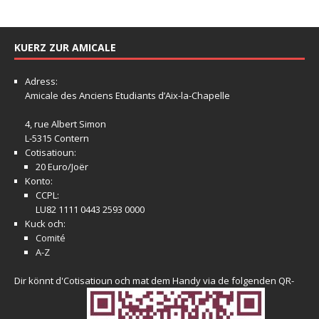
KUERZ ZUR AMICALE
Adress:
Amicale
des Anciens Etudiants d’Aix-la-Chapelle
4, rue Albert Simon
L-5315 Contern
Cotisatioun:
20 Euro/Joër
Konto:
CCPL:
LU82 1111 0443 2593 0000
Kuck och:
Comité
A-Z
Dir könnt d'Cotisatioun och mat dem Handy via de folgenden QR-