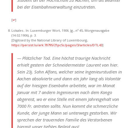
Student an der Hochschule zu Aachen, um als Beamter
bei der Eisenbahnverwaltung einzutreten.
[
↩
]
Lokales.. In: Luxemburger Wort, 1906. Jg., nº 45, Morgenausgabe
(14.02.1906), p. 3.
[Digitised by the National Library of Luxembourg,
https://persist.lu/ark:70795/21pc5c/pages/3/articles/DTL43
]
— Plötzlicher Tod. Eine höchst traurige Nachricht
erhielt gestern der Schneidermeister Laurent von hier.
Sein 23j. Sohn Alfons, welcher seine Ingenieurstudien in
Aachen absolvierte und dann ein Jahr lang als Volontär
auf der hiesigen Eisenbahn arbeitete, war im Monat
Januar mit 7 andern Ingenieuren nach dem Kongo
abgereist, wo er eine Stelle mit einem Jahresgehalt von
7000 Fr. antreten sollte. Nun kommt die schmerzliche
Kunde, der junge Mann sei unterwegs gestorben. Wir
sprechen der trauernden Familie des Verstorbenen
hiermit unser tiefstes Beileid aus!