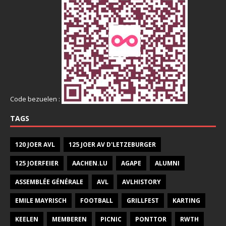
Code bezuelen :
TAGS
120 JOER AVL
125 JOER AV D'LETZEBURGER
125 JOERFEIER
AACHEN.LU
AGAPE
ALUMNI
ASSEMBLÉE GÉNÉRALE
AVL
AVLHISTORY
EMILE MAYRISCH
FOOTBALL
GRILLFEST
KARTING
KEELEN
MEMBEREN
PICNIC
PONTTOR
RWTH