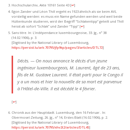
Hochschularchiv, Akte 10161 Seite 43
[
↩
]
Egon Zander und Léon Thill ergeht es 1923 ähnlich als sie beim AVL
vorstellig werden: es muss ein Name gefunden werden und weil beide
Hüttenkunde studieren, wird der Begriff “Schlakentipp” geteilt und Thill
heisst ab sofort “Schlak” und Zander “Tipp”
[
↩
]
Sans titre. In: L’indépendance luxembourgeoise, 33. Jg., nº 38
(14.02.1906), p. 3.
[Digitised by the National Library of Luxembourg,
https://persist.lu/ark:70795/jfp9kp/pages/3/articles/DTL72
]
Décès. — On nous annonce le décès d’un jeune
ingénieur luxembourgeois, M. Laurent, âgé de 23 ans,
fils de M. Gustave Laurent. Il était parti pour le Congo il
y a un mois et hier la nouvelle de sa mort est parvenue
à l’Hôtel-de-Ville. Il est décédé le 4 février.
[
↩
]
Chronik aus der Hauptstadt. Luxemburg, den 16 Februar.. In:
Obermosel-Zeitung, 26. Jg., nº 14, Erstes Blatt (16.02.1906), p. 2.
[Digitised by the National Library of Luxembourg,
https://persist.lu/ark:70795/xhv2t2/articles/DTL45
]