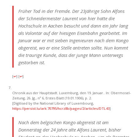
Früher Tod in der Fremde. Der 23jährige Sohn Alfons
der Schneidermeister Laurent von hier hatte die
Hochschule in Aachen besucht und dann ein Jahr lang
als Volontär auf der hiesigen Eisenbahn gearbeitet. Im
Januar war er mit sieben Ingenieuren nach dem Kongo
abgereist, wo er eine Stelle antreten sollte. Nun kommt
die traurige Kunde, dass der junge Mann unterwegs
gestorben ist.
[
↩
]
[
↩
]
Chronik aus der Hauptstadt. Luxemburg, den 19. Januar.. In: Obermosel-
Zeitung, 26. Jg., nº 6, Erstes Blatt (19.01.1906), p. 2.
[Digitised by the National Library of Luxembourg,
https://persist.lu/ark:70795/hcrz8b/pages/2/articles/DTL43
]
Nach dem belgischen Kongo abgereist ist am
Donnerstag der 24 Jahre alte Alfons Laurent, bisher