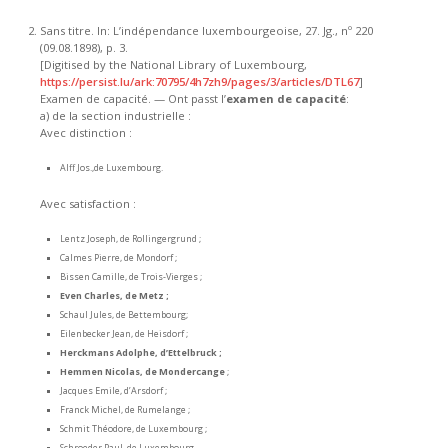
Sans titre. In: L’indépendance luxembourgeoise, 27. Jg., nº 220
(09.08.1898), p. 3.
[Digitised by the National Library of Luxembourg,
https://persist.lu/ark:70795/4h7zh9/pages/3/articles/DTL67
]
Examen de capacité. — Ont passt l’
examen de capacité
:
a) de la section industrielle :
Avec distinction :
Alff Jos.,de Luxembourg.
Avec satisfaction :
Lentz Joseph, de Rollingergrund ;
Calmes Pierre, de Mondorf ;
Bissen Camille, de Trois-Vierges ;
Even Charles, de Metz ;
Schaul Jules, de Bettembourg;
Eilenbecker Jean, de Heisdorf ;
Herckmans Adolphe, d’Ettelbruck ;
Hemmen Nicolas, de Mondercange
;
Jacques Emile, d’Arsdorf ;
Franck Michel, de Rumelange ;
Schmit Théodore, de Luxembourg ;
Schroeder Paul, de Luxembourg.