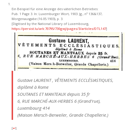
Ein Beispiel für eine Anzeige des väterlichen Betriebes:
Pub. 1 Page 3. In: Luxemburger Wort, 1903. Jg., nº 136&137,
Morgenausgabe (16.05.1903), p. 3.
[Digitised by the National Library of Luxembourg,
https://persist.lu/ark:70795/730gwj/pages/3/articles/DTL147
]
Gustave LAURENT , VÊTEMENTS ECCLÉSIASTIQUES,
diplômé à Rome
SOUTANES ET MANTEAUX depuis 35 fr
6, RUE MARCHÉ-AUX-HERBES 6 (Grand’rue),
Luxembourg 414
(Maison Mersch-Berweiler, Grande Chapellerie.)
[
↩
]