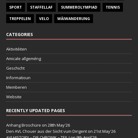
SPORT
STAFFELLAF
SUMMEROLYMPIAD
TENNIS
TREPPELEN
VELO
WÄIWANDERUNG
CATEGORIES
Aktivitéiten
Amicale allgeméng
Geschicht
Informatioun
Memberen
Website
RECENTLY UPDATED PAGES
Anhang Broschüre
on 28th May'26
Den AVL Chouer aus der Siicht vum Dirigent
on 21st May'26
AVLHISTORY – DIE CHRONIK – TEIL I
on 9th April'26