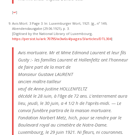
[
↩
]
Avis Mort. 3 Page 3. In: Luxemburger Wort, 1921. Jg., nº 149,
Abendendausgabe (29.06.1921), p. 3.
[Digitised by the National Library of Luxembourg,
https://persist.lu/ark:70795/w3w6s4/pages/3/articles/DTL304
]
Avis mortuaire. Mr et Mme Edmond Laurent et leur fils
Gusty :- les familles Laurent et Hollenfeltz ont l’honneur
de faire part de la mort de
Monsieur Gustave LAURENT
ancien maître-tailleur
veuf de Anne-Justine HOLLENFELTZ
décédé le 28 iuin, à l’âge de 72 ans. L’enterrement aura
lieu, jeudi, le 30 juin, a 4 1/2 h de l’après-midi. — Le
convoi funèbre partira de la maison mortuaire.
Fondation Norbert Metz, hich, pour se rendre par le
Boulevard royal au cimetière de Notre-Dame.
Luxembourg, le 29 juin 1921. Ni fleurs, ni couronnes.