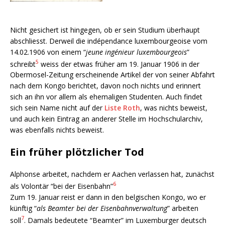
Nicht gesichert ist hingegen, ob er sein Studium überhaupt
abschliesst. Derweil die indépendance luxembourgeoise vom
14.02.1906 von einem “
jeune ingénieur luxembourgeois
”
5
schreibt
weiss der etwas früher am 19. Januar 1906 in der
Obermosel-Zeitung erscheinende Artikel der von seiner Abfahrt
nach dem Kongo berichtet, davon noch nichts und erinnert
sich an ihn vor allem als ehemaligen Studenten. Auch findet
sich sein Name nicht auf der
Liste Roth
, was nichts beweist,
und auch kein Eintrag an anderer Stelle im Hochschularchiv,
was ebenfalls nichts beweist.
Ein früher plötzlicher Tod
Alphonse arbeitet, nachdem er Aachen verlassen hat, zunächst
6
als Volontär “bei der Eisenbahn”
Zum 19. Januar reist er dann in den belgischen Kongo, wo er
künftig “
als Beamter bei der Eisenbahnverwaltung
” arbeiten
7
soll
. Damals bedeutete “Beamter” im Luxemburger deutsch