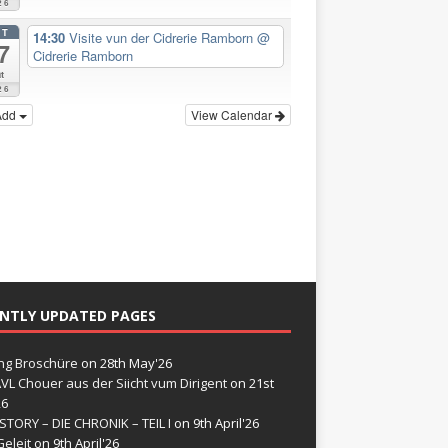
26
CT
14:30
Visite vun der Cidrerie Ramborn
@
7
Cidrerie Ramborn
t
26
Add
View Calendar
NTLY UPDATED PAGES
g Broschüre
on 28th May'26
VL Chouer aus der Siicht vum Dirigent
on 21st
26
STORY – DIE CHRONIK – TEIL I
on 9th April'26
eleit
on 9th April'26