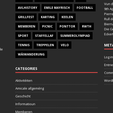
Vun d
AVLHISTORY
EMILE MAYRISCH
FOOTBALL
9th Ap
Pierr
GRILLFEST
KARTING
KEELEN
Rull 
Bier
MEMBEREN
PICNIC
PONTTOR
RWTH
Die G
Ecker
SPORT
STAFFELLAF
SUMMEROLYMPIAD
MET
TENNIS
TREPPELEN
VELO
de
WÄIWANDERUNG
Log in
Entri
CATEGORIES
Comm
Aktivitéiten
WordP
Amicale allgeméng
Geschicht
Informatioun
Memberen