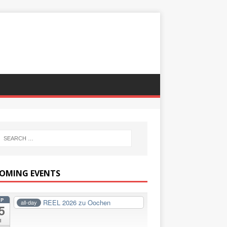
OMING EVENTS
EP
REEL 2026 zu Oochen
all-day
5
i