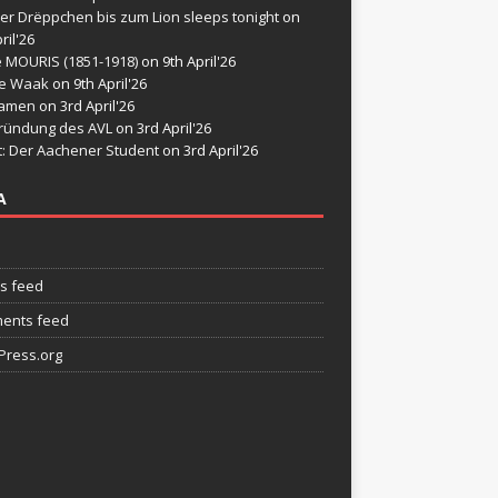
er Drëppchen bis zum Lion sleeps tonight
on
ril'26
e MOURIS (1851-1918)
on 9th April'26
de Waak
on 9th April'26
namen
on 3rd April'26
ründung des AVL
on 3rd April'26
t: Der Aachener Student
on 3rd April'26
A
es feed
ents feed
ress.org