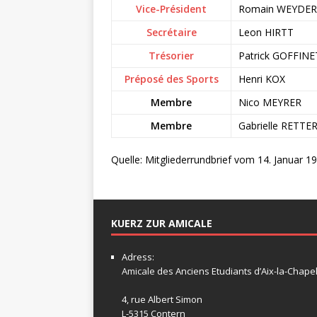
Vice-Président
Romain WEYDE
Secrétaire
Leon HIRTT
Trésorier
Patrick GOFFINE
Préposé des Sports
Henri KOX
Membre
Nico MEYRER
Membre
Gabrielle RETTE
Quelle: Mitgliederrundbrief vom 14. Januar 1
KUERZ ZUR AMICALE
Adress:
Amicale
des Anciens Etudiants d’Aix-la-Chapel
4, rue Albert Simon
L-5315 Contern