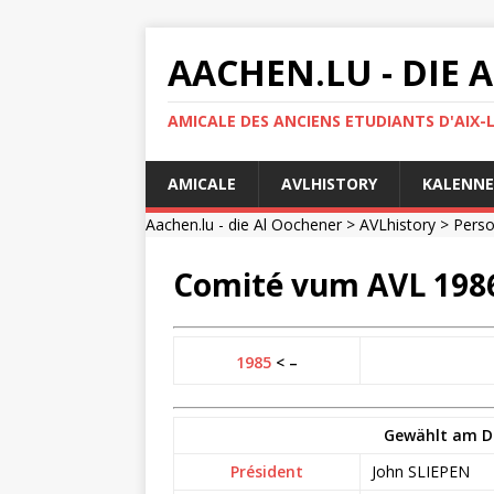
AACHEN.LU - DIE
AMICALE DES ANCIENS ETUDIANTS D'AIX-
AMICALE
AVLHISTORY
KALENNE
Aachen.lu - die Al Oochener
>
AVLhistory
>
Pers
Comité vum AVL 198
1985
< –
Gewählt am Di
Président
John SLIEPEN