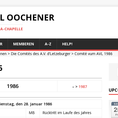
 AL OOCHENER
LA-CHAPELLE
R
MEMBEREN
A-Z
HELP!
onen
>
Die Comités des A.V. d’Letzeburger
> Comité vum AVL 1986
6
1986
– >
1987
UPC
enstag, den 28. Januar 1986
S
2
MB
Rücktritt im Laufe des Jahres
Fr