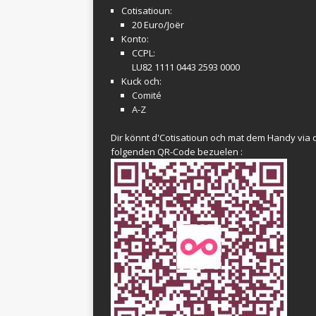
Cotisatioun:
20 Euro/Joër
Konto:
CCPL:
LU82 1111 0443 2593 0000
Kuck och:
Comité
A-Z
Dir könnt d'Cotisatioun och mat dem Handy via 
folgenden QR-Code bezuelen :