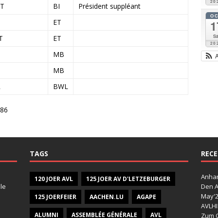
20
RT
BI
Président suppléant
O
ET
1
Sa
T
ET
20
MB
MB
R
BWL
986
TAGS
RECE
Anhan
120 JOER AVL
125 JOER AV D'LETZEBURGER
le
Den A
May'
125 JOERFEIER
AACHEN.LU
AGAPE
AVLHI
ALUMNI
ASSEMBLÉE GÉNÉRALE
AVL
Zum G