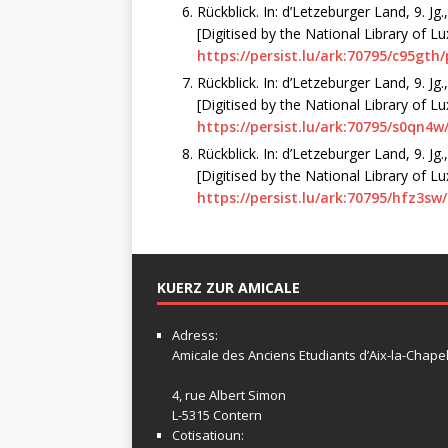
Rückblick. In: d’Letzeburger Land, 9. Jg.
[Digitised by the National Library of 
https://persist.lu/ark:70795/c95gth
Rückblick. In: d’Letzeburger Land, 9. Jg.,
[Digitised by the National Library of 
https://persist.lu/ark:70795/s0qn4w
Rückblick. In: d’Letzeburger Land, 9. Jg.,
[Digitised by the National Library of 
https://persist.lu/ark:70795/hfz3sw
KUERZ ZUR AMICALE
Adress:
Amicale
des Anciens Etudiants d’Aix-la-Chapel
4, rue Albert Simon
L-5315 Contern
Cotisatioun: