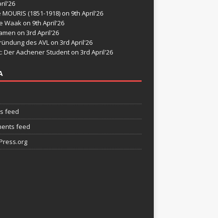
ril'26
e MOURIS (1851-1918)
on 9th April'26
de Waak
on 9th April'26
namen
on 3rd April'26
ründung des AVL
on 3rd April'26
t: Der Aachener Student
on 3rd April'26
A
es feed
ents feed
ress.org