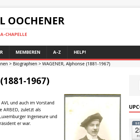
 AL OOCHENER
LA-CHAPELLE
R
MEMBEREN
A-Z
HELP!
onen
>
Biographien
> WAGENER, Alphonse (1881-1967)
(1881-1967)
s AVL und auch im Vorstand
UPC
ie ARBED, zuletzt als
r Luxemburger Ingenieure und
räsident er war.
S
2
Fr