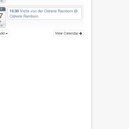
26
CT
14:30
Visite vun der Cidrerie Ramborn
@
7
Cidrerie Ramborn
t
26
Add
View Calendar