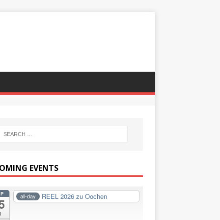
OMING EVENTS
EP
REEL 2026 zu Oochen
all-day
5
i