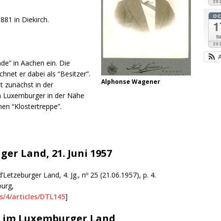
20
O
81 in Diekirch.
1
Sa
20
de” in Aachen ein. Die
chnet er dabei als “Besitzer”.
Alphonse Wagener
 zunächst in der
en Luxemburger in der Nähe
n “Klostertreppe”.
er Land, 21. Juni 1957
’Letzeburger Land, 4. Jg., nº 25 (21.06.1957), p. 4.
ourg,
s/4/articles/DTL145
]
e im Luxemburger Land