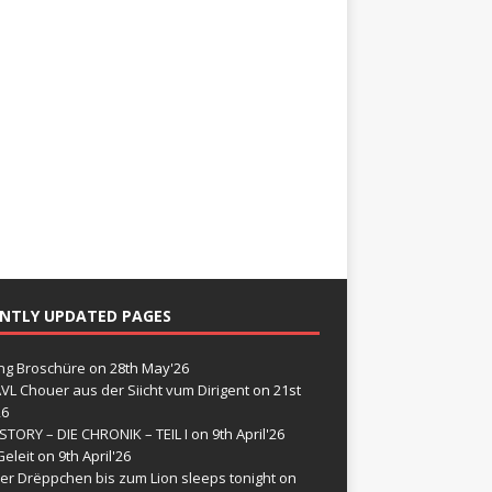
NTLY UPDATED PAGES
g Broschüre
on 28th May'26
VL Chouer aus der Siicht vum Dirigent
on 21st
26
STORY – DIE CHRONIK – TEIL I
on 9th April'26
eleit
on 9th April'26
er Drëppchen bis zum Lion sleeps tonight
on