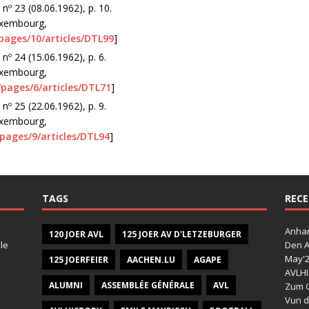
, nº 23 (08.06.1962), p. 10.
Luxembourg,
/pages/10/articles/DTL99
]
 nº 24 (15.06.1962), p. 6.
Luxembourg,
/pages/6/articles/DTL71
]
 nº 25 (22.06.1962), p. 9.
Luxembourg,
/pages/9/articles/DTL94
]
TAGS
RECE
Anhan
120 JOER AVL
125 JOER AV D'LETZEBURGER
le
Den A
May'
125 JOERFEIER
AACHEN.LU
AGAPE
AVLHI
ALUMNI
ASSEMBLÉE GÉNÉRALE
AVL
Zum G
Vun d