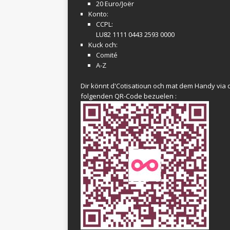
20 Euro/Joër
Konto:
CCPL:
LU82 1111 0443 2593 0000
Kuck och:
Comité
A-Z
Dir könnt d'Cotisatioun och mat dem Handy via 
folgenden QR-Code bezuelen :