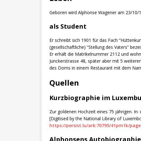
Geboren wird Alphonse Wagener am 23/10/18
als Student
Er schreibt sich 1901 für das Fach “Hüttenkun
(gesellschaftliche) “Stellung des Vaters” bezei
Er erhält die Matrikelnummer 2112 und wohnt
Junckerstrasse 48, später aber mit 5 weiter
des Doms in einem Restaurant mit dem Name
Quellen
Kurzbiographie im Luxembug
Zur goldenen Hochzeit eines 75 jährigen. In: d
[Digitised by the National Library of Luxemb
https://persist.lu/ark:70795/41pm1k/page
Alphonsens Autobiographi