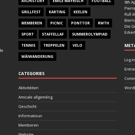
AVLHISTORY
EMILE MAYRISCH
FOOTBALL
9th Ap
Pierr
GRILLFEST
KARTING
KEELEN
Rull 
Bier
MEMBEREN
PICNIC
PONTTOR
RWTH
Die G
Ecker
SPORT
STAFFELLAF
SUMMEROLYMPIAD
MET
TENNIS
TREPPELEN
VELO
de
WÄIWANDERUNG
Log in
Entri
CATEGORIES
Comm
Aktivitéiten
WordP
Amicale allgeméng
Geschicht
Informatioun
Memberen
Website