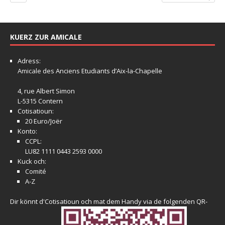
KUERZ ZUR AMICALE
Adress:
Amicale
des Anciens Etudiants d’Aix-la-Chapelle
4, rue Albert Simon
L-5315 Contern
Cotisatioun:
20 Euro/Joër
Konto:
CCPL:
LU82 1111 0443 2593 0000
Kuck och:
Comité
A-Z
Dir könnt d'Cotisatioun och mat dem Handy via de folgenden QR-