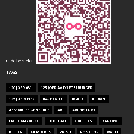
Code bezuelen :
TAGS
120 JOER AVL
125 JOER AV D'LETZEBURGER
125 JOERFEIER
AACHEN.LU
AGAPE
ALUMNI
ASSEMBLÉE GÉNÉRALE
AVL
AVLHISTORY
EMILE MAYRISCH
FOOTBALL
GRILLFEST
KARTING
KEELEN
MEMBEREN
PICNIC
PONTTOR
RWTH