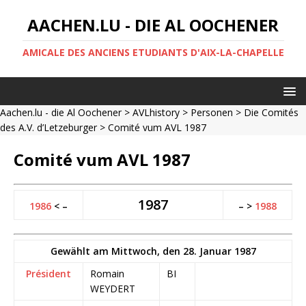
AACHEN.LU - DIE AL OOCHENER
AMICALE DES ANCIENS ETUDIANTS D'AIX-LA-CHAPELLE
Aachen.lu - die Al Oochener
>
AVLhistory
>
Personen
>
Die Comités
des A.V. d’Letzeburger
> Comité vum AVL 1987
Comité vum AVL 1987
1987
1986
< –
– >
1988
Gewählt am Mittwoch, den 28. Januar 1987
Président
Romain
BI
WEYDERT