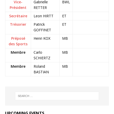
Vice-
Gabrielle
BWL
Président
RETTER
Secrétaire
Leon HIRTT
ET
Trésorier
Patrick
ET
GOFFINET
Préposé
Henri KOX
MB
des Sports
Membre
Carlo
MB
SCHIERTZ
Membre
Roland
MB
BASTIAN
UPCOMING EVENTS