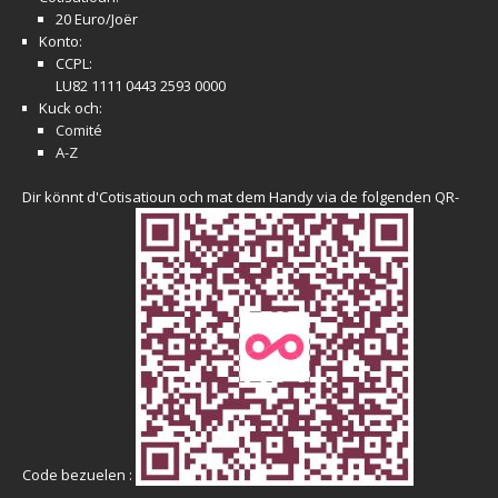
20 Euro/Joër
Konto:
CCPL:
LU82 1111 0443 2593 0000
Kuck och:
Comité
A-Z
Dir könnt d'Cotisatioun och mat dem Handy via de folgenden QR-
Code bezuelen :