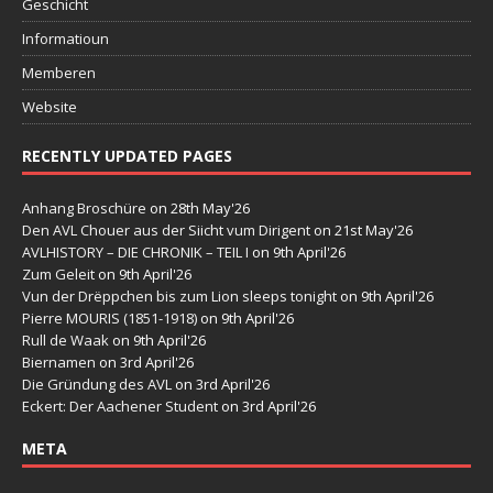
Geschicht
Informatioun
Memberen
Website
RECENTLY UPDATED PAGES
Anhang Broschüre
on 28th May'26
Den AVL Chouer aus der Siicht vum Dirigent
on 21st May'26
AVLHISTORY – DIE CHRONIK – TEIL I
on 9th April'26
Zum Geleit
on 9th April'26
Vun der Drëppchen bis zum Lion sleeps tonight
on 9th April'26
Pierre MOURIS (1851-1918)
on 9th April'26
Rull de Waak
on 9th April'26
Biernamen
on 3rd April'26
Die Gründung des AVL
on 3rd April'26
Eckert: Der Aachener Student
on 3rd April'26
META