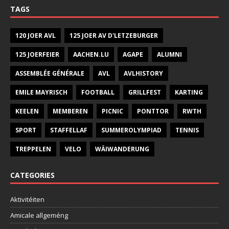
TAGS
120 JOER AVL
125 JOER AV D'LETZEBURGER
125 JOERFEIER
AACHEN.LU
AGAPE
ALUMNI
ASSEMBLÉE GÉNÉRALE
AVL
AVLHISTORY
EMILE MAYRISCH
FOOTBALL
GRILLFEST
KARTING
KEELEN
MEMBEREN
PICNIC
PONTTOR
RWTH
SPORT
STAFFELLAF
SUMMEROLYMPIAD
TENNIS
TREPPELEN
VELO
WÄIWANDERUNG
CATEGORIES
Aktivitéiten
Amicale allgeméng