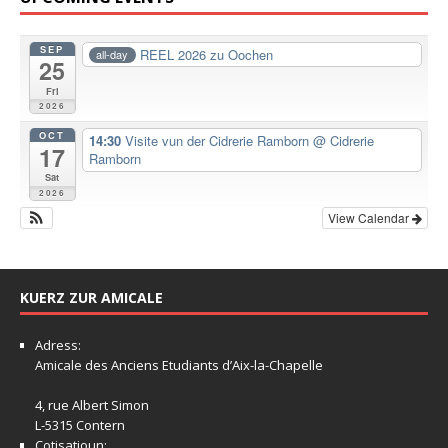
SEP
REEL 2026 zu Oochen
all-day
25
Fri
2026
OCT
14:30
Visite vun der Cidrerie Ramborn
@ Cidrerie
17
Ramborn
Sat
2026
View Calendar
KUERZ ZUR AMICALE
Adress:
Amicale
des Anciens Etudiants d’Aix-la-Chapelle
4, rue Albert Simon
L-5315 Contern
Cotisatioun: