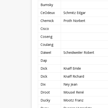
Bumsky
CeOdeux
Schmitz Edgar
Chemick
Proth Norbert
Cisco
Coseng
Coulang
Däiwel
Scheidweiler Robert
Dap
Dick
Knaff Emile
Dick
Knaff Richard
Dix
Ney Jean
Droot
Mousel René
Ducky
Mootz Franz