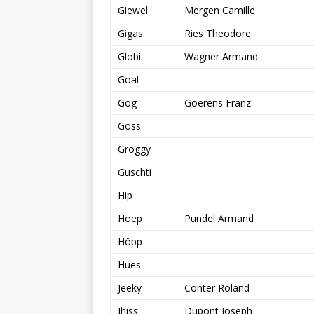
Giewel
Mergen Camille
Gigas
Ries Theodore
Globi
Wagner Armand
Goal
Gog
Goerens Franz
Goss
Groggy
Guschti
Hip
Hoep
Pundel Armand
Höpp
Hues
Jeeky
Conter Roland
Jhiss
Dupont Joseph