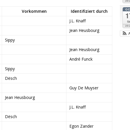
20
O
Vorkommen
Identifiziert durch
1
J.L. Knaff
Sa
20
Jean Heusbourg
Sippy
Jean Heusbourg
André Funck
Sippy
Dësch
Guy De Muyser
Jean Heusbourg
J.L. Knaff
Dësch
Egon Zander