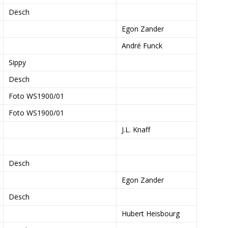
Dësch
Egon Zander
André Funck
Sippy
Dësch
Foto WS1900/01
Foto WS1900/01
J.L. Knaff
Dësch
Egon Zander
Dësch
Hubert Heisbourg