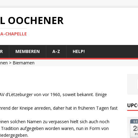
 AL OOCHENER
LA-CHAPELLE
R
MEMBEREN
A-Z
HELP!
onen
> Biernamen
V d’Lëtzeburger von vor 1960, soweit bekannt. Einige
UPC
hrend der Kneipe anreden, daher hat in früheren Tagen fast
nen solchen Namen zu verpassen hielt sich auch noch
S
2
e Tradition aufgegeben worden waren, nun in Form von
Fr
iedergegeben.