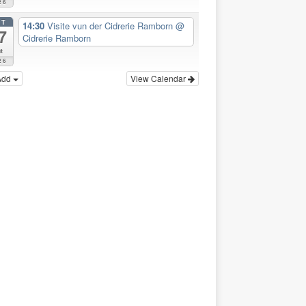
26
CT
14:30
Visite vun der Cidrerie Ramborn
@
7
Cidrerie Ramborn
t
26
Add
View Calendar