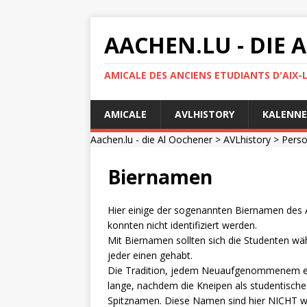
AACHEN.LU - DIE
AMICALE DES ANCIENS ETUDIANTS D'AIX-
AMICALE
AVLHISTORY
KALENNE
Aachen.lu - die Al Oochener
>
AVLhistory
>
Pers
Biernamen
Hier einige der sogenannten Biernamen des A
konnten nicht identifiziert werden.
Mit Biernamen sollten sich die Studenten wä
jeder einen gehabt.
Die Tradition, jedem Neuaufgenommenem ei
lange, nachdem die Kneipen als studentisch
Spitznamen. Diese Namen sind hier NICHT w