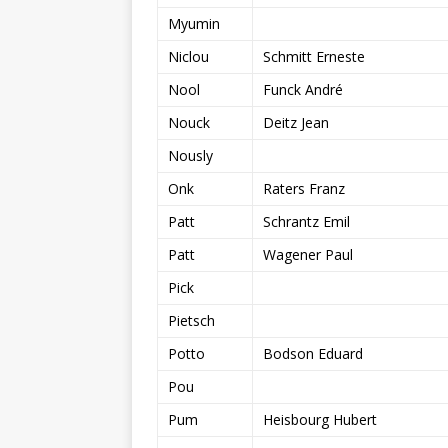
Myumin
Niclou
Schmitt Erneste
Nool
Funck André
Nouck
Deitz Jean
Nously
Onk
Raters Franz
Patt
Schrantz Emil
Patt
Wagener Paul
Pick
Pietsch
Potto
Bodson Eduard
Pou
Pum
Heisbourg Hubert