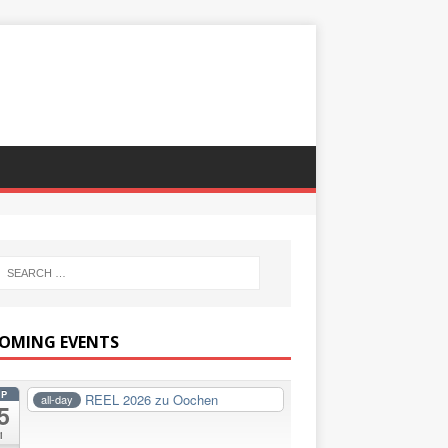
OMING EVENTS
EP
REEL 2026 zu Oochen
all-day
5
i