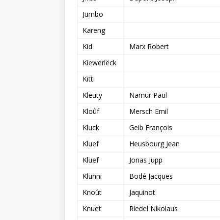
Jumbo
Kareng
Kid
Marx Robert
Kiewerlëck
Kitti
Kleuty
Namur Paul
Kloûf
Mersch Emil
Kluck
Geib François
Kluef
Heusbourg Jean
Kluef
Jonas Jupp
Klunni
Bodé Jacques
Knoût
Jaquinot
Knuet
Riedel Nikolaus