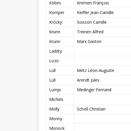
Köbes
Kremen François
Komper
Keiffer Jean-Camille
Krocky
Soisson Camille
Krunn
Treinen Alfred
Krunn
Marx Gaston
Laddry
Lozo
Lull
Metz Léon-Auguste
Lull
Arendt Jules
Lumpi
Medinger Fernand
Michels
Molly
Scholl Christian
Monny
Monock