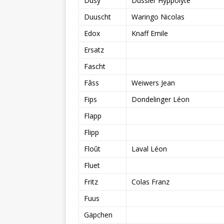
Dusy
Dussier Hyppolyte
Duuscht
Waringo Nicolas
Edox
Knaff Emile
Ersatz
Fascht
Fâss
Weiwers Jean
Fips
Dondelinger Léon
Flapp
Flipp
Floût
Laval Léon
Fluet
Fritz
Colas Franz
Fuus
Gäpchen