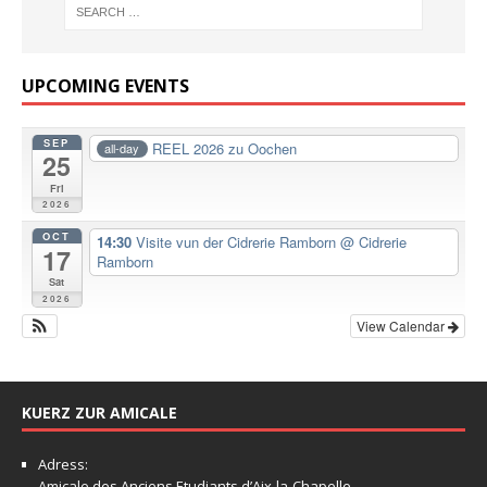
UPCOMING EVENTS
SEP
REEL 2026 zu Oochen
all-day
25
Fri
2026
OCT
14:30
Visite vun der Cidrerie Ramborn
@ Cidrerie
17
Ramborn
Sat
2026
View Calendar
KUERZ ZUR AMICALE
Adress:
Amicale
des Anciens Etudiants d’Aix-la-Chapelle