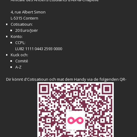
4, rue Albert Simon
L-5315 Contern
Cotisatioun:
20 Euro/Joër
Konto:
CCPL:
LU82 1111 0443 2593 0000
Kuck och:
Comité
A-Z
Dir könnt d'Cotisatioun och mat dem Handy via de folgenden QR-