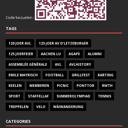
Code bezuelen :
TAGS
120 JOER AVL
125 JOER AV D'LETZEBURGER
125 JOERFEIER
AACHEN.LU
AGAPE
ALUMNI
ASSEMBLÉE GÉNÉRALE
AVL
AVLHISTORY
EMILE MAYRISCH
FOOTBALL
GRILLFEST
KARTING
KEELEN
MEMBEREN
PICNIC
PONTTOR
RWTH
SPORT
STAFFELLAF
SUMMEROLYMPIAD
TENNIS
TREPPELEN
VELO
WÄIWANDERUNG
CATEGORIES