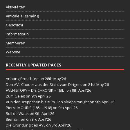
Aktivitéiten
Amicale allgeméng
Geschicht
Informatioun
Memberen
Website
RECENTLY UPDATED PAGES
Anhang Broschüre
on 28th May'26
Den AVL Chouer aus der Siicht vum Dirigent
on 21st May'26
AVLHISTORY – DIE CHRONIK – TEIL I
on 9th April'26
Zum Geleit
on 9th April'26
Vun der Drëppchen bis zum Lion sleeps tonight
on 9th April'26
Pierre MOURIS (1851-1918)
on 9th April'26
Rull de Waak
on 9th April'26
Biernamen
on 3rd April'26
Die Gründung des AVL
on 3rd April'26