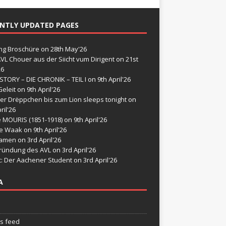
NTLY UPDATED PAGES
g Broschüre
on 28th May'26
VL Chouer aus der Siicht vum Dirigent
on 21st
26
STORY – DIE CHRONIK – TEIL I
on 9th April'26
eleit
on 9th April'26
er Drëppchen bis zum Lion sleeps tonight
on
ril'26
e MOURIS (1851-1918)
on 9th April'26
de Waak
on 9th April'26
namen
on 3rd April'26
ründung des AVL
on 3rd April'26
t: Der Aachener Student
on 3rd April'26
A
es feed