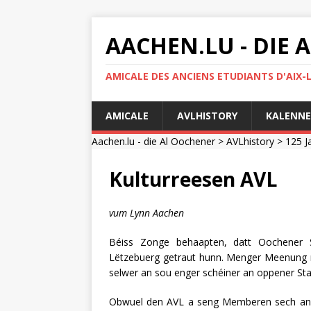
AACHEN.LU - DIE
AMICALE DES ANCIENS ETUDIANTS D'AIX-
AMICALE
AVLHISTORY
KALENNE
Aachen.lu - die Al Oochener
>
AVLhistory
>
125 J
Kulturreesen AVL
vum Lynn Aachen
Béiss Zonge behaapten, datt Oochener S
Lëtzebuerg getraut hunn. Menger Meenung n
selwer an sou enger schéiner an oppener Sta
Obwuel den AVL a seng Memberen sech an der