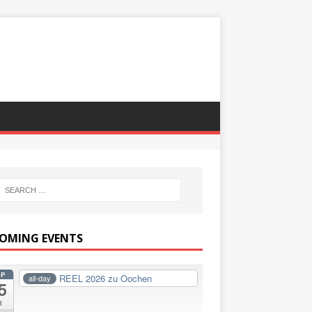
OMING EVENTS
EP
REEL 2026 zu Oochen
all-day
5
i