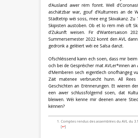
d’Ausland awer rëm fonnt. Well d’Corona
aschätzbar war, gouf d’Kulturrees an de W
Städtetrip wéi soss, mee eng Skivakanz. Zu
Skipisten austoben. Ob et lo rëm méi oft Sk
d’Zukunft weisen. Fir d’Wantersaison 2
Summersemester 2022 konnt den AVL dann oc
gedronk a geléiert wéi ee Salsa danzt.
Ofschléissend kann ech soen, dass mir beim
och bei de Gespréicher mat AVLer*innen an 
d’Memberen sech eigentlech onofhängeg vu
Zäit matenee verbruecht hunn. All Rees 
Geschichten an Erënnerungen. Et wieren der 
een awer schlussfolgernd soen, dat Kult
bleiwen. Wéi kenne mir deenen anere Stie
kënnen?
Comptes rendus des assemblées du AVL du 3.12.1
[
↩
]