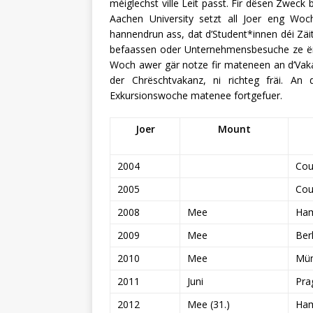
méiglechst ville Leit passt. Fir dësen Zwec
Aachen University setzt all Joer eng Woc
hannendrun ass, dat d’Student*innen déi Zäi
befaassen oder Unternehmensbesuche ze ën
Woch awer gär notze fir mateneen an d’Vak
der Chrëschtvakanz, ni richteg fräi. A
Exkursionswoche matenee fortgefuer.
Joer
Mount
2004
Cou
2005
Cou
2008
Mee
Ha
2009
Mee
Berl
2010
Mee
Mü
2011
Juni
Pra
2012
Mee (31.)
Ha