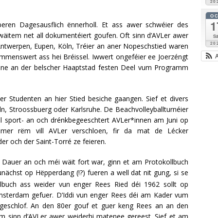
20
O
1
en Dagesausflich ënnerholl. Et ass awer schwéier des
 wäitem net all dokumentéiert goufen. Oft sinn d’AVLer awer
Sa
20
 Antwerpen, Eupen, Köln, Tréier an aner Nopeschstied waren
immenswert ass hei Bréissel. Iwwert ongeféier ee Joerzéngt
enne an der belscher Haaptstad festen Deel vum Programm
Studenten an hier Stied besiche gaangen. Sief et divers
n, Stroossbuerg oder Karlsruhe. De Beachvolleyballturnéier
ill sport- an och drénkbegeeschtert AVLer*innen am Juni op
mer rëm vill AVLer verschloen, fir da mat de Lécker
der och der Saint-Torré ze feieren.
r Dauer an och méi wäit fort war, ginn et am Protokollbuch
ächst op Hëpperdang (!?) fueren a well dat nit gung, si se
lbuch ass weider vun enger Rees Ried déi 1962 sollt op
sterdam gefuer. D’Iddi vun enger Rees déi am Kader vum
ageschlof. An den 80er gouf et guer keng Rees an an den
sinn d’AVLer awer weiderhi matenee gereest. Sief et am