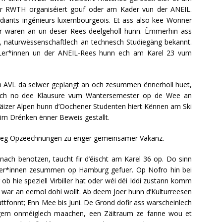
er RWTH organiséiert gouf oder am Kader vun der ANEIL.
udiants ingénieurs luxembourgeois. Et ass also kee Wonner
r waren an un dëser Rees deelgeholl hunn. Ëmmerhin ass
r-, naturwëssenschaftlech an technesch Studiegäng bekannt.
 AVLer*innen un der ANEIL-Rees hunn ech am Karel 23 vum
en AVL da selwer geplangt an och zesummen ënnerholl huet,
sech no dee Klausure vum Wantersemester op de Wee an
izer Alpen hunn d’Oochener Studenten hiert Kënnen am Ski
m Drénken ënner Beweis gestallt.
sseg Opzeechnungen zu enger gemeinsamer Vakanz.
nach benotzen, taucht fir d’éischt am Karel 36 op. Do sinn
r*innen zesummen op Hamburg gefuer. Op Nofro hin bei
b hie speziell Virbiller hat oder wéi déi Iddi zustann komm
 war an eemol dohi wollt. Ab deem Joer hunn d’Kulturreesen
tfonnt; Enn Mee bis Juni. De Grond dofir ass warscheinlech
gem onméiglech maachen, een Zäitraum ze fanne wou et