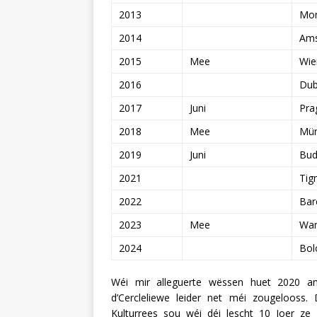
2013
Mon
2014
Am
2015
Mee
Wie
2016
Dub
2017
Juni
Pra
2018
Mee
Mü
2019
Juni
Bud
2021
Tig
2022
Bar
2023
Mee
War
2024
Bol
Wéi mir alleguerte wëssen huet 2020 a
d’Cercleliewe leider net méi zougelooss
Kulturrees sou wéi déi lescht 10 Joer z