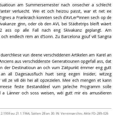
situatioun am Summersemester nach onsecher a schlecht
anter verluecht. Wei et och heizou passt, war et net ee
 Tignes a Frankräich konnten sech d’AVLer*innen sech op de
ivakanze ginn, oder ob den AVL bei Städtetrips bleift wäert
022 ass op alle Fall nach eng Skivakanz geplangt. Am
h endlech rëm an d’Sonn. Zu Barcelona gouf vill Sangria
 duerchliese vun deene verschiddenen Artikelen am Karel an
Anciens aus verschiddenste Generatiounen opgefall ass, dat
n der Destinatioun an och vum Zäitpunkt ëmmer eng gutt
an all Dagesausfluch huet seng eegen Insider, witzeg
vill ze vill déi hei all opzezielen. Mee ech mengen et kann
urreese feste Bestanddeel vum järleche Programm solle
d a Länner och soss weisen, wéi gutt mir eis amuséieren
959 au 21.1.1964, Säiten 28 an 30. IN: Vereinsarchiv, Akte FD-289-026