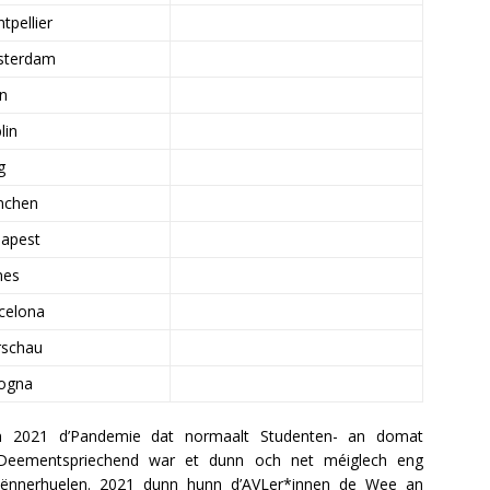
tpellier
sterdam
n
lin
g
nchen
apest
nes
celona
schau
ogna
n 2021 d’Pandemie dat normaalt Studenten- an domat
. Deementspriechend war et dunn och net méiglech eng
e ënnerhuelen. 2021 dunn hunn d’AVLer*innen de Wee an