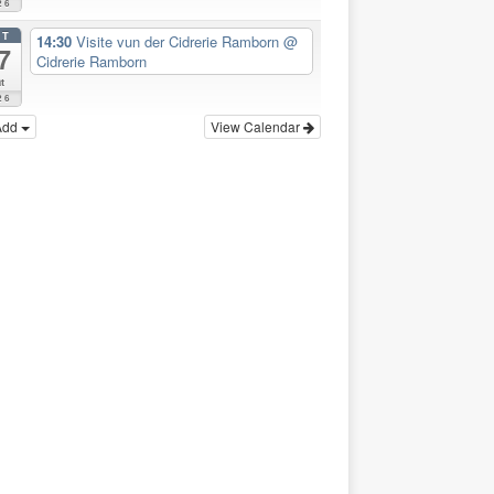
26
CT
14:30
Visite vun der Cidrerie Ramborn
@
7
Cidrerie Ramborn
t
26
Add
View Calendar