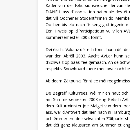
Kader vun der Exkursionswoche déi vun d
D’ANEIL ass d’association nationale des ét
dat vill Oochener Student*innen do Membe
Oochen bis elo nach fir seng gutt ingenieu
Een Hiweis op d’Participatioun vu villen
Summersemester 2002 fonnt.
Déi éischt Vakanz déi ech fonnt hunn déi d
war den Abrëll 2003. Aacht AVLer hunn 
d’Schwäiz op Saas-fee gemaach. An de Schwä
respektiv Snowboard fuere mee awer och bei
Ab deem Zäitpunkt fënnt ee méi reegelméi
De Begrëff Kulturrees, wéi mir en haut och 
am Summersemester 2008 eng Rëtsch AVLe
dem Kulturminister Joe Malget vun dem Joer o
ass, war d’Äntwert dat hien nach ni Hamburg
och ëmmer em dee selwechten Zäitpunkt stat
dat déi ganz Klausuren am Summer et en