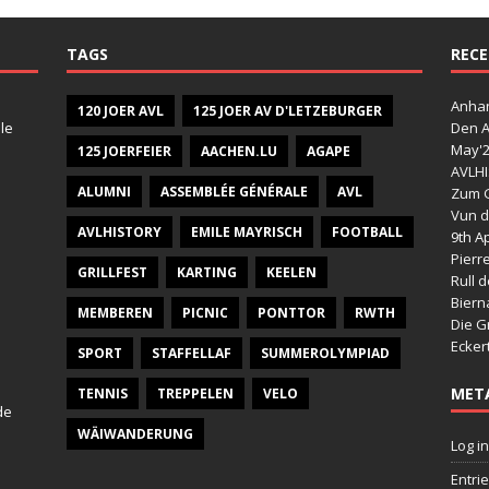
TAGS
RECE
Anhan
120 JOER AVL
125 JOER AV D'LETZEBURGER
le
Den A
May'
125 JOERFEIER
AACHEN.LU
AGAPE
AVLHI
ALUMNI
ASSEMBLÉE GÉNÉRALE
AVL
Zum G
Vun d
AVLHISTORY
EMILE MAYRISCH
FOOTBALL
9th Ap
Pierr
GRILLFEST
KARTING
KEELEN
Rull 
Bier
MEMBEREN
PICNIC
PONTTOR
RWTH
Die G
Ecker
SPORT
STAFFELLAF
SUMMEROLYMPIAD
MET
TENNIS
TREPPELEN
VELO
de
WÄIWANDERUNG
Log in
Entri