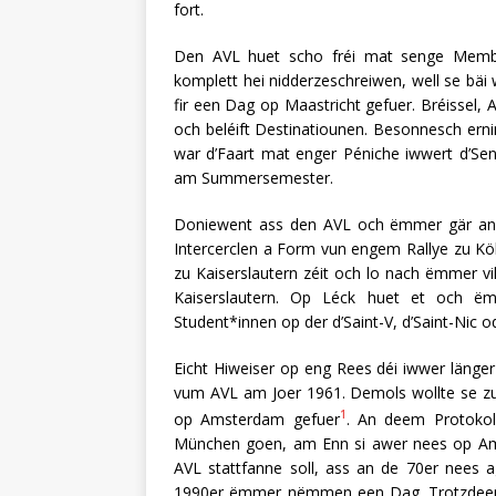
fort.
Den AVL huet scho fréi mat senge Member
komplett hei nidderzeschreiwen, well se bäi
fir een Dag op Maastricht gefuer. Bréissel,
och beléift Destinatiounen. Besonnesch ern
war d’Faart mat enger Péniche iwwert d’S
am Summersemester.
Doniewent ass den AVL och ëmmer gär aner 
Intercerclen a Form vun engem Rallye zu Köl
zu Kaiserslautern zéit och lo nach ëmmer v
Kaiserslautern. Op Léck huet et och ëm
Student*innen op der d’Saint-V, d’Saint-Nic o
Eicht Hiweiser op eng Rees déi iwwer länge
vum AVL am Joer 1961. Demols wollte se zun
1
op Amsterdam gefuer
. An deem Protokol
München goen, am Enn si awer nees op Am
AVL stattfanne soll, ass an de 70er nees 
1990er ëmmer nëmmen een Dag. Trotzdeem 