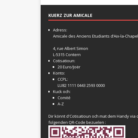
KUERZ ZUR AMICALE
Adress:
Amicale
des Anciens Etudiants d’Aix-la-Chapel
4, rue Albert Simon
L-5315 Contern
Cotisatioun:
20 Euro/Joër
Konto:
CCPL:
LU82 1111 0443 2593 0000
Kuck och:
Comité
A-Z
Dir könnt d'Cotisatioun och mat dem Handy via 
folgenden QR-Code bezuelen :