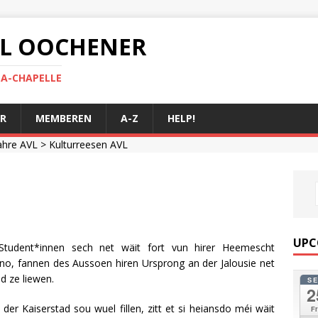
 AL OOCHENER
LA-CHAPELLE
R
MEMBEREN
A-Z
HELP!
ahre AVL
> Kulturreesen AVL
UPC
tudent*innen sech net wäit fort vun hirer Heemescht
o, fannen des Aussoen hiren Ursprong an der Jalousie net
d ze liewen.
S
2
 Kaiserstad sou wuel fillen, zitt et si heiansdo méi wäit
Fr