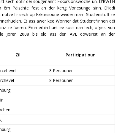
k bitt sech dofir déi sougenannt Exkursionswoche un. D’RWTH
h ëm Päischte fest an der keng Vorlesunge sinn. D’Iddi
t notze fir sech op Exkursioune weider mam Studienstoff ze
nerhuelen. Et ass awer kee Wonner dat Student*innen déi
anz ze fueren. Ëmmerhin huet ee soss nämlech, ofgesi vun
n de Joren 2008 bis elo ass den AVL dowéinst an der
Zil
Participatioun
rcehevel
8 Persounen
rchevel
8 Persounen
mburg
in
nchen
g
mburg