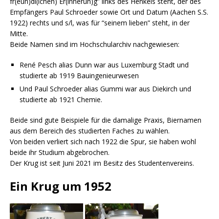
fr(eun)dl(ichen) Er(innerun)g” links des Henkels steht, der des
Empfängers Paul Schroeder sowie Ort und Datum (Aachen S.S.
1922) rechts und s/l, was für “seinem lieben” steht, in der
Mitte.
Beide Namen sind im Hochschularchiv nachgewiesen:
René Pesch alias Dunn war aus Luxemburg Stadt und
studierte ab 1919 Bauingenieurwesen
Und Paul Schroeder alias Gummi war aus Diekirch und
studierte ab 1921 Chemie.
Beide sind gute Beispiele für die damalige Praxis, Biernamen
aus dem Bereich des studierten Faches zu wählen.
Von beiden verliert sich nach 1922 die Spur, sie haben wohl
beide ihr Studium abgebrochen.
Der Krug ist seit Juni 2021 im Besitz des Studentenvereins.
Ein Krug um 1952