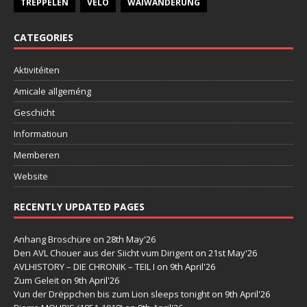
TREPPELEN
VELO
WÄIWANDERUNG
CATEGORIES
Aktivitéiten
Amicale allgeméng
Geschicht
Informatioun
Memberen
Website
RECENTLY UPDATED PAGES
Anhang Broschüre
on 28th May'26
Den AVL Chouer aus der Siicht vum Dirigent
on 21st May'26
AVLHISTORY – DIE CHRONIK – TEIL I
on 9th April'26
Zum Geleit
on 9th April'26
Vun der Drëppchen bis zum Lion sleeps tonight
on 9th April'26