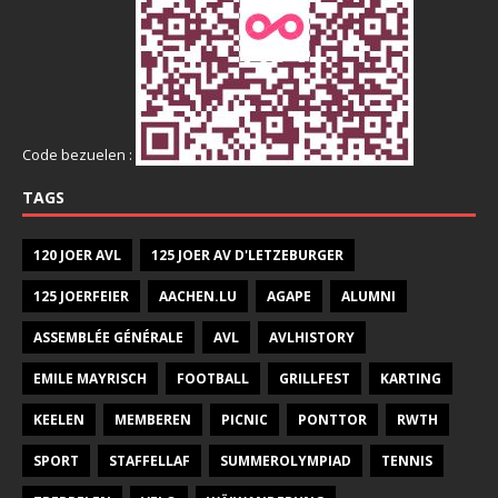
Code bezuelen :
TAGS
120 JOER AVL
125 JOER AV D'LETZEBURGER
125 JOERFEIER
AACHEN.LU
AGAPE
ALUMNI
ASSEMBLÉE GÉNÉRALE
AVL
AVLHISTORY
EMILE MAYRISCH
FOOTBALL
GRILLFEST
KARTING
KEELEN
MEMBEREN
PICNIC
PONTTOR
RWTH
SPORT
STAFFELLAF
SUMMEROLYMPIAD
TENNIS