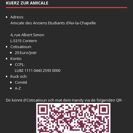
KUERZ ZUR AMICALE
Adress:
Amicale
des Anciens Etudiants d’Aix-la-Chapelle
4, rue Albert Simon
L-5315 Contern
Cotisatioun:
20 Euro/Joër
Konto:
CCPL:
LU82 1111 0443 2593 0000
Kuck och:
Comité
A-Z
Dir könnt d'Cotisatioun och mat dem Handy via de folgenden QR-