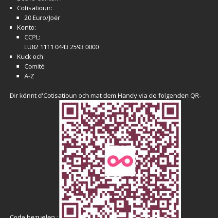
Cotisatioun:
20 Euro/Joër
Konto:
CCPL:
LU82 1111 0443 2593 0000
Kuck och:
Comité
A-Z
Dir könnt d'Cotisatioun och mat dem Handy via de folgenden QR-
Code bezuelen :