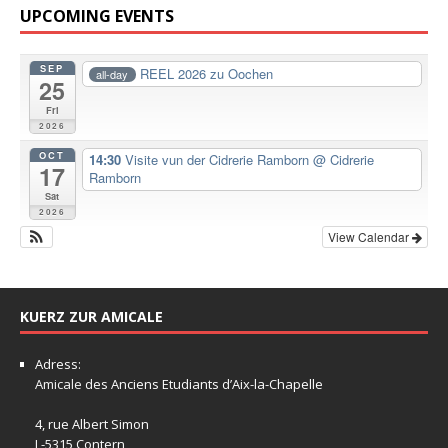
UPCOMING EVENTS
SEP
REEL 2026 zu Oochen
all-day
25
Fri
2026
OCT
14:30
Visite vun der Cidrerie Ramborn
@ Cidrerie
17
Ramborn
Sat
2026
View Calendar
KUERZ ZUR AMICALE
Adress:
Amicale
des Anciens Etudiants d’Aix-la-Chapelle
4, rue Albert Simon
L-5315 Contern