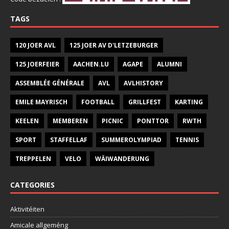
TAGS
120 JOER AVL
125 JOER AV D'LETZEBURGER
125 JOERFEIER
AACHEN.LU
AGAPE
ALUMNI
ASSEMBLÉE GÉNÉRALE
AVL
AVLHISTORY
EMILE MAYRISCH
FOOTBALL
GRILLFEST
KARTING
KEELEN
MEMBEREN
PICNIC
PONTTOR
RWTH
SPORT
STAFFELLAF
SUMMEROLYMPIAD
TENNIS
TREPPELEN
VELO
WÄIWANDERUNG
CATEGORIES
Aktivitéiten
Amicale allgeméng