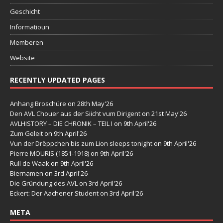
Geschicht
Informatioun
Memberen
Website
RECENTLY UPDATED PAGES
Anhang Broschüre
on 28th May'26
Den AVL Chouer aus der Siicht vum Dirigent
on 21st May'26
AVLHISTORY – DIE CHRONIK – TEIL I
on 9th April'26
Zum Geleit
on 9th April'26
Vun der Drëppchen bis zum Lion sleeps tonight
on 9th April'26
Pierre MOURIS (1851-1918)
on 9th April'26
Rull de Waak
on 9th April'26
Biernamen
on 3rd April'26
Die Gründung des AVL
on 3rd April'26
Eckert: Der Aachener Student
on 3rd April'26
META