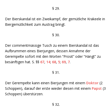
§ 29.
Der Bierskandal ist ein Zweikampf, der gemütliche Krakeele in
Biergemütlichkeit zum Austrag bringt.
§ 30.
Der commentmässige Tusch zu einem Bierskandal ist das
Aufbrummen eines
Bierjungen, dessen Annahme der
Gerempelte sofort mit den Worten “Prosit” oder “Hängt” zu
besänftigen hat. S. §§
67
,
14
;
68
,
5
;
69
,
7
.
§ 31.
Der Gerempelte kann einen Bierjungen mit einem
Doktor
(2
Schoppen), darauf der erste wieder diesen mit einem
Papst
(3
Schoppen) überstürzen.
§ 32.