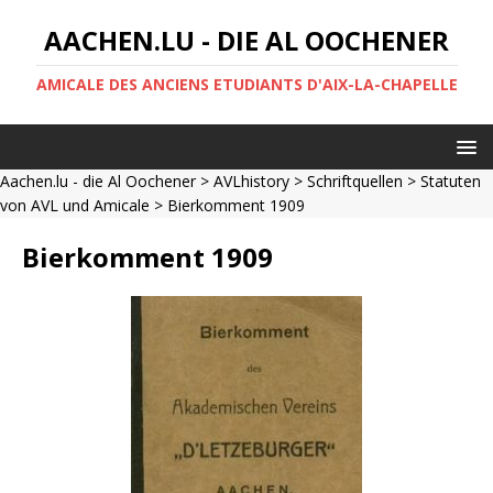
AACHEN.LU - DIE AL OOCHENER
AMICALE DES ANCIENS ETUDIANTS D'AIX-LA-CHAPELLE
Aachen.lu - die Al Oochener
>
AVLhistory
>
Schriftquellen
>
Statuten
von AVL und Amicale
> Bierkomment 1909
Bierkomment 1909