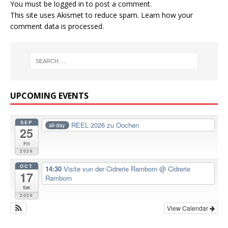
You must be
logged in
to post a comment.
This site uses Akismet to reduce spam.
Learn how your
comment data is processed.
UPCOMING EVENTS
SEP
REEL 2026 zu Oochen
all-day
25
Fri
2026
OCT
14:30
Visite vun der Cidrerie Ramborn
@ Cidrerie
17
Ramborn
Sat
2026
View Calendar