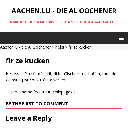
AACHEN.LU - DIE AL OOCHENER
AMICALE DES ANCIENS ETUDIANTS D'AIX-LA-CHAPELLE
Aachen.lu - die Al Oochener
>
help!
> fir ze kucken
fir ze kucken
Hei ass d ‘Plaz fir déi Leit, di lo näischt matschaffen, mee de
Website just consultéiere wëllen.
[itm_theme feature = “childpages”]
BE THE FIRST TO COMMENT
Leave a Reply