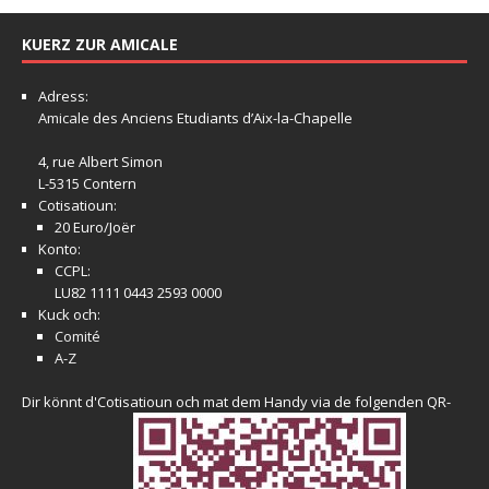
KUERZ ZUR AMICALE
Adress:
Amicale
des Anciens Etudiants d’Aix-la-Chapelle
4, rue Albert Simon
L-5315 Contern
Cotisatioun:
20 Euro/Joër
Konto:
CCPL:
LU82 1111 0443 2593 0000
Kuck och:
Comité
A-Z
Dir könnt d'Cotisatioun och mat dem Handy via de folgenden QR-