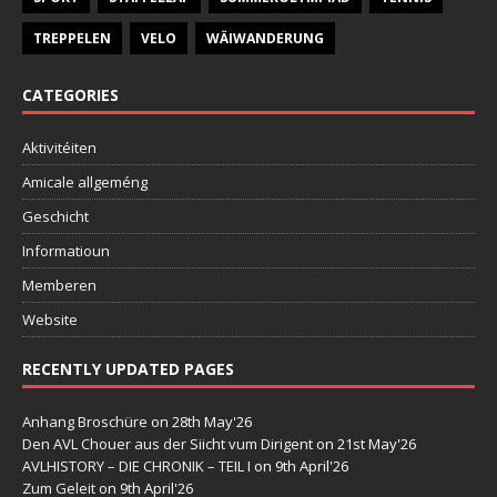
TREPPELEN
VELO
WÄIWANDERUNG
CATEGORIES
Aktivitéiten
Amicale allgeméng
Geschicht
Informatioun
Memberen
Website
RECENTLY UPDATED PAGES
Anhang Broschüre
on 28th May'26
Den AVL Chouer aus der Siicht vum Dirigent
on 21st May'26
AVLHISTORY – DIE CHRONIK – TEIL I
on 9th April'26
Zum Geleit
on 9th April'26