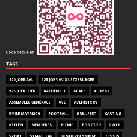
Code bezuelen :
TAGS
120 JOER AVL
125 JOER AV D'LETZEBURGER
125 JOERFEIER
AACHEN.LU
AGAPE
ALUMNI
ASSEMBLÉE GÉNÉRALE
AVL
AVLHISTORY
EMILE MAYRISCH
FOOTBALL
GRILLFEST
KARTING
KEELEN
MEMBEREN
PICNIC
PONTTOR
RWTH
SPORT
STAFFELLAF
SUMMEROLYMPIAD
TENNIS