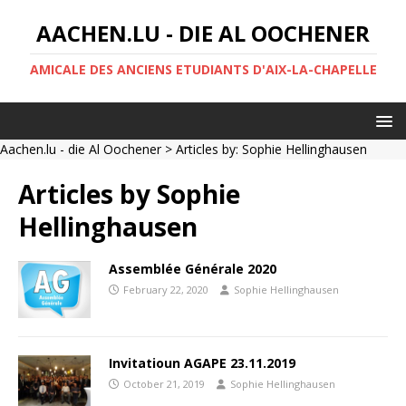
AACHEN.LU - DIE AL OOCHENER
AMICALE DES ANCIENS ETUDIANTS D'AIX-LA-CHAPELLE
Aachen.lu - die Al Oochener
> Articles by: Sophie Hellinghausen
Articles by
Sophie
Hellinghausen
Assemblée Générale 2020
February 22, 2020
Sophie Hellinghausen
Invitatioun AGAPE 23.11.2019
October 21, 2019
Sophie Hellinghausen