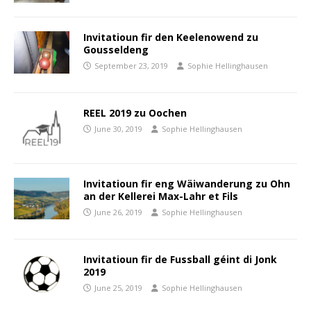
Invitatioun fir den Keelenowend zu
Gousseldeng
September 23, 2019
Sophie Hellinghausen
REEL 2019 zu Oochen
June 30, 2019
Sophie Hellinghausen
Invitatioun fir eng Wäiwanderung zu Ohn
an der Kellerei Max-Lahr et Fils
June 26, 2019
Sophie Hellinghausen
Invitatioun fir de Fussball géint di Jonk
2019
June 25, 2019
Sophie Hellinghausen