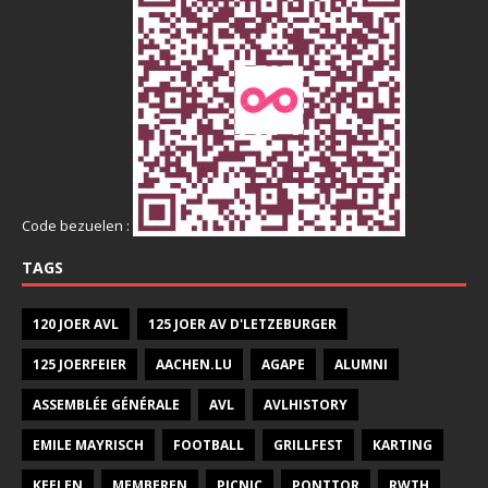
Code bezuelen :
TAGS
120 JOER AVL
125 JOER AV D'LETZEBURGER
125 JOERFEIER
AACHEN.LU
AGAPE
ALUMNI
ASSEMBLÉE GÉNÉRALE
AVL
AVLHISTORY
EMILE MAYRISCH
FOOTBALL
GRILLFEST
KARTING
KEELEN
MEMBEREN
PICNIC
PONTTOR
RWTH