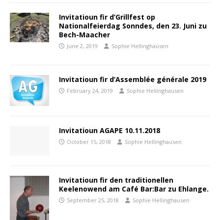
Invitatioun fir d’Grillfest op
Nationalfeierdag Sonndes, den 23. Juni zu
Bech-Maacher
June 2, 2019
Sophie Hellinghausen
Invitatioun fir d’Assemblée générale 2019
February 24, 2019
Sophie Hellinghausen
Invitatioun AGAPE 10.11.2018
October 15, 2018
Sophie Hellinghausen
Invitatioun fir den traditionellen
Keelenowend am Café Bar:Bar zu Ehlange.
September 25, 2018
Sophie Hellinghausen