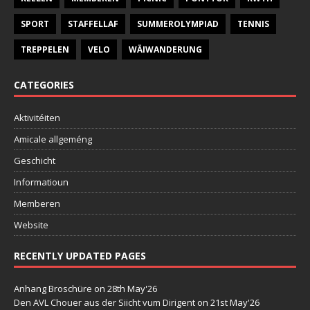
SPORT
STAFFELLAF
SUMMEROLYMPIAD
TENNIS
TREPPELEN
VELO
WÄIWANDERUNG
CATEGORIES
Aktivitéiten
Amicale allgeméng
Geschicht
Informatioun
Memberen
Website
RECENTLY UPDATED PAGES
Anhang Broschüre
on 28th May'26
Den AVL Chouer aus der Siicht vum Dirigent
on 21st May'26