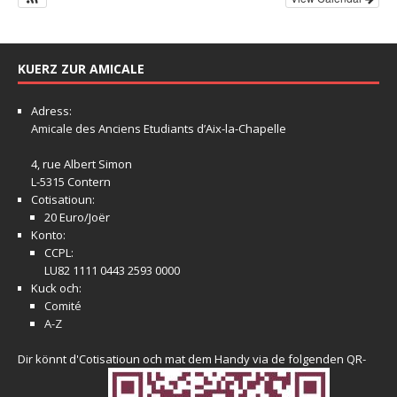
KUERZ ZUR AMICALE
Adress:
Amicale
des Anciens Etudiants d’Aix-la-Chapelle
4, rue Albert Simon
L-5315 Contern
Cotisatioun:
20 Euro/Joër
Konto:
CCPL:
LU82 1111 0443 2593 0000
Kuck och:
Comité
A-Z
Dir könnt d'Cotisatioun och mat dem Handy via de folgenden QR-