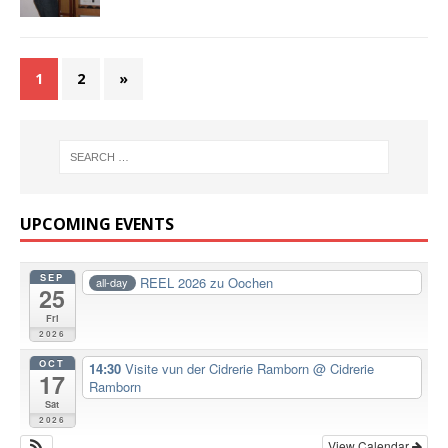
1
2
»
UPCOMING EVENTS
SEP
REEL 2026 zu Oochen
all-day
25
Fri
2026
OCT
14:30
Visite vun der Cidrerie Ramborn
@ Cidrerie
17
Ramborn
Sat
2026
View Calendar