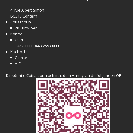
4, rue Albert Simon
L-5315 Contern
Cotisatioun:
20 Euro/Joër
Konto:
CCPL:
LU82 1111 0443 2593 0000
Kuck och:
Comité
A-Z
Dir könnt d'Cotisatioun och mat dem Handy via de folgenden QR-