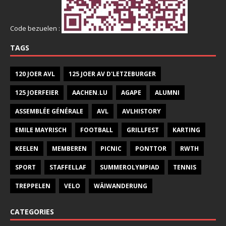
Code bezuelen :
TAGS
120 JOER AVL
125 JOER AV D'LETZEBURGER
125 JOERFEIER
AACHEN.LU
AGAPE
ALUMNI
ASSEMBLÉE GÉNÉRALE
AVL
AVLHISTORY
EMILE MAYRISCH
FOOTBALL
GRILLFEST
KARTING
KEELEN
MEMBEREN
PICNIC
PONTTOR
RWTH
SPORT
STAFFELLAF
SUMMEROLYMPIAD
TENNIS
TREPPELEN
VELO
WÄIWANDERUNG
CATEGORIES