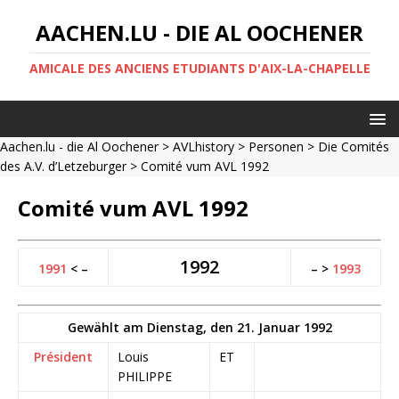
AACHEN.LU - DIE AL OOCHENER
AMICALE DES ANCIENS ETUDIANTS D'AIX-LA-CHAPELLE
Aachen.lu - die Al Oochener
>
AVLhistory
>
Personen
>
Die Comités
des A.V. d’Letzeburger
> Comité vum AVL 1992
Comité vum AVL 1992
1992
1991
< –
– >
1993
Gewählt am Dienstag, den 21. Januar 1992
Président
Louis
ET
PHILIPPE