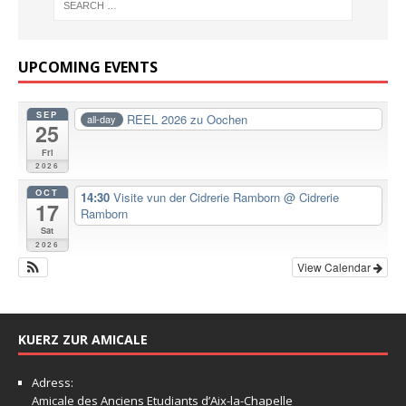
UPCOMING EVENTS
SEP
REEL 2026 zu Oochen
all-day
25
Fri
2026
OCT
14:30
Visite vun der Cidrerie Ramborn
@ Cidrerie
17
Ramborn
Sat
2026
View Calendar
KUERZ ZUR AMICALE
Adress:
Amicale
des Anciens Etudiants d’Aix-la-Chapelle