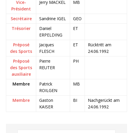
Vice-
Jerry MACKEL
MB
Président
Secrétaire
Sandrine IGEL
GEO
Trésorier
Daniel
ET
ERPELDING
Préposé
Jacques
ET
Rücktritt am
des Sports
FLESCH
24.06.1992
Préposé
Pierre
PH
des Sports
REUTER
auxiliaire
Membre
Patrick
MB
ROILGEN
Membre
Gaston
BI
Nachgerückt am
KAISER
24.06.1992