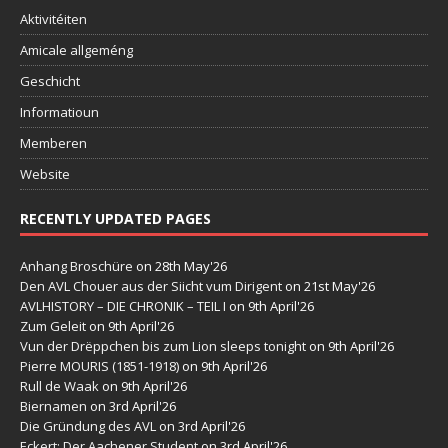
Aktivitéiten
Amicale allgeméng
Geschicht
Informatioun
Memberen
Website
RECENTLY UPDATED PAGES
Anhang Broschüre
on 28th May'26
Den AVL Chouer aus der Siicht vum Dirigent
on 21st May'26
AVLHISTORY – DIE CHRONIK – TEIL I
on 9th April'26
Zum Geleit
on 9th April'26
Vun der Drëppchen bis zum Lion sleeps tonight
on 9th April'26
Pierre MOURIS (1851-1918)
on 9th April'26
Rull de Waak
on 9th April'26
Biernamen
on 3rd April'26
Die Gründung des AVL
on 3rd April'26
Eckert: Der Aachener Student
on 3rd April'26