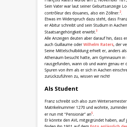
Sein Vater war laut seiner Geburtsanzeige L
2
contrôleur des douanes, also ein Zöllner.
.
Etwas im Widerspruch dazu steht, dass Franz
er Abitur schreibt und sein Studium in Aach
3
Staatsangehörigkeit erwirbt.
Alle Anzeigen deuten aber darauf hin, dass e
auch Guillaume oder
Wilhelm Raters
, der v
Seine Mittelschulbildung erhielt er, anders al
Athenäum besucht hatte, am Gymnasium in 
rausgefunden, wann ob und wann genau er die
Spuren von ihm als er sich in Aachen einschrei
zurückzuführen zu, wissen wir nicht!
Als Student
Franz schreibt sich also zum Wintersemester 
Matrikelnummer 1270 und wohnte, zumindest 
5
er nun mit “Pensionär” an
.
Er könnte den AVL mitgegründet haben, auf 
finden ihn 1901 auf dem
Foto anlässlich d