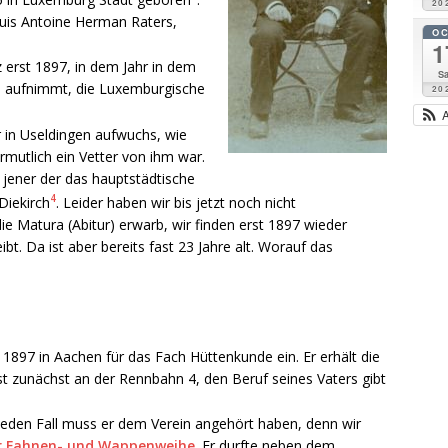
20
ouis Antoine Herman Raters,
O
1
 erst 1897, in dem Jahr in dem
Sa
en aufnimmt, die Luxemburgische
20
r in Useldingen aufwuchs, wie
ermutlich ein Vetter von ihm war.
s jener der das hauptstädtische
4
Diekirch
. Leider haben wir bis jetzt noch nicht
 Matura (Abitur) erwarb, wir finden erst 1897 wieder
bt. Da ist aber bereits fast 23 Jahre alt. Worauf das
1897 in Aachen für das Fach Hüttenkunde ein. Er erhält die
zunächst an der Rennbahn 4, den Beruf seines Vaters gibt
jeden Fall muss er dem Verein angehört haben, denn wir
er Fahnen- und Wappenweihe
. Er durfte neben dem