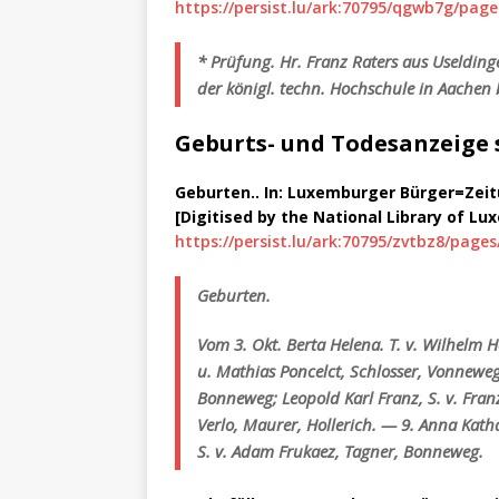
https://persist.lu/ark:70795/qgwb7g/page
* Prüfung. Hr. Franz Raters aus Useldin
der königl. techn. Hochschule in Aachen
Geburts- und Todesanzeige 
Geburten.. In: Luxemburger Bürger=Zeitung.
[Digitised by the National Library of L
https://persist.lu/ark:70795/zvtbz8/pages
Geburten.
Vom 3. Okt. Berta Helena. T. v. Wilhelm H
u. Mathias Poncelct, Schlosser, Vonneweg. 
Bonneweg;
Leopold Karl Franz, S. v. Fran
Verlo, Maurer, Hollerich. — 9. Anna Kath
S. v. Adam Frukaez, Tagner, Bonneweg.