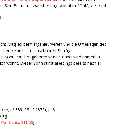
. Sein Biername war eher ungewöhnlich: “Onk”, vielleicht
6
icht Mitglied beim Ingenieurverein und die Unterlagen des
iben keine leicht einsehbaren Einträge.
ein Sohn von ihm geboren wurde, dabei wird immerhin
ich wohnt. Dieser Sohn stirbt allerdings bereits nach 11
se, nº 339 (08.12.1875), p. 3.
ourg,
/3/articles/DTL66
]