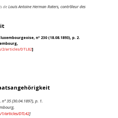
ls de
Louis Antoine Herman Raters, contrôleur des
it
 luxembourgeoise, nº 230 (18.08.1893), p. 2.
uxembourg,
s/2/articles/DTL82
]
aatsangehörigkeit
 nº 35 (30.04.1897), p. 1.
xembourg,
/1/articles/DTL42
]