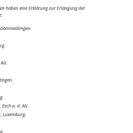
nen haben eine Erklärung zur Erlangung der
t:
, Dommeldingen.
rg.
Alz.
tingen.
g.
 Esch a. d. Alz.
r, Luxemburg.
g.