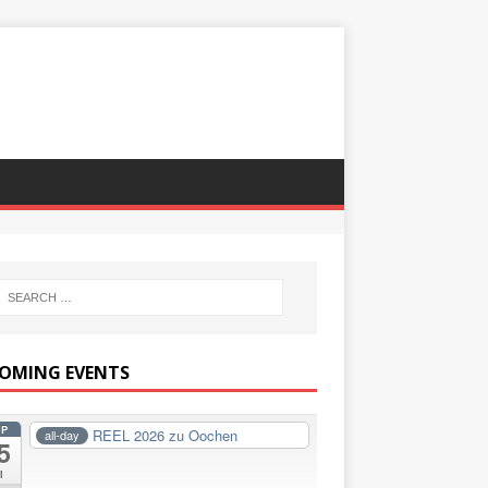
OMING EVENTS
EP
REEL 2026 zu Oochen
all-day
5
i