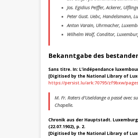
Jos. Egidius Peiffer, Ackerer, Ulfling
Peter Gust. Uebc, Handelsmann, L
Anton Varain, Uhrmacher, Luxemb
Wilhelm Wolf, Conditor, Luxembur
Bekanntgabe des bestande
Sans titre. In: L’indépendance luxembourge
[Digitised by the National Library of L
https://persist.lu/ark:70795/zf9bxw/pages
M. Fr. Raters d’Useldange a passé avec su
Chapelle.
Chronik aus der Hauptstadt. Luxemburg, de
(22.07.1902), p. 2.
[Digitised by the National Library of L