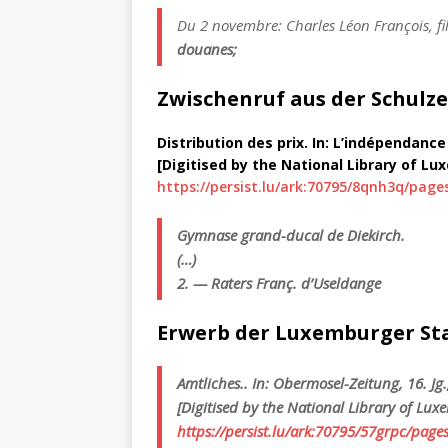
Du 2 novembre: Charles Léon François, fi
douanes;
Zwischenruf aus der Schulze
Distribution des prix. In: L’indépendance
[Digitised by the National Library of L
https://persist.lu/ark:70795/8qnh3q/page
Gymnase grand-ducal de Diekirch.
(…)
2. — Raters Franç. d’Useldange
Erwerb der Luxemburger St
Amtliches.. In: Obermosel-Zeitung, 16. Jg.,
[Digitised by the National Library of Lu
https://persist.lu/ark:70795/57grpc/pages