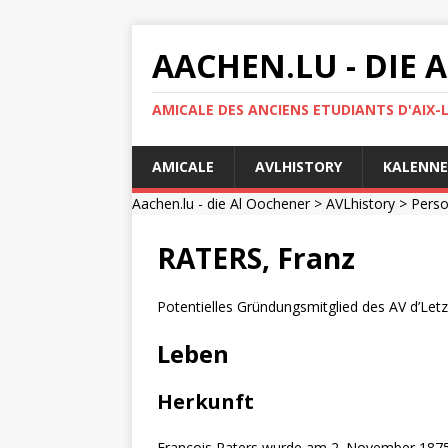
AACHEN.LU - DIE
AMICALE DES ANCIENS ETUDIANTS D'AIX-
AMICALE
AVLHISTORY
KALENNE
Aachen.lu - die Al Oochener
>
AVLhistory
>
Pers
RATERS, Franz
Potentielles Gründungsmitglied des AV d’Let
Leben
Herkunft
François Raters wurde am 2. November 1875