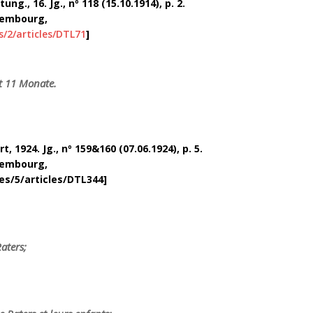
g., 16. Jg., nº 118 (15.10.1914), p. 2.
uxembourg,
s/2/articles/DTL71
]
lt 11 Monate.
 1924. Jg., nº 159&160 (07.06.1924), p. 5.
uxembourg,
es/5/articles/DTL344]
aters;