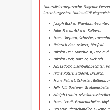
Naturalisierunsgesuche. Folgende Perso
luxemburgischen Nationalität eingereich
Joseph Backes, Eisenbahnbeamter
Peter Frères, Äckerer, Kalborn.
Franz Gaspard, Schuster, Luxembu
Heinrich Hau. Ackerer, Binsfeld.
Nikolas Hau. Maschinist, Esch a. d. 
Nikolas Heck, Barbier, Diekirch.
Alix Ledoux, Eisenbahnbeamter, Pe
Franz Raters, Student, Diekirch.
Franz Reinert, Schuster, Bettembur
Felix-Nil. Goeleven, Grubenarbeiter,
Adolph Leanto, Advokatenschreibe
Franz Lecuit, Grubenarbeiter, Kayl.
Leo Levy, Pferdehändler, Luxembur