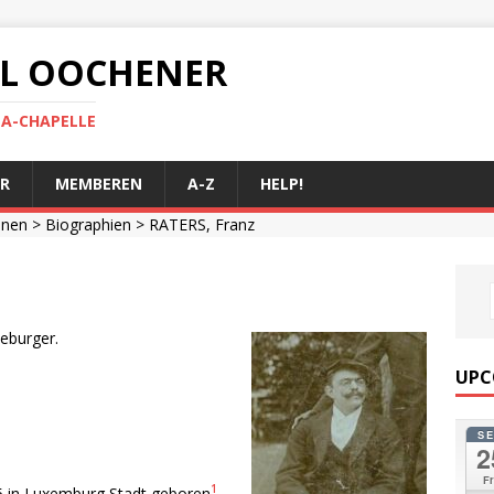
 AL OOCHENER
LA-CHAPELLE
R
MEMBEREN
A-Z
HELP!
onen
>
Biographien
> RATERS, Franz
zeburger.
UPC
S
2
Fr
1
 in Luxemburg Stadt geboren
.