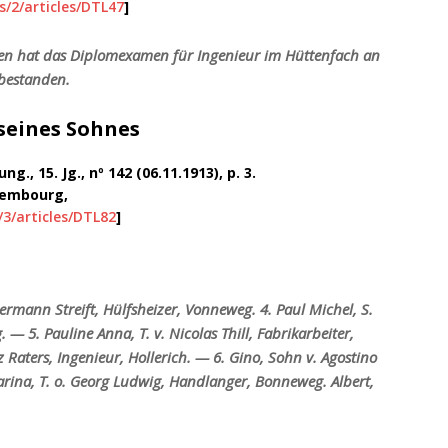
s/2/articles/DTL47
]
gen hat das Diplomexamen für Ingenieur im Hüttenfach an
 bestanden.
seines Sohnes
, 15. Jg., nº 142 (06.11.1913), p. 3.
uxembourg,
/3/articles/DTL82
]
ermann Streift, Hülfsheizer, Vonneweg. 4. Paul Michel, S.
— 5. Pauline Anna, T. v. Nicolas Thill, Fabrikarbeiter,
z Raters, Ingenieur, Hollerich.
— 6. Gino, Sohn v. Agostino
arina, T. o. Georg Ludwig, Handlanger, Bonneweg. Albert,