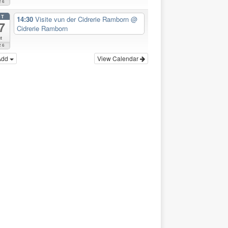
26
CT
14:30
Visite vun der Cidrerie Ramborn
@
7
Cidrerie Ramborn
t
26
Add
View Calendar