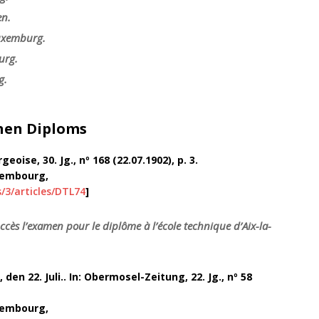
en.
uxemburg.
urg.
g.
nen Diploms
oise, 30. Jg., nº 168 (22.07.1902), p. 3.
uxembourg,
/3/articles/DTL74
]
ccès l’examen pour le diplôme à l’école technique d’Aix-la-
n 22. Juli.. In: Obermosel-Zeitung, 22. Jg., nº 58
uxembourg,