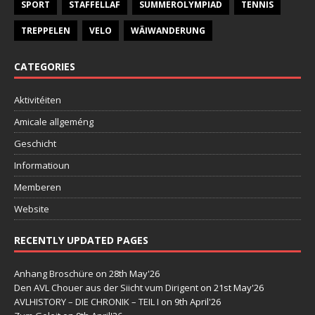
SPORT
STAFFELLAF
SUMMEROLYMPIAD
TENNIS
TREPPELEN
VELO
WÄIWANDERUNG
CATEGORIES
Aktivitéiten
Amicale allgeméng
Geschicht
Informatioun
Memberen
Website
RECENTLY UPDATED PAGES
Anhang Broschüre
on 28th May'26
Den AVL Chouer aus der Siicht vum Dirigent
on 21st May'26
AVLHISTORY – DIE CHRONIK – TEIL I
on 9th April'26