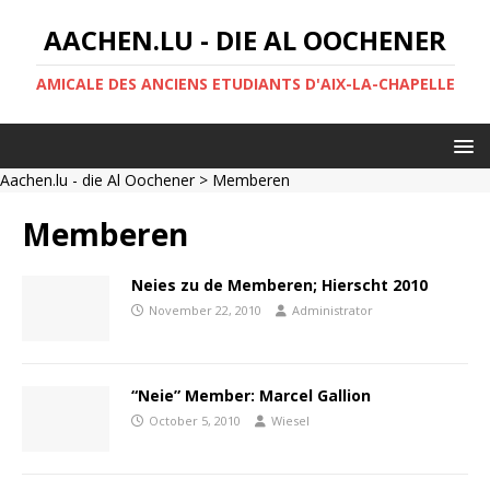
AACHEN.LU - DIE AL OOCHENER
AMICALE DES ANCIENS ETUDIANTS D'AIX-LA-CHAPELLE
Aachen.lu - die Al Oochener
> Memberen
Memberen
Neies zu de Memberen; Hierscht 2010
November 22, 2010
Administrator
“Neie” Member: Marcel Gallion
October 5, 2010
Wiesel