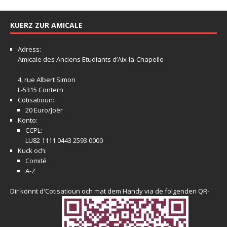
KUERZ ZUR AMICALE
Adress:
Amicale
des Anciens Etudiants d’Aix-la-Chapelle
4, rue Albert Simon
L-5315 Contern
Cotisatioun:
20 Euro/Joër
Konto:
CCPL:
LU82 1111 0443 2593 0000
Kuck och:
Comité
A-Z
Dir könnt d'Cotisatioun och mat dem Handy via de folgenden QR-