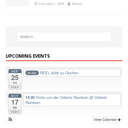
February 1, 2009
Wiesel
UPCOMING EVENTS
SEP
REEL 2026 zu Oochen
all-day
25
Fri
2026
OCT
14:30
Visite vun der Cidrerie Ramborn
@ Cidrerie
17
Ramborn
Sat
2026
View Calendar