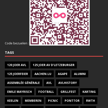
Code bezuelen :
TAGS
120 JOER AVL
125 JOER AV D'LETZEBURGER
125 JOERFEIER
AACHEN.LU
AGAPE
ALUMNI
ASSEMBLÉE GÉNÉRALE
AVL
AVLHISTORY
EMILE MAYRISCH
FOOTBALL
GRILLFEST
KARTING
KEELEN
MEMBEREN
PICNIC
PONTTOR
RWTH