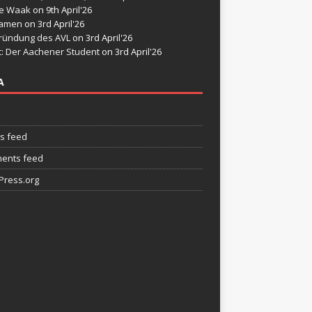
de Waak
on 9th April'26
namen
on 3rd April'26
ründung des AVL
on 3rd April'26
t: Der Aachener Student
on 3rd April'26
A
es feed
ents feed
ress.org