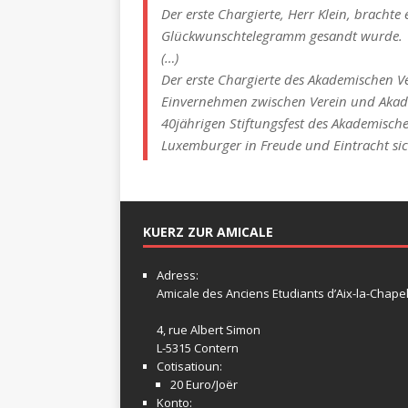
Der erste Chargierte, Herr Klein, brachte
Glückwunschtelegramm gesandt wurde.
(…)
Der erste Chargierte des Akademischen Ve
Einvernehmen zwischen Verein und Akad
40jährigen Stiftungsfest des Akademisch
Luxemburger in Freude und Eintracht s
KUERZ ZUR AMICALE
Adress:
Amicale
des Anciens Etudiants d’Aix-la-Chapel
4, rue Albert Simon
L-5315 Contern
Cotisatioun:
20 Euro/Joër
Konto: