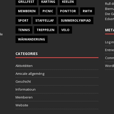
GRILLFEST
KARTING
KEELEN
Rull 
Bier
MEMBEREN
PICNIC
PONTTOR
RWTH
Die G
Ecker
SPORT
STAFFELLAF
SUMMEROLYMPIAD
MET
TENNIS
TREPPELEN
VELO
de
WÄIWANDERUNG
Log in
Entri
CATEGORIES
Comm
Aktivitéiten
WordP
Amicale allgeméng
Geschicht
Informatioun
Memberen
Website