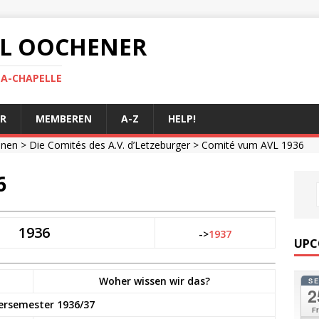
 AL OOCHENER
LA-CHAPELLE
R
MEMBEREN
A-Z
HELP!
onen
>
Die Comités des A.V. d’Letzeburger
> Comité vum AVL 1936
6
1936
->
1937
UPC
Woher wissen wir das?
S
2
ersemester 1936/37
Fr