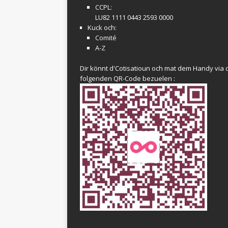
CCPL:
LU82 1111 0443 2593 0000
Kuck och:
Comité
A-Z
Dir könnt d'Cotisatioun och mat dem Handy via 
folgenden QR-Code bezuelen :