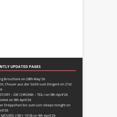
NTLY UPDATED PAGES
g Broschüre
on 28th May'26
VL Chouer aus der Siicht vum Dirigent
on 21st
26
STORY – DIE CHRONIK – TEIL I
on 9th April'26
eleit
on 9th April'26
er Drëppchen bis zum Lion sleeps tonight
on
ril'26
e MOURIS (1851-1918)
on 9th April'26