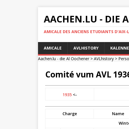
AACHEN.LU - DIE
AMICALE DES ANCIENS ETUDIANTS D'AIX-
AMICALE
AVLHISTORY
KALENNE
Aachen.lu - die Al Oochener
>
AVLhistory
>
Pers
Comité vum AVL 193
1935
<-
Charge
Name
Wint