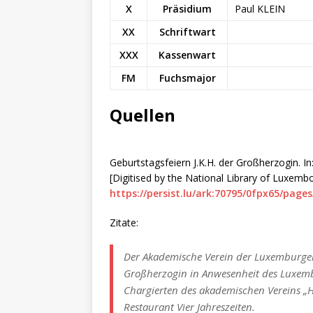
X
Präsidium
Paul KLEIN
XX
Schriftwart
XXX
Kassenwart
FM
Fuchsmajor
Quellen
Geburtstagsfeiern J.K.H. der Großherzogin. In:
[Digitised by the National Library of Luxemb
https://persist.lu/ark:70795/0fpx65/pages
Zitate:
Der Akademische Verein der Luxemburger 
Großherzogin in Anwesenheit des Luxem
Chargierten des akademischen Vereins „
Restaurant Vier Jahreszeiten.