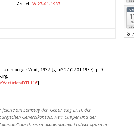
20
Artikel
LW 27-01-1937
O
1
Sa
20
 Luxemburger Wort, 1937. Jg., nº 27 (27.01.1937), p. 9.
ourg,
/9/articles/DTL116
]
feierte am Samstag den Geburtstag I.K.H. der
burgischen Generalkonsuls, Herr Cüpper und der
Hollandia“ durch einen akademischen Frühschoppen im