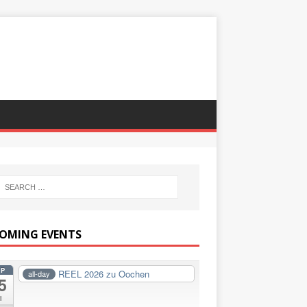
OMING EVENTS
EP
REEL 2026 zu Oochen
all-day
5
i