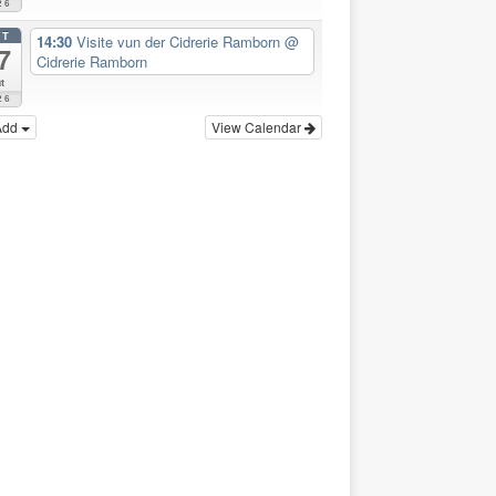
26
CT
14:30
Visite vun der Cidrerie Ramborn
@
7
Cidrerie Ramborn
t
26
Add
View Calendar