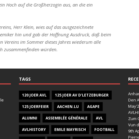
 ein Hoch auf die Großherzogin aus, an die ein
reins, Herr Klein, wies auf das ausgezeichnete
emiker hin und gab der Hoffnung Ausdruck, daß beim
en Vereins im Sommer dieses Jahres wiederum alle
ich zusammenfinden würden.
TAGS
RECE
Anhan
120 JOER AVL
125 JOER AV D'LETZEBURGER
le
Den A
May'
125 JOERFEIER
AACHEN.LU
AGAPE
AVLHI
ALUMNI
ASSEMBLÉE GÉNÉRALE
AVL
Zum G
Vun d
AVLHISTORY
EMILE MAYRISCH
FOOTBALL
9th Ap
Pierr