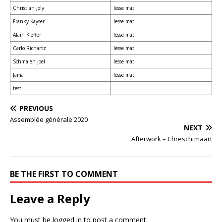
Christian Joly
Iesse mat
Franky Kayser
Iesse mat
Alain Kieffer
Iesse mat
Carlo Richartz
Iesse mat
Schmalen Joel
Iesse mat
Jama
Iesse mat
test
PREVIOUS
Assemblée générale 2020
NEXT
Afterwork – Chrëschtmaart
BE THE FIRST TO COMMENT
Leave a Reply
You must be
logged in
to post a comment.