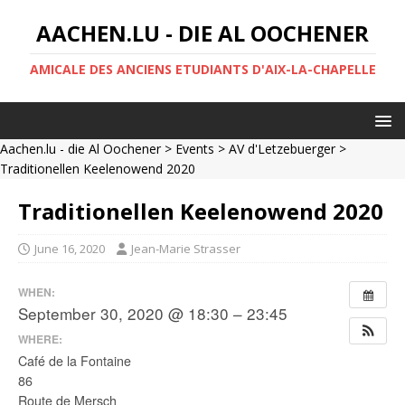
AACHEN.LU - DIE AL OOCHENER
AMICALE DES ANCIENS ETUDIANTS D'AIX-LA-CHAPELLE
Aachen.lu - die Al Oochener
>
Events
>
AV d'Letzebuerger
>
Traditionellen Keelenowend 2020
Traditionellen Keelenowend 2020
June 16, 2020
Jean-Marie Strasser
WHEN:
September 30, 2020 @ 18:30 – 23:45
WHERE:
Café de la Fontaine
86
Route de Mersch