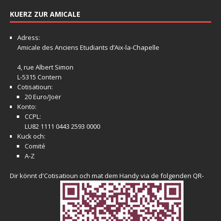
KUERZ ZUR AMICALE
Adress:
Amicale
des Anciens Etudiants d’Aix-la-Chapelle
4, rue Albert Simon
L-5315 Contern
Cotisatioun:
20 Euro/Joër
Konto:
CCPL:
LU82 1111 0443 2593 0000
Kuck och:
Comité
A-Z
Dir könnt d'Cotisatioun och mat dem Handy via de folgenden QR-