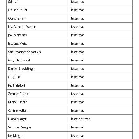
Schrulli
Iesse mat
Claude Bellot
Iesse mat
Ou-xi Zhan
Iesse mat
Lisa Van der Weken
Iesse mat
Joy Zacharias
Iesse mat
Jacques Meisch
Iesse mat
Schumacher Sebastian
Iesse mat
Guy Mahowald
Iesse mat
Daniel Erpelding
Iesse mat
Guy Lux
Iesse mat
Pit Halsdorf
Iesse mat
Zenner Fränk
Iesse mat
Michel Heckel
Iesse mat
Carine Kolber
Iesse mat
Hana Malget
Iesse net mat
Simone Dengler
Iesse mat
Joe Malget
Iesse mat