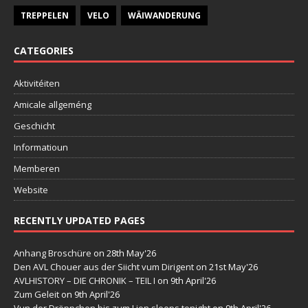
TREPPELEN
VELO
WÄIWANDERUNG
CATEGORIES
Aktivitéiten
Amicale allgeméng
Geschicht
Informatioun
Memberen
Website
RECENTLY UPDATED PAGES
Anhang Broschüre
on 28th May'26
Den AVL Chouer aus der Siicht vum Dirigent
on 21st May'26
AVLHISTORY – DIE CHRONIK – TEIL I
on 9th April'26
Zum Geleit
on 9th April'26