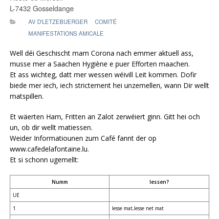
L-7432 Gosseldange
AV D'LETZEBUERGER
COMITÉ
MANIFESTATIONS AMICALE
Well déi Geschischt mam Corona nach emmer aktuell ass,
musse mer a Saachen Hygiène e puer Efforten maachen.
Et ass wichteg, datt mer wessen wéivill Leit kommen. Dofir
biede mer iech, iech strictement hei unzemellen, wann Dir wellt
matspillen.
Et wäerten Ham, Fritten an Zalot zerwéiert ginn. Gitt hei och
un, ob dir wellt matiessen.
Weider Informatiounen zum Café fannt der op
www.cafedelafontaine.lu.
Et si schonn ugemellt:
Numm
Iessen?
UE
1
Iesse mat,Iesse net mat