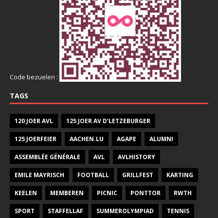
Code bezuelen :
TAGS
120 JOER AVL
125 JOER AV D'LETZEBURGER
125 JOERFEIER
AACHEN.LU
AGAPE
ALUMNI
ASSEMBLÉE GÉNÉRALE
AVL
AVLHISTORY
EMILE MAYRISCH
FOOTBALL
GRILLFEST
KARTING
KEELEN
MEMBEREN
PICNIC
PONTTOR
RWTH
SPORT
STAFFELLAF
SUMMEROLYMPIAD
TENNIS