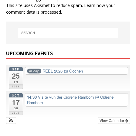
This site uses Akismet to reduce spam.
Learn how your
comment data is processed.
UPCOMING EVENTS
SEP
REEL 2026 zu Oochen
all-day
25
Fri
2026
OCT
14:30
Visite vun der Cidrerie Ramborn
@ Cidrerie
17
Ramborn
Sat
2026
View Calendar