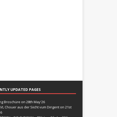
NTLY UPDATED PAGES
g Broschüre
on 28th May'26
VL Chouer aus der Siicht vum Dirigent
on 21st
26