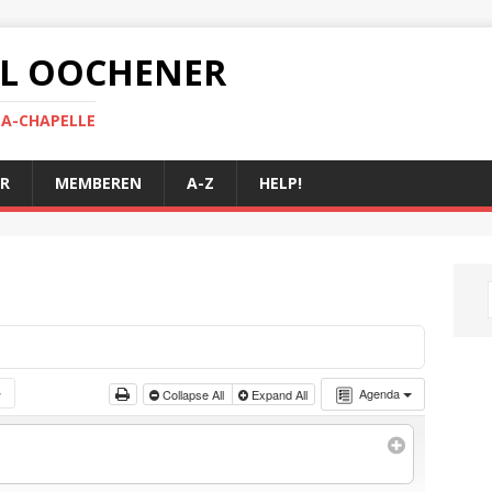
 AL OOCHENER
LA-CHAPELLE
R
MEMBEREN
A-Z
HELP!
Agenda
Collapse All
Expand All