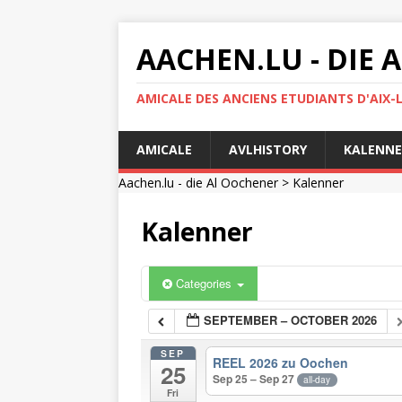
AACHEN.LU - DIE
AMICALE DES ANCIENS ETUDIANTS D'AIX-
AMICALE
AVLHISTORY
KALENNE
Aachen.lu - die Al Oochener
> Kalenner
Kalenner
Categories
SEPTEMBER – OCTOBER 2026
SEP
REEL 2026 zu Oochen
25
Sep 25 – Sep 27
all-day
Fri