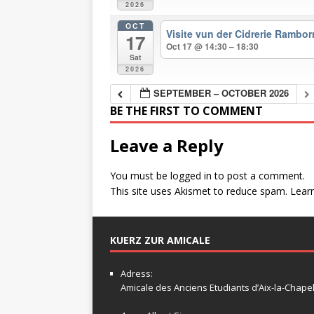
2026
OCT
Visite vun der Cidrerie Rambo
17
Oct 17 @ 14:30 – 18:30
Sat
2026
SEPTEMBER – OCTOBER 2026
BE THE FIRST TO COMMENT
Leave a Reply
You must be
logged in
to post a comment.
This site uses Akismet to reduce spam.
Lear
KUERZ ZUR AMICALE
Adress:
Amicale
des Anciens Etudiants d’Aix-la-Chapel