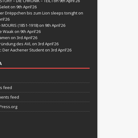
STORY – DIE CHRONIK – TEIL I
on 9th April'26
eleit
on 9th April'26
er Drëppchen bis zum Lion sleeps tonight
on
ril'26
e MOURIS (1851-1918)
on 9th April'26
de Waak
on 9th April'26
namen
on 3rd April'26
ründung des AVL
on 3rd April'26
t: Der Aachener Student
on 3rd April'26
A
es feed
ents feed
ress.org