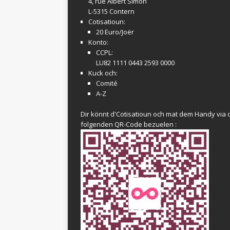
4, rue Albert Simon
L-5315 Contern
Cotisatioun:
20 Euro/Joër
Konto:
CCPL:
LU82 1111 0443 2593 0000
Kuck och:
Comité
A-Z
Dir könnt d'Cotisatioun och mat dem Handy via 
folgenden QR-Code bezuelen :