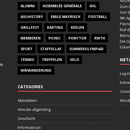
AVLHI
ALUMNI
ASSEMBLÉE GÉNÉRALE
AVL
Zum G
Vun d
AVLHISTORY
EMILE MAYRISCH
FOOTBALL
9th Ap
Pierr
GRILLFEST
KARTING
KEELEN
Rull 
Bier
MEMBEREN
PICNIC
PONTTOR
RWTH
Die G
Ecker
SPORT
STAFFELLAF
SUMMEROLYMPIAD
MET
TENNIS
TREPPELEN
VELO
de
WÄIWANDERUNG
Log in
Entri
CATEGORIES
Comm
Aktivitéiten
WordP
Amicale allgeméng
Geschicht
Informatioun