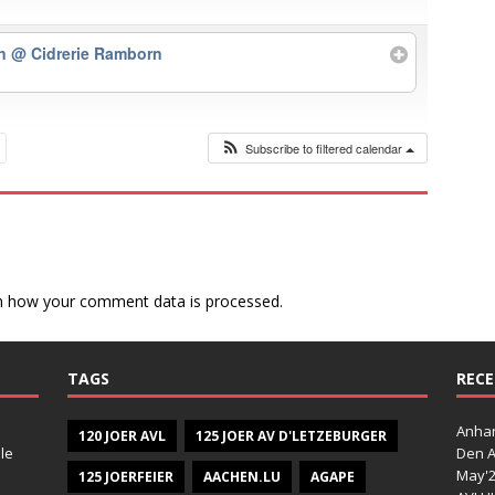
rn
@ Cidrerie Ramborn
Subscribe to filtered calendar
n how your comment data is processed.
TAGS
RECE
Anhan
120 JOER AVL
125 JOER AV D'LETZEBURGER
le
Den A
May'
125 JOERFEIER
AACHEN.LU
AGAPE