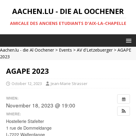
AACHEN.LU - DIE AL OOCHENER
AMICALE DES ANCIENS ETUDIANTS D'AIX-LA-CHAPELLE
Aachen.lu - die Al Oochener
>
Events
>
AV d'Letzebuerger
> AGAPE
2023
AGAPE 2023
October 12, 2023
Jean-Marie Strasser
WHEN:
November 18, 2023 @ 19:00
WHERE:
Hostellerie Stafelter
1 rue de Dommeldange
L-7222 Walferdange