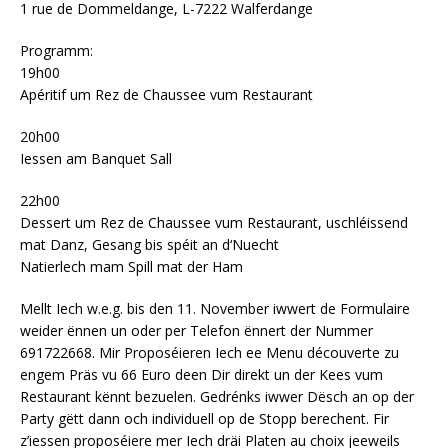
1 rue de Dommeldange, L-7222 Walferdange
Programm:
19h00
Apéritif um Rez de Chaussee vum Restaurant
20h00
Iessen am Banquet Sall
22h00
Dessert um Rez de Chaussee vum Restaurant, uschléissend
mat Danz, Gesang bis spéit an d‘Nuecht
Natierlech mam Spill mat der Ham
Mellt Iech w.e.g. bis den 11. November iwwert de Formulaire
weider ënnen un oder per Telefon ënnert der Nummer
691722668. Mir Proposéieren Iech ee Menu découverte zu
engem Präs vu 66 Euro deen Dir direkt un der Kees vum
Restaurant kënnt bezuelen. Gedrénks iwwer Dësch an op der
Party gëtt dann och individuell op de Stopp berechent. Fir
z’iessen proposéiere mer Iech dräi Platen au choix jeeweils