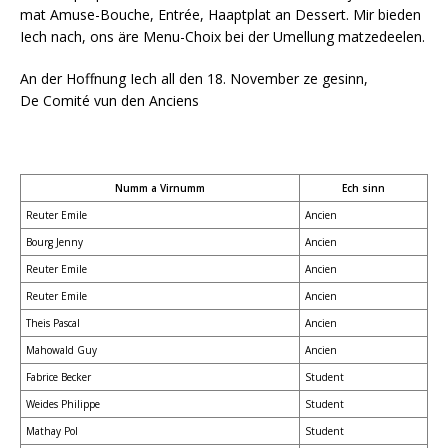
mat Amuse-Bouche, Entrée, Haaptplat an Dessert. Mir bieden
Iech nach, ons äre Menu-Choix bei der Umellung matzedeelen.
An der Hoffnung Iech all den 18. November ze gesinn,
De Comité vun den Anciens
Numm a Virnumm
Ech sinn
Reuter Emile
Ancien
Bourg Jenny
Ancien
Reuter Emile
Ancien
Reuter Emile
Ancien
Theis Pascal
Ancien
Mahowald Guy
Ancien
Fabrice Becker
Student
Weides Philippe
Student
Mathay Pol
Student