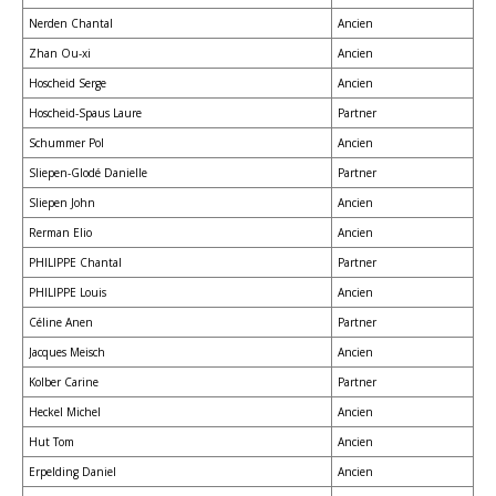
Nerden Chantal
Ancien
Zhan Ou-xi
Ancien
Hoscheid Serge
Ancien
Hoscheid-Spaus Laure
Partner
Schummer Pol
Ancien
Sliepen-Glodé Danielle
Partner
Sliepen John
Ancien
Rerman Elio
Ancien
PHILIPPE Chantal
Partner
PHILIPPE Louis
Ancien
Céline Anen
Partner
Jacques Meisch
Ancien
Kolber Carine
Partner
Heckel Michel
Ancien
Hut Tom
Ancien
Erpelding Daniel
Ancien