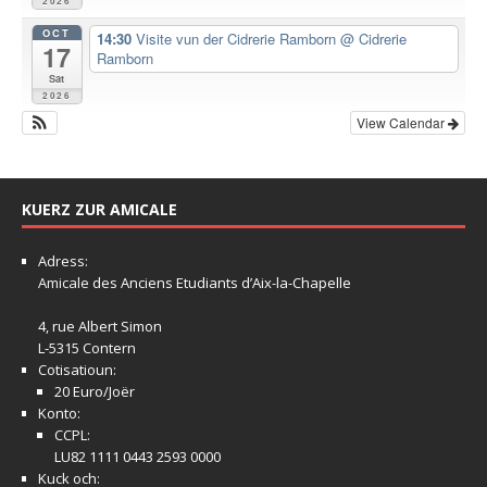
2026
OCT
14:30
Visite vun der Cidrerie Ramborn
@ Cidrerie
17
Ramborn
Sat
2026
View Calendar
KUERZ ZUR AMICALE
Adress:
Amicale
des Anciens Etudiants d’Aix-la-Chapelle
4, rue Albert Simon
L-5315 Contern
Cotisatioun:
20 Euro/Joër
Konto:
CCPL:
LU82 1111 0443 2593 0000
Kuck och: