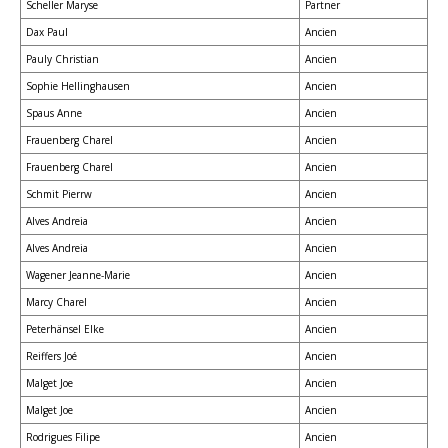
Scheller Maryse
Partner
Dax Paul
Ancien
Pauly Christian
Ancien
Sophie Hellinghausen
Ancien
Spaus Anne
Ancien
Frauenberg Charel
Ancien
Frauenberg Charel
Ancien
Schmit Pierrw
Ancien
Alves Andreia
Ancien
Alves Andreia
Ancien
Wagener Jeanne-Marie
Ancien
Marcy Charel
Ancien
Peterhänsel Elke
Ancien
Reiffers Joé
Ancien
Malget Joe
Ancien
Malget Joe
Ancien
Rodrigues Filipe
Ancien