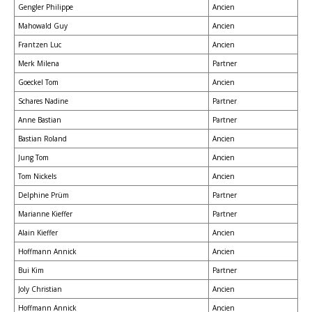
Gengler Philippe
Ancien
Mahowald Guy
Ancien
Frantzen Luc
Ancien
Merk Milena
Partner
Goeckel Tom
Ancien
Schares Nadine
Partner
Anne Bastian
Partner
Bastian Roland
Ancien
Jung Tom
Ancien
Tom Nickels
Ancien
Delphine Prüm
Partner
Marianne Kieffer
Partner
Alain Kieffer
Ancien
Hoffmann Annick
Ancien
Bui Kim
Partner
Joly Christian
Ancien
Hoffmann Annick
Ancien