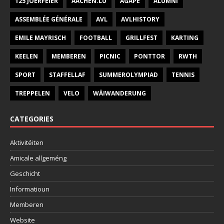
125 JOERFEIER
AACHEN.LU
AGAPE
ALUMNI
ASSEMBLÉE GÉNÉRALE
AVL
AVLHISTORY
EMILE MAYRISCH
FOOTBALL
GRILLFEST
KARTING
KEELEN
MEMBEREN
PICNIC
PONTTOR
RWTH
SPORT
STAFFELLAF
SUMMEROLYMPIAD
TENNIS
TREPPELEN
VELO
WÄIWANDERUNG
CATEGORIES
Aktivitéiten
Amicale allgeméng
Geschicht
Informatioun
Memberen
Website