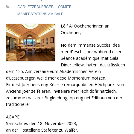
AV D'LETZEBUERGER
COMITÉ
MANIFESTATIONS AMICALE
Léif Al Oochenerinnen an
Oochener,
No dem immense Succès, dee
mer d’lescht Joer während eiser
Séance académique mat Gala
Dîner erliewt haten, dat ulässlech
dem 125. Anniversaire vum Akademischen Verein
d’Letzëbuerger, wëlle mer dëse Momentum notzen.
Fir dëst Joer nees eng Kéier e remarquabelen Héichpunkt vum
Anciens Joer ze feieren, invitéiere mer Iech dofir härzlech,
zesumme mat ärer Begleedung, op eng nei Editioun vun der
traditioneller
AGAPE
Samschdes den 18. November 2023,
an der Hostellerie Stafelter zu Walfer.