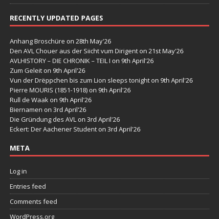
RECENTLY UPDATED PAGES
Anhang Broschüre
on 28th May'26
Den AVL Chouer aus der Siicht vum Dirigent
on 21st May'26
AVLHISTORY – DIE CHRONIK – TEIL I
on 9th April'26
Zum Geleit
on 9th April'26
Vun der Drëppchen bis zum Lion sleeps tonight
on 9th April'26
Pierre MOURIS (1851-1918)
on 9th April'26
Rull de Waak
on 9th April'26
Biernamen
on 3rd April'26
Die Gründung des AVL
on 3rd April'26
Eckert: Der Aachener Student
on 3rd April'26
META
Log in
Entries feed
Comments feed
WordPress.org