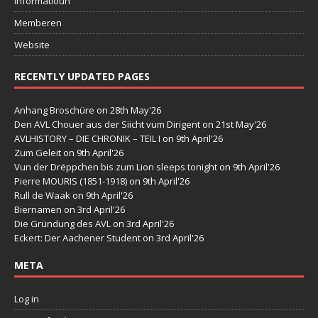
Informatioun
Memberen
Website
RECENTLY UPDATED PAGES
Anhang Broschüre
on 28th May'26
Den AVL Chouer aus der Siicht vum Dirigent
on 21st May'26
AVLHISTORY – DIE CHRONIK – TEIL I
on 9th April'26
Zum Geleit
on 9th April'26
Vun der Drëppchen bis zum Lion sleeps tonight
on 9th April'26
Pierre MOURIS (1851-1918)
on 9th April'26
Rull de Waak
on 9th April'26
Biernamen
on 3rd April'26
Die Gründung des AVL
on 3rd April'26
Eckert: Der Aachener Student
on 3rd April'26
META
Log in