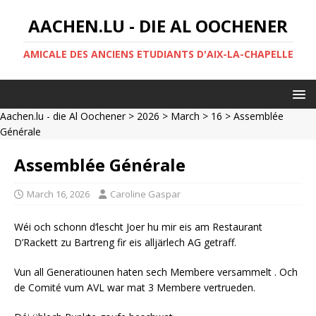
AACHEN.LU - DIE AL OOCHENER
AMICALE DES ANCIENS ETUDIANTS D'AIX-LA-CHAPELLE
Aachen.lu - die Al Oochener
>
2026
>
March
>
16
> Assemblée
Générale
Assemblée Générale
March 16, 2026
Caroline Gaspar
Wéi och schonn d‘lescht Joer hu mir eis am Restaurant
D’Rackett zu Bartreng fir eis alljärlech AG getraff.
Vun all Generatiounen haten sech Membere versammelt . Och
de Comité vum AVL war mat 3 Membere vertrueden.