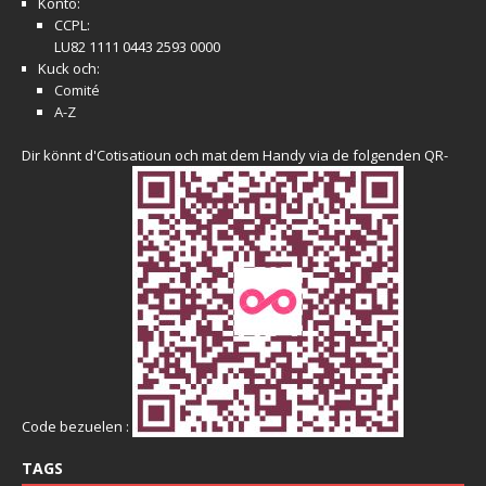
Konto:
CCPL:
LU82 1111 0443 2593 0000
Kuck och:
Comité
A-Z
Dir könnt d'Cotisatioun och mat dem Handy via de folgenden QR-
Code bezuelen :
TAGS