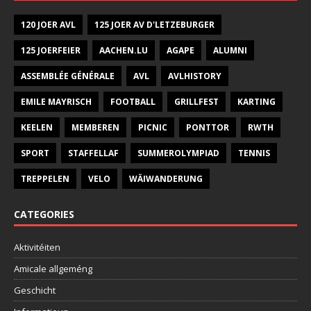
120 JOER AVL
125 JOER AV D'LETZEBURGER
125 JOERFEIER
AACHEN.LU
AGAPE
ALUMNI
ASSEMBLÉE GÉNÉRALE
AVL
AVLHISTORY
EMILE MAYRISCH
FOOTBALL
GRILLFEST
KARTING
KEELEN
MEMBEREN
PICNIC
PONTTOR
RWTH
SPORT
STAFFELLAF
SUMMEROLYMPIAD
TENNIS
TREPPELEN
VELO
WÄIWANDERUNG
CATEGORIES
Aktivitéiten
Amicale allgeméng
Geschicht