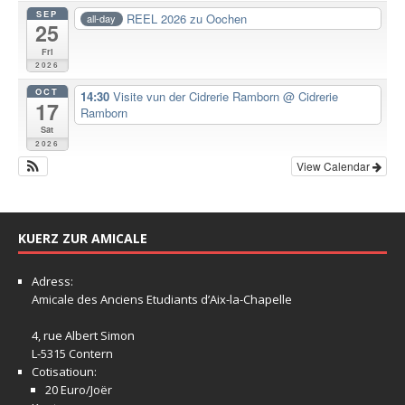
SEP
REEL 2026 zu Oochen
all-day
25
Fri
2026
OCT
14:30
Visite vun der Cidrerie Ramborn
@ Cidrerie
17
Ramborn
Sat
2026
View Calendar
KUERZ ZUR AMICALE
Adress:
Amicale
des Anciens Etudiants d’Aix-la-Chapelle
4, rue Albert Simon
L-5315 Contern
Cotisatioun:
20 Euro/Joër