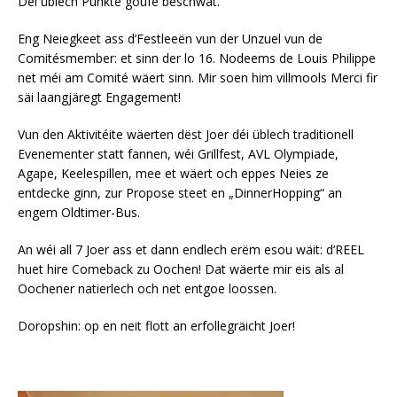
Déi üblech Punkte goufe beschwat.
Eng Neiegkeet ass d’Festleeën vun der Unzuel vun de
Comitésmember: et sinn der lo 16. Nodeems de Louis Philippe
net méi am Comité wäert sinn. Mir soen him villmools Merci fir
säi laangjäregt Engagement!
Vun den Aktivitéite wäerten dëst Joer déi üblech traditionell
Evenementer statt fannen, wéi Grillfest, AVL Olympiade,
Agape, Keelespillen, mee et wäert och eppes Neies ze
entdecke ginn, zur Propose steet en „DinnerHopping“ an
engem Oldtimer-Bus.
An wéi all 7 Joer ass et dann endlech erëm esou wäit: d‘REEL
huet hire Comeback zu Oochen! Dat wäerte mir eis als al
Oochener natierlech och net entgoe loossen.
Doropshin: op en neit flott an erfollegräicht Joer!