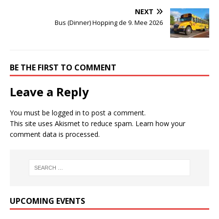
NEXT
Bus (Dinner) Hopping de 9. Mee 2026
BE THE FIRST TO COMMENT
Leave a Reply
You must be
logged in
to post a comment.
This site uses Akismet to reduce spam.
Learn how your
comment data is processed.
UPCOMING EVENTS